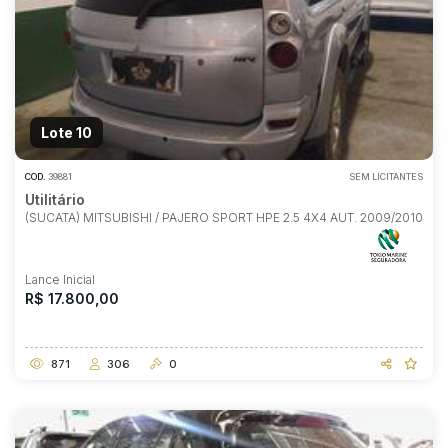
Lote 10
COD.
39881
SEM LICITANTES
Utilitário
(SUCATA) MITSUBISHI / PAJERO SPORT HPE 2.5 4X4 AUT. 2009/2010
Lance Inicial
R$ 17.800,00
871
306
0