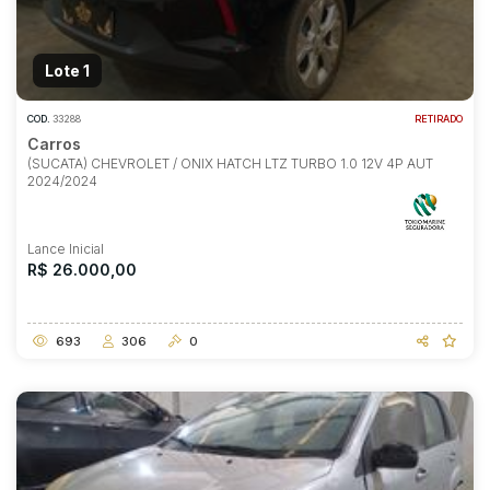
Lote 1
COD.
33288
RETIRADO
Carros
(SUCATA) CHEVROLET / ONIX HATCH LTZ TURBO 1.0 12V 4P AUT
2024/2024
Lance Inicial
R$ 26.000,00
693
306
0