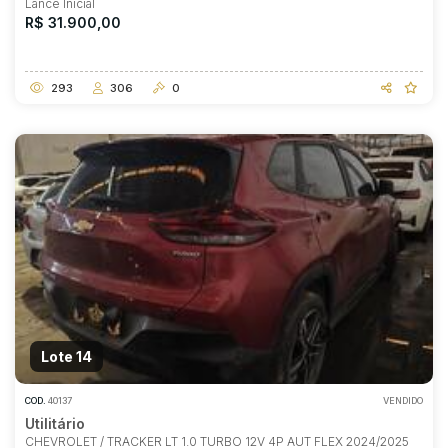
Lance Inicial
R$ 31.900,00
293
306
0
Lote 14
COD.
40137
VENDIDO
Utilitário
CHEVROLET / TRACKER LT 1.0 TURBO 12V 4P AUT FLEX 2024/2025