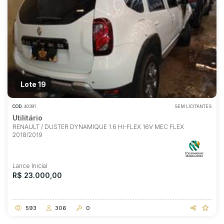
Lote 19
COD.
40391
SEM LICITANTES
Utilitário
RENAULT / DUSTER DYNAMIQUE 1.6 HI-FLEX 16V MEC FLEX
2018/2019
Lance Inicial
R$ 23.000,00
593
306
0