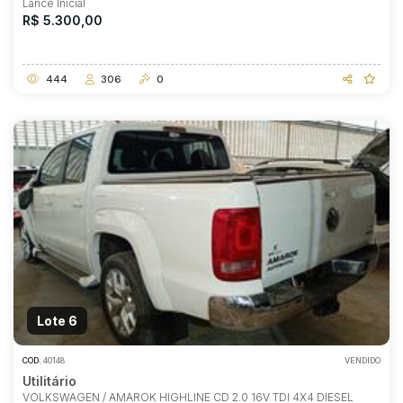
Lance Inicial
R$ 5.300,00
444
306
0
Lote 6
COD.
40148
VENDIDO
Utilitário
VOLKSWAGEN / AMAROK HIGHLINE CD 2.0 16V TDI 4X4 DIESEL