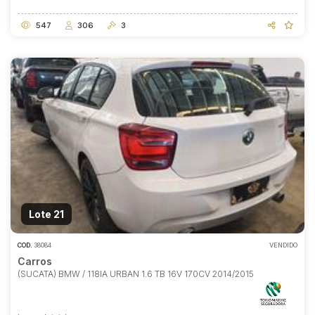
547
306
3
Lote 21
COD.
38084
VENDIDO
Carros
(SUCATA) BMW / 118IA URBAN 1.6 TB 16V 170CV 2014/2015