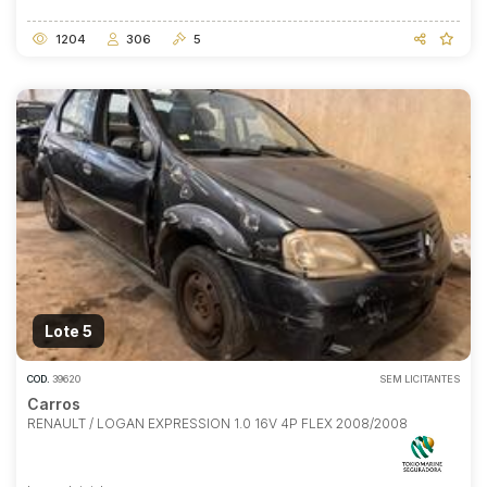
1204
306
5
Lote 5
COD.
39620
SEM LICITANTES
Carros
RENAULT / LOGAN EXPRESSION 1.0 16V 4P FLEX 2008/2008