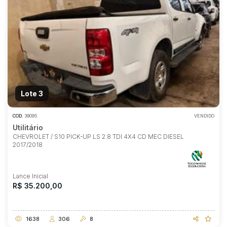
Lote 3
COD.
39095
VENDIDO
Utilitário
CHEVROLET / S10 PICK-UP LS 2.8 TDI 4X4 CD MEC DIESEL
2017/2018
Lance Inicial
R$ 35.200,00
1638
306
8