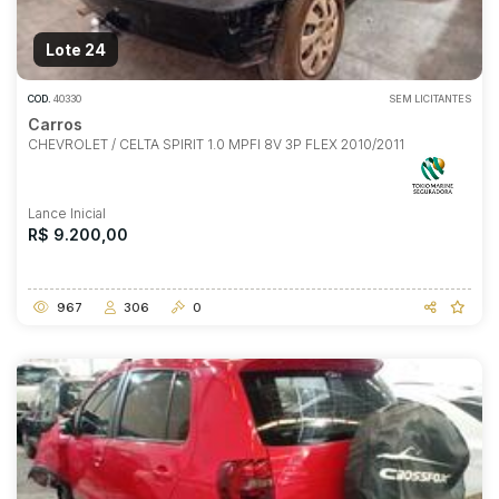
Lote 24
COD.
40330
SEM LICITANTES
Carros
CHEVROLET / CELTA SPIRIT 1.0 MPFI 8V 3P FLEX 2010/2011
Lance Inicial
R$ 9.200,00
967
306
0