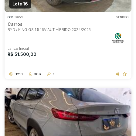
Lote 16
COD.
39953
VENDIDO
Carros
BYD / KING GS 1.5 16V AUT HÍBRIDO 2024/2025
Lance Inicial
R$ 51.500,00
1213
306
1