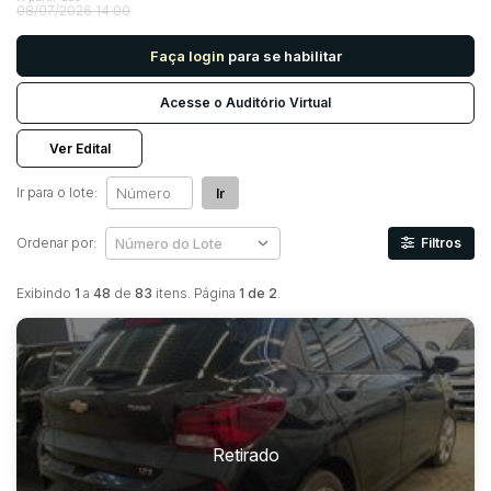
08/07/2026 14:00
Faça login
para se habilitar
Pesquisar
Acesse o Auditório Virtual
Ver Edital
Ir para o lote:
Ir
Ordenar por:
Filtros
Exibindo
1
a
48
de
83
itens. Página
1 de 2
.