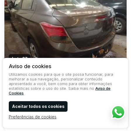
Lote 27
Aviso de cookies
COD.
32319
SEM LICITANTES
Utilizamos cookies para que o site possa funcionar, para
Carros
melhorar a sua navegação, personalizar conteúdo
CHEVROLET / PRISMA SEDAN LT 1.4 8V 4P FLEX 2014/2014
apresentado a você, bem como para obter informações
estatísticas sobre o uso do site. Saiba mais no
Aviso de
Cookies
Lance Inicial
Aceitar todos os cookies
R$ 16.900,00
Preferências de cookies
776
306
0