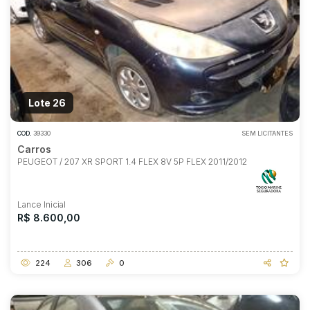
Lote 26
COD.
39330
SEM LICITANTES
Carros
PEUGEOT / 207 XR SPORT 1.4 FLEX 8V 5P FLEX 2011/2012
Lance Inicial
R$ 8.600,00
224
306
0