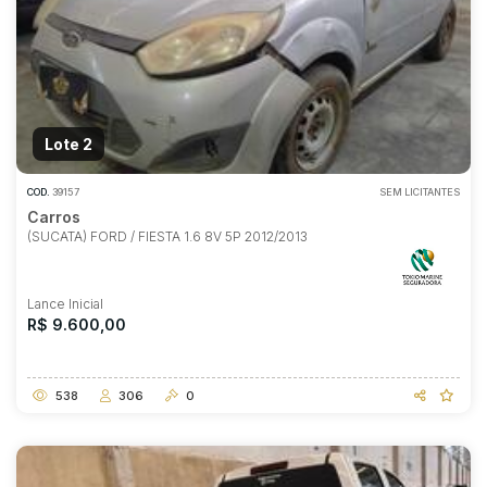
Lote 2
COD.
39157
SEM LICITANTES
Carros
(SUCATA) FORD / FIESTA 1.6 8V 5P 2012/2013
Lance Inicial
R$ 9.600,00
538
306
0