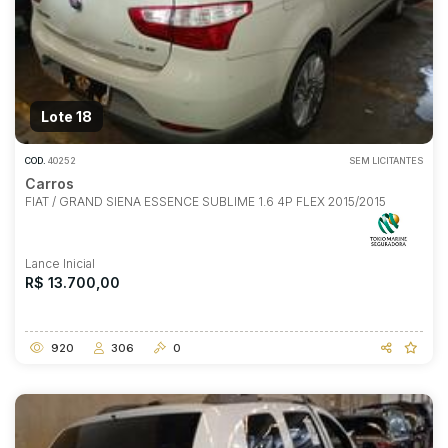
Lote 18
COD.
40252
SEM LICITANTES
Carros
FIAT / GRAND SIENA ESSENCE SUBLIME 1.6 4P FLEX 2015/2015
Lance Inicial
R$ 13.700,00
920
306
0