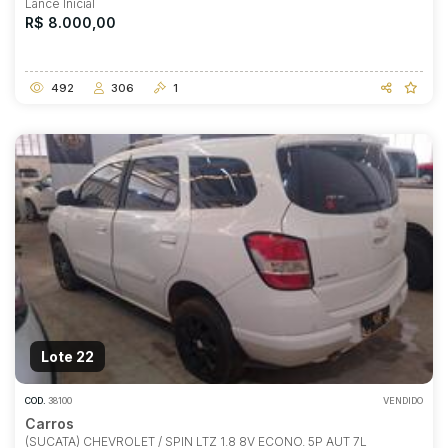
Lance Inicial
R$ 8.000,00
492
306
1
Lote 22
COD.
38100
VENDIDO
Carros
(SUCATA) CHEVROLET / SPIN LTZ 1.8 8V ECONO. 5P AUT 7L