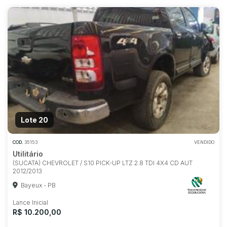
Lote 20
COD.
35153
VENDIDO
Utilitário
(SUCATA) CHEVROLET / S10 PICK-UP LTZ 2.8 TDI 4X4 CD AUT
2012/2013
Bayeux - PB
Lance Inicial
R$ 10.200,00