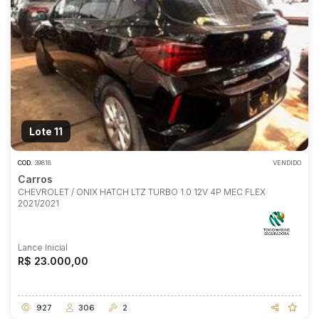
Lote 11
COD.
39818
VENDIDO
Carros
CHEVROLET / ONIX HATCH LTZ TURBO 1.0 12V 4P MEC FLEX
2021/2021
Lance Inicial
R$ 23.000,00
927
306
2