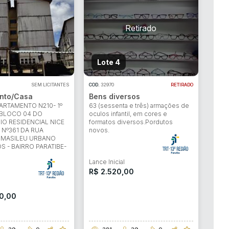
Lote 4
SEM LICITANTES
COD.
32970
RETIRADO
nto/Casa
Bens diversos
ARTAMENTO N210- 1º
63 (sessenta e três) armações de
BLOCO 04 DO
oculos infantil, em cores e
O RESIDENCIAL NICE
formatos diversos.Pordutos
I, Nº361 DA RUA
novos.
 MASILEU URBANO
 - BAIRRO PARATIBE-
Lance Inicial
R$ 2.520,00
l
0,00