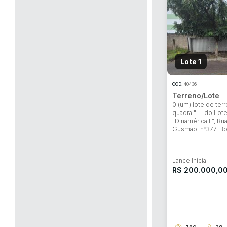
Lote 1
COD.
40436
Terreno/Lote
0l(um) lote de ter
quadra "L", do Lo
"Dinamérica II", Ru
Gusmão, nº377, B
Lance Inicial
R$ 200.000,0