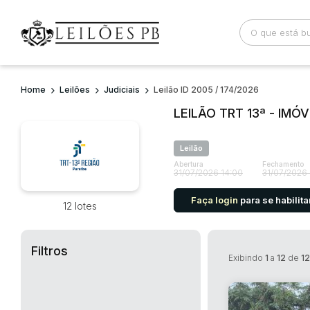
Home
Leilões
Judiciais
Leilão ID 2005 / 174/2026
Busca por palavra-chave
Categoria
LEILÃO TRT 13ª - IMÓ
Bairro
Comitente
Leilão
Abertura
Fechamento
31/07/2026 14:00
31/07/2026 
Faça login
para se habilita
12 lotes
Filtros
Exibindo
1
a
12
de
12