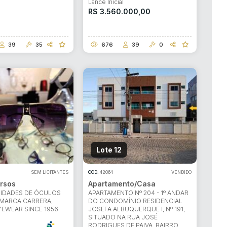
Lance Inicial
R$ 3.560.000,00
39
35
676
39
0
Lote 12
SEM LICITANTES
COD.
42064
VENDIDO
rsos
Apartamento/Casa
UNIDADES DE ÓCULOS
APARTAMENTO Nº 204 - 1º ANDAR
 MARCA CARRERA,
DO CONDOMÍNIO RESIDENCIAL
EWEAR SINCE 1956
JOSEFA ALBUQUERQUE I, Nº 191,
SITUADO NA RUA JOSÉ
RODRIGUES DE PAIVA, BAIRRO