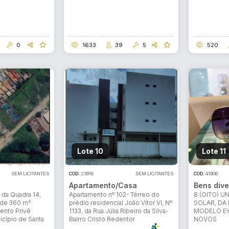
0
1633
39
5
520
Lote 10
Lote 11
SEM LICITANTES
COD.
23918
SEM LICITANTES
COD.
41906
Apartamento/Casa
Bens dive
 da Quadra 14,
Apartamento nº 102- Térreo do
8 (OITO) 
 de 360 m²
prédio residencial João Vítor VI, Nº
SOLAR, DA
ento Privê
1133, da Rua Júlia Ribeiro da Silva-
MODELO EY
icípio de Santa
Bairro Cristo Redentor
NOVOS