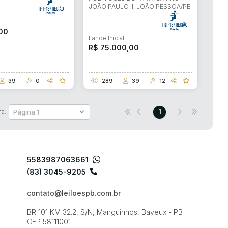
JOÃO PAULO II, JOÃO PESSOA/PB
l
,00
Lance Inicial
R$ 75.000,00
39
0
289
39
12
na:
1
5583987063661
(83) 3045-9205
contato@leiloespb.com.br
BR 101 KM 32.2, S/N, Manguinhos, Bayeux - PB
CEP 58111001