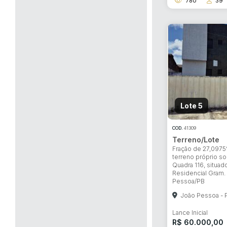
780
39
Habilite-se para efetu
Lote 5
COD.
41309
Terreno/Lote
Fração de 27,0975
terreno próprio so
Quadra 116, situa
Residencial Gram. V
Pessoa/PB
João Pessoa - 
Lance Inicial
R$ 60.000,00