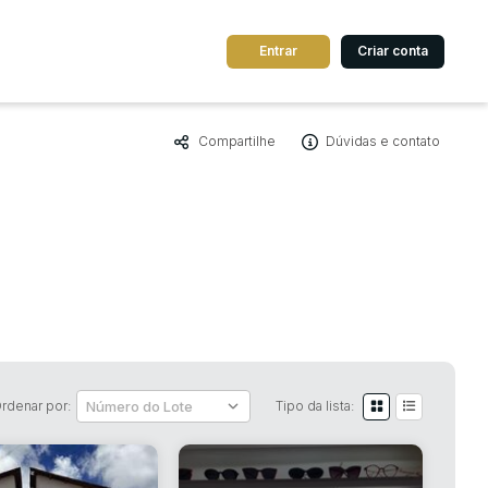
Entrar
Criar conta
Compartilhe
Dúvidas e contato
dos
Cidade
 de valor
até
R$
Pesquisar
rdenar por:
Tipo da lista: