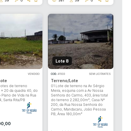
39
0
381
39
0
Lote 8
VENDIDO
COD.
41503
SEM LICITANTES
Lote
Terreno/Lote
lotes de terreno
01 Lote de terreno na Av Sérgio
x 20 da quadra 40, do
Meira, esquina com a Av Nossa
Plano de Vida na Rua
Senhora do Carmo, 403, área total
, Santa Rita/PB
do terreno 2.282,00m²; Casa Nº
200, da Rua Nossa Senhora do
Carmo, Mandacaru, João Pessoa
PB, Área 180,00m²
l
00,00