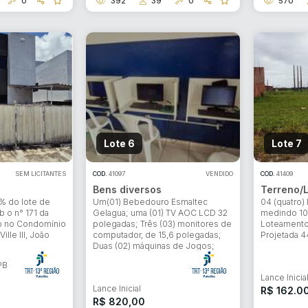
0
392
39
0
570
ar lances ou propostas
Lote 6
Lote 7
SEM LICITANTES
COD.
41097
VENDIDO
COD.
41409
Bens diversos
Terreno/
% do lote de
Um(01) Bebedouro Esmaltec
04 (quatro) 
b o n° 171 da
Gelagua; uma (01) TV AOC LCD 32
medindo 10 
do no Condomínio
polegadas; Três (03) monitores de
Loteamento 
ille Ill, João
computador, de 15,6 polegadas;
Projetada 44
Duas (02) máquinas de Jogos;
PB
Lance Inicia
Lance Inicial
R$ 162.0
R$ 820,00