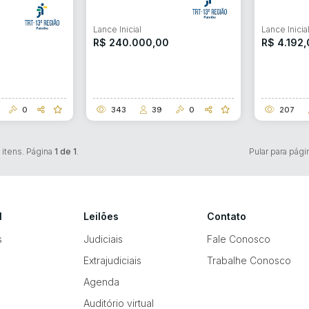
Lance Inicial
Lance Inicia
R$ 240.000,00
R$ 4.192
0
343
39
0
207
itens. Página
1 de 1
.
Pular para pági
l
Leilões
Contato
s
Judiciais
Fale Conosco
Extrajudiciais
Trabalhe Conosco
Agenda
Auditório virtual