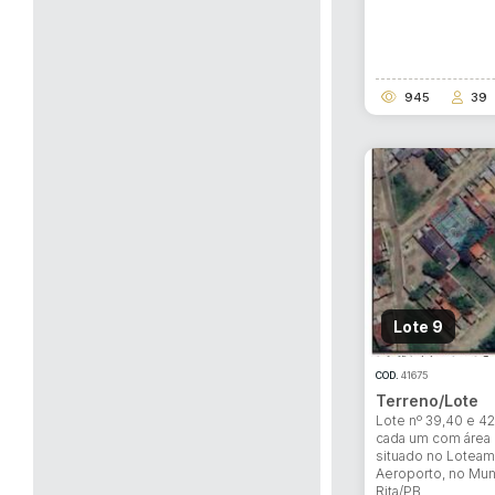
945
39
Lote 9
COD.
41675
Terreno/Lote
Lote nº 39,40 e 42
cada um com área
situado no Loteam
Aeroporto, no Mun
Rita/PB,