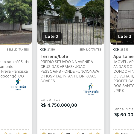
Lote 2
Lote 3
SEM LICITANTES
COD.
21380
SEM LICITANTES
COD.
28233
Terreno/Lote
Apartame
reno sob nº05, da
PREDIO SITUADO NA AVENIDA
IMOVEL: AP
teamento
CRUZ DAS ARMAS- JOAO
ANDAR DO 
a Freira Francisca
PESSOA/PB - ONDE FUNCIONAVA
CONDOMINI
odocongó, CG
O HOSPITAL INFANTIL DR. JOAO
OLIVEIRA II
SOARES.
PROFETICA
DOS SANTOS
JP/PB
Lance Inicial
0
R$ 4.750.000,00
Lance Inicia
R$ 60.00