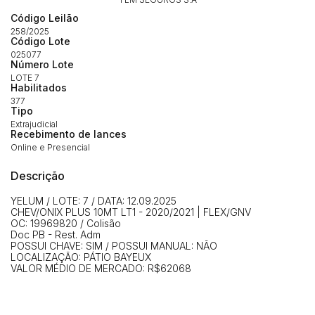
Código Leilão
258/2025
Código Lote
025077
Número Lote
LOTE 7
Habilite-se para efetuar lances ou
Habilitados
Histórico de Propostas
propostas
377
Envie sua Proposta
Tipo
(Art. 895, CPC)
Extrajudicial
Data
Usuário
Valor
Recebimento de lances
Online e Presencial
14/04/2025 18:43:11
TIAGOFELIPE
R$ 1,00
Clique aqui para fazer login
14/04/2025 18:43:11
TIAGOFELIPE
R$ 1,00
Descrição
14/04/2025 18:43:11
TIAGOFELIPE
R$ 1,00
YELUM / LOTE: 7 / DATA: 12.09.2025
CHEV/ONIX PLUS 10MT LT1 - 2020/2021 | FLEX/GNV
OC: 19969820 / Colisão
Doc PB - Rest. Adm
POSSUI CHAVE: SIM / POSSUI MANUAL: NÃO
LOCALIZAÇÃO: PÁTIO BAYEUX
VALOR MÉDIO DE MERCADO: R$62068