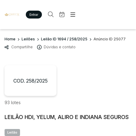
Entrar
Criar conta
Entrar
Site
Busca por palavra-chave
Home
Leilões
Leilão ID 1694 / 258/2025
Anúncio ID 25077
Agenda
Home
Compartilhe
Dúvidas e contato
Quem Somos
Quem Somos
Categoria
Subcategoria
Eventos
Contato
Fale Conosco
Busca por categoria
Estados
Cidade
COD. 258/2025
Imóveis
Terreno/Lote
Veículos
Bairro
Comitente
93 lotes
Carros
Motos
LEILÃO HDI, YELUM, ALIRO E INDIANA SEGUROS
Judiciais
Extrajudiciais
Pesados
Faixa de valor
Utilitário
Leilão
R$
R$
até