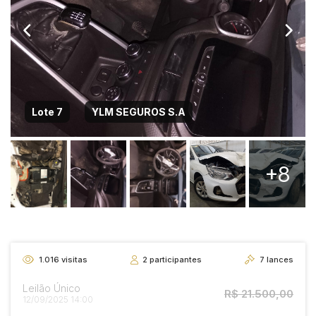
Lote 7
YLM SEGUROS S.A
+8
1.016
visitas
2
participantes
7
lances
Leilão Único
R$ 21.500,00
12/09/2025 14:00