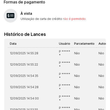
Formas de pagamento
À vista
Utilização de carta de crédito
não é permitido
.
Histórico de Lances
Data
Usuário
Parcelamento
Automá
P *****
12/09/2025 14:55:28
Não
Não
*
P *****
12/09/2025 14:55:22
Não
Não
*
P *****
12/09/2025 14:54:35
Não
Não
*
P *****
12/09/2025 14:54:28
Não
Não
*
P *****
12/09/2025 14:54:00
Não
Não
*
P *****
12/09/2025 14:53:55
Não
Não