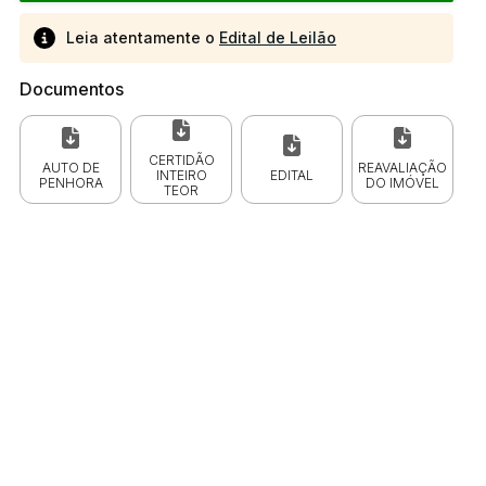
Leia atentamente o
Edital de Leilão
Documentos
CERTIDÃO
AUTO DE
REAVALIAÇÃO
INTEIRO
EDITAL
PENHORA
DO IMÓVEL
TEOR
 CPC)
Consulte a Lei aqui
Valor
R$ 1,00
R$ 1,00
R$ 1,00