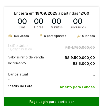
Encerra em
19/09/2025
a partir das
12:00
00
00
00
00
Dias
Horas
Minutos
Segundos
164
visitas
0
participantes
0
lances
Leilão Único
R$ 4.750.000,00
19/09/2025 12:00
Valor mínimo de venda
R$ 9.500.000,00
Incremento
R$ 5.000,00
Lance atual
-
-
Status do Lote
Aberto para Lances
Faça Login
para participar