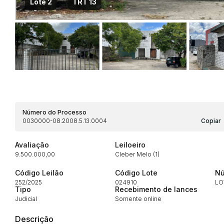
Lote 2
TRT 13
Habilite-se para efetu
Número do Processo
0030000-08.2008.5.13.0004
Copiar
Envie sua Proposta
Avaliação
Leiloeiro
9.500.000,00
Cleber Melo (1)
Código Leilão
Código Lote
Nú
252/2025
024910
LO
Tipo
Recebimento de lances
Judicial
Somente online
Descrição