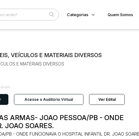
Categorias
Quem Somos
Imóveis
Home
Subcategoria
Esta
Terreno/Lote
Eventos
Veículos
VEIS, VEÍCULOS E MATERIAIS DIVERSOS
Fale Conosco
Carros
VEÍCULOS E MATERIAIS DIVERSOS
Motos
Faixa
Pesados
Judiciais
Extrajudiciais
Utilitário
R$
 12:00
r
Acesse o Auditório Virtual
Ver Edital
AS ARMAS- JOAO PESSOA/PB - ONDE
. JOAO SOARES.
A/PB - ONDE FUNCIONAVA O HOSPITAL INFANTIL DR. JOAO SOARE