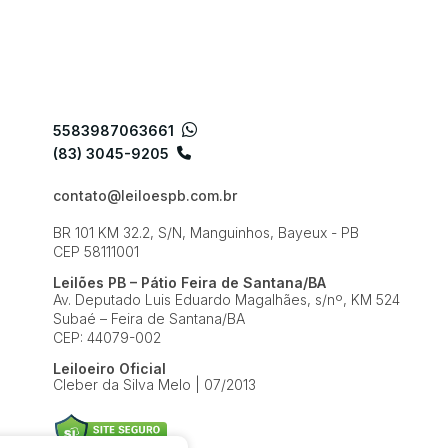
5583987063661
(83) 3045-9205
contato@leiloespb.com.br
BR 101 KM 32.2, S/N, Manguinhos, Bayeux - PB
CEP 58111001
Leilões PB – Pátio Feira de Santana/BA
Av. Deputado Luis Eduardo Magalhães, s/nº, KM 524
Subaé – Feira de Santana/BA
CEP: 44079-002
Leiloeiro Oficial
Cleber da Silva Melo | 07/2013