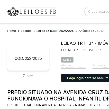
Home
Leilões
Leilão ID 1688 / 252/2025
Anúncio ID 24910
Busca por palavra-chave
Categoria
LEILÃO TRT 13ª - IMÓ
LEILÃO TRT 13ª - IMÓVEIS, 
Bairro
Comitente
COD. 252/2025
Leilão
Abertura
Fechamento
19/09/2025 10:00
19/09/2025
7 lotes
Faça login
para se habilita
PREDIO SITUADO NA AVENIDA CRUZ D
FUNCIONAVA O HOSPITAL INFANTIL DR
PREDIO SITUADO NA AVENIDA CRUZ DAS ARMAS- JOAO PESSO