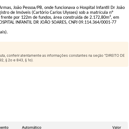
Armas, João Pessoa/PB, onde funcionava o Hospital Infantil Dr João
istro de Imóveis (Cartório Carlos Ulysses) sob a matrícula nº
frente por 122m de fundos, área construída de 2.172,80m², em
 HOSPITAL INFANTIL DR JOÃO SOARES, CNPJ 09.114.364/0001-77
ais).
sputa, conferir atentamente as informações constantes na seção “DIREITO DE
2, § 2o e 843, § 1o).
mento
Automático
Valor