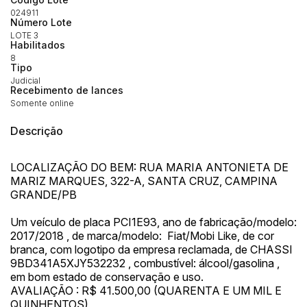
14/04/2025 18:43:11
TIAGOFELIPE
R$ 1,00
024911
Número Lote
LOTE 3
Habilitados
8
Tipo
Judicial
Recebimento de lances
Somente online
Descrição
LOCALIZAÇÃO DO BEM: RUA MARIA ANTONIETA DE
MARIZ MARQUES, 322-A, SANTA CRUZ, CAMPINA
GRANDE/PB
Um veículo de placa PCI1E93, ano de fabricação/modelo:
2017/2018 , de marca/modelo: Fiat/Mobi Like, de cor
branca, com logotipo da empresa reclamada, de CHASSI
9BD341A5XJY532232 , combustível: álcool/gasolina ,
em bom estado de conservação e uso.
AVALIAÇÃO : R$ 41.500,00 (QUARENTA E UM MIL E
QUINHENTOS)