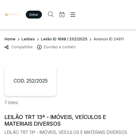
Entrar
Criar conta
Entrar
Site
Busca por palavra-chave
Home
Leilões
Leilão ID 1688 / 252/2025
Anúncio ID 24911
Agenda
Home
Compartilhe
Dúvidas e contato
Quem Somos
Quem Somos
Categoria
Subcategoria
Eventos
Contato
Fale Conosco
Busca por categoria
Estados
Cidade
COD. 252/2025
Imóveis
Terreno/Lote
Veículos
Bairro
Comitente
7 lotes
Carros
Motos
LEILÃO TRT 13ª - IMÓVEIS, VEÍCULOS E
Judiciais
Extrajudiciais
Pesados
MATERIAIS DIVERSOS
Faixa de valor
Utilitário
LEILÃO TRT 13ª - IMÓVEIS, VEÍCULOS E MATERIAIS DIVERSOS
R$
R$
até