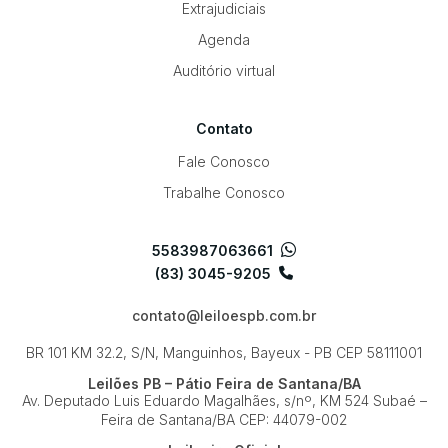
Extrajudiciais
Agenda
Auditório virtual
Contato
Fale Conosco
Trabalhe Conosco
5583987063661
(83) 3045-9205
contato@leiloespb.com.br
BR 101 KM 32.2, S/N, Manguinhos, Bayeux - PB
CEP 58111001
Leilões PB – Pátio Feira de Santana/BA
Av. Deputado Luis Eduardo Magalhães, s/nº, KM 524
Subaé –
Feira de Santana/BA
CEP: 44079-002