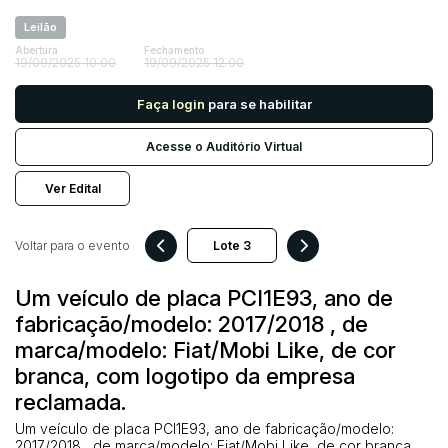
Leilão
Abertura
Fechamento
Pesquisar
19/09/2025 10:00
19/09/2025 12:00
Faça login
para se habilitar
Acesse o Auditório Virtual
Ver Edital
Voltar para o evento
Um veículo de placa PCI1E93, ano de
fabricação/modelo: 2017/2018 , de
marca/modelo: Fiat/Mobi Like, de cor
branca, com logotipo da empresa
reclamada.
Um veículo de placa PCI1E93, ano de fabricação/modelo:
2017/2018 , de marca/modelo: Fiat/Mobi Like, de cor branca,