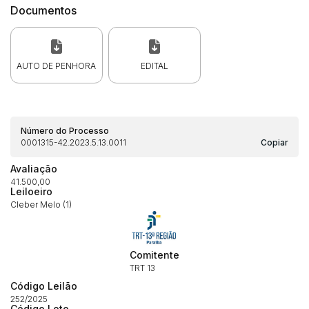
Documentos
AUTO DE PENHORA
EDITAL
Número do Processo
0001315-42.2023.5.13.0011
Copiar
Avaliação
41.500,00
Leiloeiro
Cleber Melo (1)
Habilite-se para efetuar lances ou
Histórico de Propostas
propostas
Envie sua Proposta
(Art. 895, CPC)
Comitente
Data
Usuário
Valor
TRT 13
14/04/2025 18:43:11
TIAGOFELIPE
R$ 1,00
Código Leilão
Clique aqui para fazer login
14/04/2025 18:43:11
TIAGOFELIPE
R$ 1,00
252/2025
Código Lote