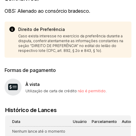
OBS: Alienado ao consórcio bradesco.
Direito de Preferência
Caso exista interesse no exercício da preferência durante a
disputa, conferir atentamente as informações constantes na
seção “DIREITO DE PREFERÊNCIA” no edital do leilão do
respectivo lote (CPC, art. 892, § 2o e 843, § 1o).
Formas de pagamento
À vista
Utilização de carta de crédito
não é permitido
.
Histórico de Lances
Data
Usuário
Parcelamento
Automá
Nenhum lance até o momento