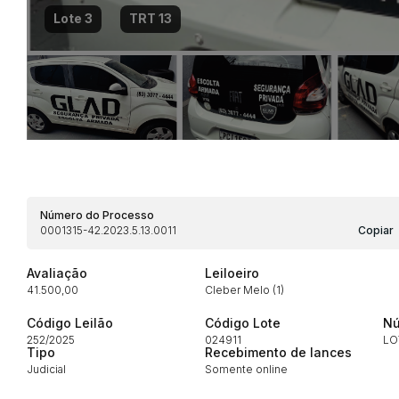
Lote 3
TRT 13
Habilite-se para efetu
Número do Processo
0001315-42.2023.5.13.0011
Copiar
Avaliação
Leiloeiro
Envie sua Proposta
41.500,00
Cleber Melo (1)
Código Leilão
Código Lote
Nú
252/2025
024911
LO
Tipo
Recebimento de lances
Judicial
Somente online