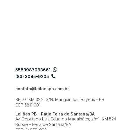
5583987063661
(83) 3045-9205
contato@leiloespb.com.br
BR 101 KM 32.2, S/N, Manguinhos, Bayeux - PB
CEP 58111001
Leilões PB – Pátio Feira de Santana/BA
Av. Deputado Luis Eduardo Magalhães, s/nº, KM 524
Subaé – Feira de Santana/BA
CEP: 44079-002