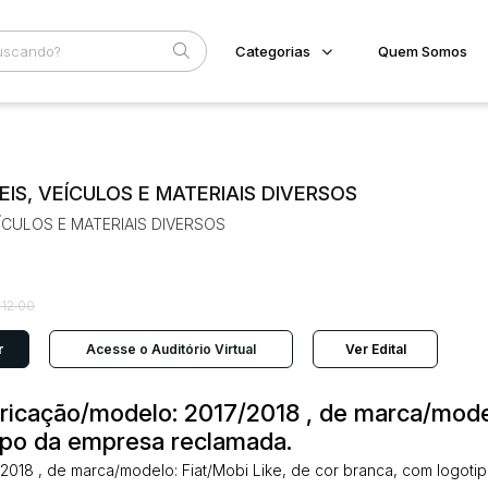
Categorias
Quem Somos
Imóveis
Home
Subcategoria
Esta
Terreno/Lote
Eventos
Veículos
VEIS, VEÍCULOS E MATERIAIS DIVERSOS
Fale Conosco
Carros
VEÍCULOS E MATERIAIS DIVERSOS
Motos
Faixa
Pesados
Judiciais
Extrajudiciais
Utilitário
R$
 12:00
r
Acesse o Auditório Virtual
Ver Edital
bricação/modelo: 2017/2018 , de marca/mode
tipo da empresa reclamada.
2018 , de marca/modelo: Fiat/Mobi Like, de cor branca, com logoti