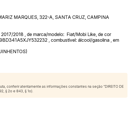
MARIZ MARQUES, 322-A, SANTA CRUZ, CAMPINA
 2017/2018 , de marca/modelo: Fiat/Mobi Like, de cor
9BD341A5XJY532232 , combustível: álcool/gasolina , em
 QUINHENTOS)
sputa, conferir atentamente as informações constantes na seção “DIREITO DE
2, § 2o e 843, § 1o).