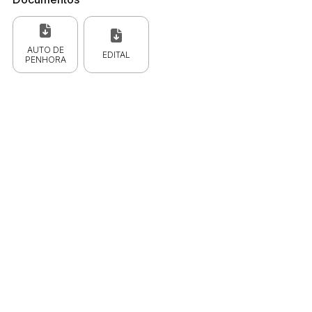
AUTO DE
EDITAL
PENHORA
 CPC)
Consulte a Lei aqui
Valor
R$ 1,00
R$ 1,00
R$ 1,00