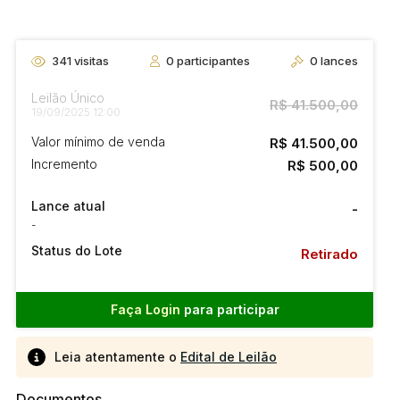
341
visitas
0
participantes
0
lances
Leilão Único
R$ 41.500,00
19/09/2025 12:00
Valor mínimo de venda
R$ 41.500,00
Incremento
R$ 500,00
Lance atual
-
-
Status do Lote
Retirado
Faça Login
para participar
Leia atentamente o
Edital de Leilão
Documentos