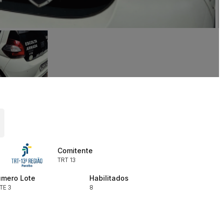
ar lances ou propostas
Histórico de Propostas
Comitente
(Art. 895,
TRT 13
Data
Usuário
mero Lote
Habilitados
Clique aqui para fazer login
14/04/2025 18:43:11
TIAGOFELIPE
TE 3
8
14/04/2025 18:43:11
TIAGOFELIPE
14/04/2025 18:43:11
TIAGOFELIPE