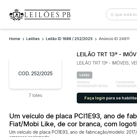
Home
Leilões
Leilão ID 1688 / 252/2025
Anúncio ID 24911
Busca por palavra-chave
Categoria
LEILÃO TRT 13ª - IMÓ
LEILÃO TRT 13ª - IMÓVEIS, 
Bairro
Comitente
COD. 252/2025
Leilão
Abertura
Fechamento
19/09/2025 10:00
19/09/2025
7 lotes
Faça login
para se habilita
Um veículo de placa PCI1E93, ano de fa
Fiat/Mobi Like, de cor branca, com logo
Um veículo de placa PCI1E93, ano de fabricação/modelo: 2017/