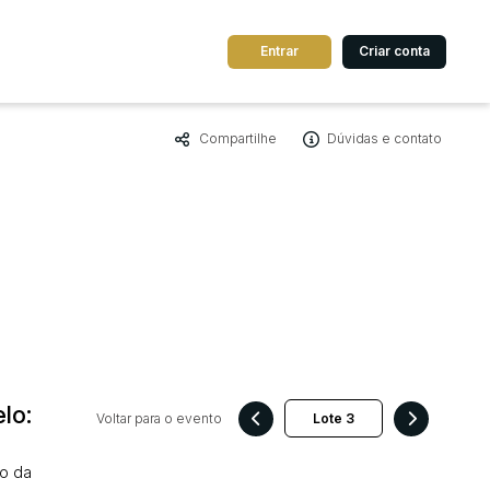
Entrar
Criar conta
Compartilhe
Dúvidas e contato
dos
Cidade
 de valor
até
R$
Pesquisar
lo:
Voltar para o evento
po da