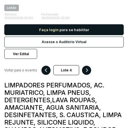
Leilão
Abertura
Fechamento
Pesquisar
19/09/2025 10:00
19/09/2025 12:00
Faça login
para se habilitar
Acesse o Auditório Virtual
Ver Edital
Voltar para o evento
LIMPADORES PERFUMADOS, AC.
MURIATRICO, LIMPA PNEUS,
DETERGENTES,LAVA ROUPAS,
AMACIANTE, AGUA SANITARIA,
DESINFETANTES, S. CAUSTICA, LIMPA
REJUNTE, SILICONE LIQUIDO,