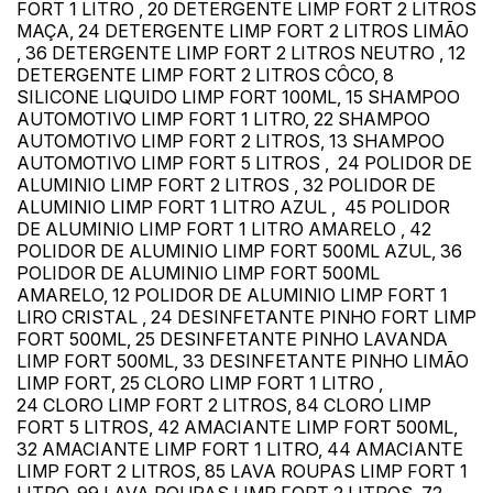
FORT 1 LITRO , 20 DETERGENTE LIMP FORT 2 LITROS
Habilite-se para efetuar lances ou
Histórico de Propostas
propostas
MAÇA, 24 DETERGENTE LIMP FORT 2 LITROS LIMÃO
Envie sua Proposta
, 36 DETERGENTE LIMP FORT 2 LITROS NEUTRO , 12
(Art. 895, CPC)
Data
Usuário
Valor
DETERGENTE LIMP FORT 2 LITROS CÔCO, 8
SILICONE LIQUIDO LIMP FORT 100ML, 15 SHAMPOO
14/04/2025 18:43:11
TIAGOFELIPE
R$ 1,00
AUTOMOTIVO LIMP FORT 1 LITRO, 22 SHAMPOO
Clique aqui para fazer login
AUTOMOTIVO LIMP FORT 2 LITROS, 13 SHAMPOO
14/04/2025 18:43:11
TIAGOFELIPE
R$ 1,00
AUTOMOTIVO LIMP FORT 5 LITROS , 24 POLIDOR DE
14/04/2025 18:43:11
TIAGOFELIPE
R$ 1,00
ALUMINIO LIMP FORT 2 LITROS , 32 POLIDOR DE
ALUMINIO LIMP FORT 1 LITRO AZUL , 45 POLIDOR
DE ALUMINIO LIMP FORT 1 LITRO AMARELO , 42
POLIDOR DE ALUMINIO LIMP FORT 500ML AZUL, 36
POLIDOR DE ALUMINIO LIMP FORT 500ML
AMARELO, 12 POLIDOR DE ALUMINIO LIMP FORT 1
LIRO CRISTAL , 24 DESINFETANTE PINHO FORT LIMP
FORT 500ML, 25 DESINFETANTE PINHO LAVANDA
LIMP FORT 500ML, 33 DESINFETANTE PINHO LIMÃO
LIMP FORT, 25 CLORO LIMP FORT 1 LITRO ,
24 CLORO LIMP FORT 2 LITROS, 84 CLORO LIMP
FORT 5 LITROS, 42 AMACIANTE LIMP FORT 500ML,
32 AMACIANTE LIMP FORT 1 LITRO, 44 AMACIANTE
LIMP FORT 2 LITROS, 85 LAVA ROUPAS LIMP FORT 1