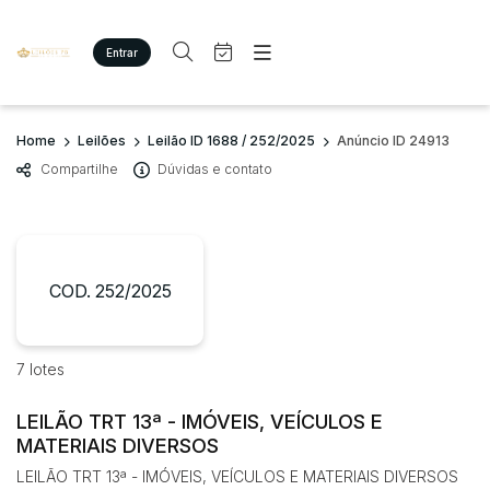
Entrar
Criar conta
Entrar
Site
Busca por palavra-chave
Home
Leilões
Leilão ID 1688 / 252/2025
Anúncio ID 24913
Agenda
Home
Compartilhe
Dúvidas e contato
Quem Somos
Quem Somos
Categoria
Subcategoria
Eventos
Contato
Fale Conosco
Busca por categoria
Estados
Cidade
COD. 252/2025
Imóveis
Terreno/Lote
Veículos
Bairro
Comitente
7 lotes
Carros
Motos
LEILÃO TRT 13ª - IMÓVEIS, VEÍCULOS E
Judiciais
Extrajudiciais
Pesados
MATERIAIS DIVERSOS
Faixa de valor
Utilitário
LEILÃO TRT 13ª - IMÓVEIS, VEÍCULOS E MATERIAIS DIVERSOS
R$
R$
até