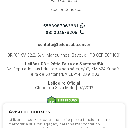
Fale Conosco
Trabalhe Conosco
5583987063661
(83) 3045-9205
contato@leiloespb.com.br
BR 101 KM 32.2, S/N, Manguinhos, Bayeux - PB
CEP 58111001
Leilões PB – Pátio Feira de Santana/BA
Av. Deputado Luis Eduardo Magalhães, s/nº, KM 524
Subaé –
Feira de Santana/BA
CEP: 44079-002
Leiloeiro Oficial
Cleber da Silva Melo | 07/2013
Aviso de cookies
Utilizamos cookies para que o site possa funcionar, para
© 2026-present - Todos os direitos reservados
melhorar a sua navegação, personalizar conteúdo