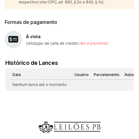
respectivo lote (CPC, art. 892, § 2o e 843, § 1o).
Formas de pagamento
À vista
Utilização de carta de crédito
não é permitido
.
Histórico de Lances
Data
Usuário
Parcelamento
Automá
Nenhum lance até o momento