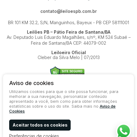
contato@leiloespb.com.br
BR 101 KM 32.2, S/N, Manguinhos, Bayeux - PB
CEP 58111001
Leilões PB – Pátio Feira de Santana/BA
Av. Deputado Luis Eduardo Magalhães, s/nº, KM 524
Subaé –
Feira de Santana/BA
CEP: 44079-002
Leiloeiro Oficial
Cleber da Silva Melo | 07/2013
Aviso de cookies
Utilizamos cookies para que o site possa funcionar, para
© 2026-present - Todos os direitos reservados
melhorar a sua navegação, personalizar conteúdo
apresentado a você, bem como para obter informações
Política de Privacidade
estatísticas sobre o uso do site. Saiba mais no
Aviso de
Aviso de Cookies
Cookies
Termos de Uso
Aceitar todos os cookies
Preferências de cookies