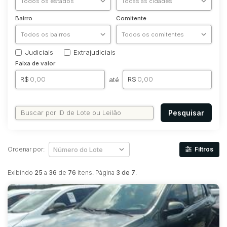
Bairro
Comitente
Judiciais
Extrajudiciais
Faixa de valor
R$
R$
até
Pesquisar
Ordenar por:
Filtros
Exibindo
25
a
36
de
76
itens. Página
3 de 7
.