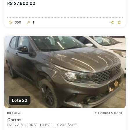
R$ 27.900,00
350
1
Lote 22
COD.
40346
ABERTURA EM BREVE
Carros
FIAT / ARGO DRIVE 1.0 6V FLEX 2021/2022