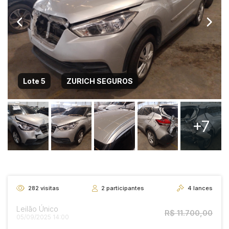
Lote 5
ZURICH SEGUROS
+7
282
visitas
2
participantes
4
lances
Leilão Único
R$ 11.700,00
05/09/2025 14:00