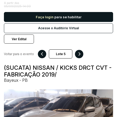
A partir das
05/09/2025 14:00
Pesquisar
Faça login
para se habilitar
Acesse o Auditório Virtual
Ver Edital
Voltar para o evento
(SUCATA) NISSAN / KICKS DRCT CVT -
FABRICAÇÃO 2019/
Bayeux - PB