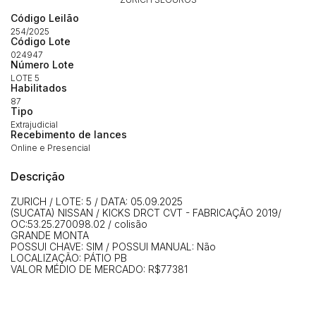
Código Leilão
254/2025
Habilite-se para efetuar lances ou
Código Lote
Histórico de Propostas
propostas
024947
Envie sua Proposta
Número Lote
(Art. 895, CPC)
Data
Usuário
Valor
LOTE 5
Habilitados
14/04/2025 18:43:11
TIAGOFELIPE
R$ 1,00
87
Tipo
Clique aqui para fazer login
14/04/2025 18:43:11
TIAGOFELIPE
R$ 1,00
Extrajudicial
Recebimento de lances
14/04/2025 18:43:11
TIAGOFELIPE
R$ 1,00
Online e Presencial
Descrição
ZURICH / LOTE: 5 / DATA: 05.09.2025
(SUCATA) NISSAN / KICKS DRCT CVT - FABRICAÇÃO 2019/
OC:53.25.270098.02 / colisão
GRANDE MONTA
POSSUI CHAVE: SIM / POSSUI MANUAL: Não
LOCALIZAÇÃO: PÁTIO PB
VALOR MÉDIO DE MERCADO: R$77381