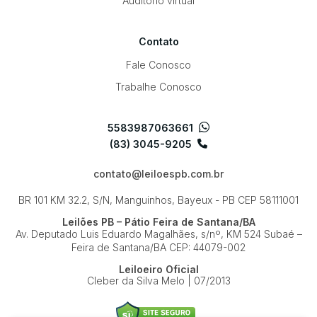
Auditório virtual
Contato
Fale Conosco
Trabalhe Conosco
5583987063661
(83) 3045-9205
contato@leiloespb.com.br
BR 101 KM 32.2, S/N, Manguinhos, Bayeux - PB
CEP 58111001
Leilões PB – Pátio Feira de Santana/BA
Av. Deputado Luis Eduardo Magalhães, s/nº, KM 524
Subaé –
Feira de Santana/BA
CEP: 44079-002
Leiloeiro Oficial
Cleber da Silva Melo | 07/2013