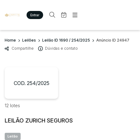
Entrar
Criar conta
Entrar
Site
Busca por palavra-chave
Home
Leilões
Leilão ID 1690 / 254/2025
Anúncio ID 24947
Agenda
Home
Compartilhe
Dúvidas e contato
Quem Somos
Quem Somos
Categoria
Subcategoria
Eventos
Contato
Fale Conosco
Busca por categoria
Estados
Cidade
COD. 254/2025
Imóveis
Terreno/Lote
Veículos
Bairro
Comitente
12 lotes
Carros
Motos
LEILÃO ZURICH SEGUROS
Judiciais
Extrajudiciais
Pesados
Faixa de valor
Utilitário
Leilão
R$
R$
até