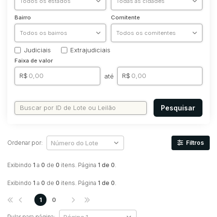
Bairro
Comitente
Judiciais
Extrajudiciais
Faixa de valor
R$
R$
até
Pesquisar
Ordenar por:
Filtros
Exibindo
1
a
0
de
0
itens. Página
1 de 0
.
Exibindo
1
a
0
de
0
itens. Página
1 de 0
.
1
0
Pular para página: