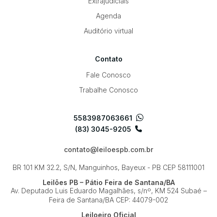
Extrajudiciais
Agenda
Auditório virtual
Contato
Fale Conosco
Trabalhe Conosco
5583987063661
(83) 3045-9205
contato@leiloespb.com.br
BR 101 KM 32.2, S/N, Manguinhos, Bayeux - PB
CEP 58111001
Leilões PB – Pátio Feira de Santana/BA
Av. Deputado Luis Eduardo Magalhães, s/nº, KM 524
Subaé –
Feira de Santana/BA
CEP: 44079-002
Leiloeiro Oficial