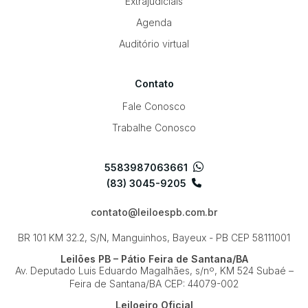
Extrajudiciais
Agenda
Auditório virtual
Contato
Fale Conosco
Trabalhe Conosco
5583987063661
(83) 3045-9205
contato@leiloespb.com.br
BR 101 KM 32.2, S/N, Manguinhos, Bayeux - PB
CEP 58111001
Leilões PB – Pátio Feira de Santana/BA
Av. Deputado Luis Eduardo Magalhães, s/nº, KM 524
Subaé –
Feira de Santana/BA
CEP: 44079-002
Leiloeiro Oficial