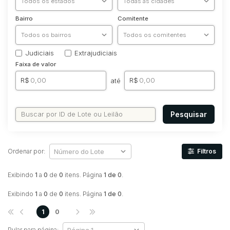
Bairro
Comitente
Judiciais
Extrajudiciais
Faixa de valor
R$
R$
até
Pesquisar
Ordenar por:
Filtros
Exibindo
1
a
0
de
0
itens. Página
1 de 0
.
Exibindo
1
a
0
de
0
itens. Página
1 de 0
.
1
0
Pular para página: