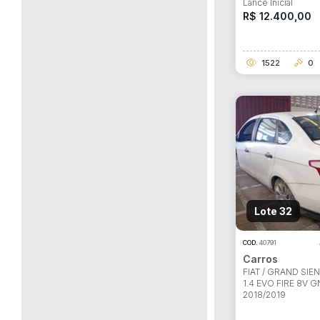
Lance Inicial
R$ 12.400,00
1522
0
Lote 32
COD.
40791
Carros
FIAT / GRAND SIE
1.4 EVO FIRE 8V 
2018/2019