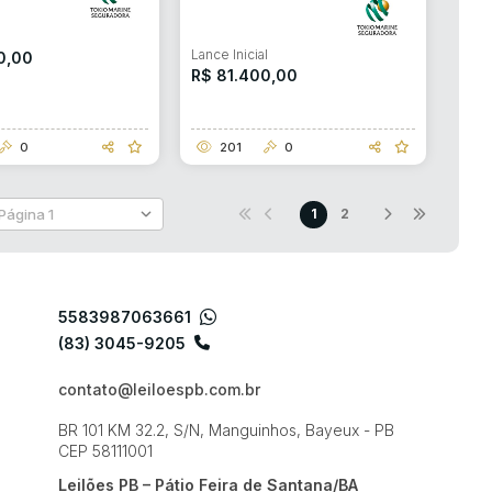
l
Lance Inicial
0,00
R$ 81.400,00
0
201
0
1
2
5583987063661
(83) 3045-9205
contato@leiloespb.com.br
BR 101 KM 32.2, S/N, Manguinhos, Bayeux - PB
CEP 58111001
Leilões PB – Pátio Feira de Santana/BA