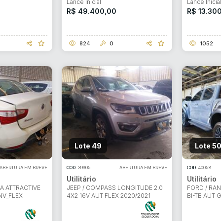
Lance Inicial
Lance Inicia
R$ 49.400,00
R$ 13.30
824
0
1052
Lote 49
Lote 5
ABERTURA EM BREVE
COD.
39905
ABERTURA EM BREVE
COD.
40058
Utilitário
Utilitário
NA ATTRACTIVE
JEEP / COMPASS LONGITUDE 2.0
FORD / RAN
GNV_FLEX
4X2 16V AUT FLEX 2020/2021
BI-TB AUT 