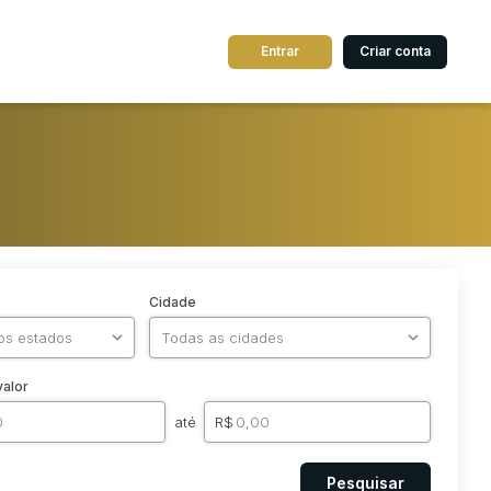
Entrar
Criar conta
Cidade
valor
até
R$
Pesquisar