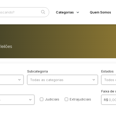
Categorias
Quem Somos
Imóveis
Home
Terreno/Lote
Eventos
Veículos
leilões
Fale Conosco
Carros
Motos
Pesados
Utilitário
Subcategoria
Estados
Faixa de 
Judiciais
Extrajudiciais
R$