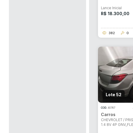
Lance Inicial
R$ 18.300,00
382
0
Lote 52
COD.
40767
Carros
CHEVROLET / PRI
1.4 8V 4P GNV_FL