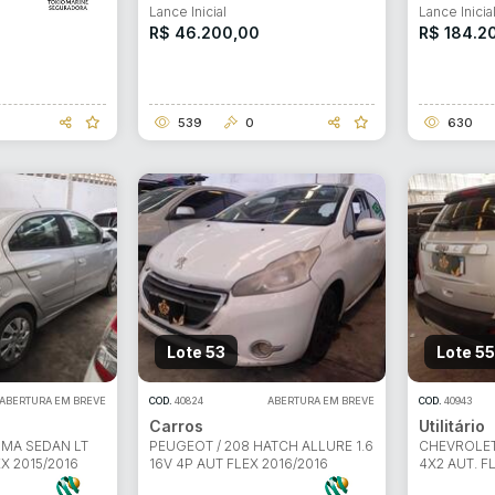
Lance Inicial
Lance Inicia
R$ 46.200,00
R$ 184.2
539
0
630
Lote 53
Lote 55
ABERTURA EM BREVE
COD.
40824
ABERTURA EM BREVE
COD.
40943
Carros
Utilitário
SMA SEDAN LT
PEUGEOT / 208 HATCH ALLURE 1.6
CHEVROLET 
EX 2015/2016
16V 4P AUT FLEX 2016/2016
4X2 AUT. F