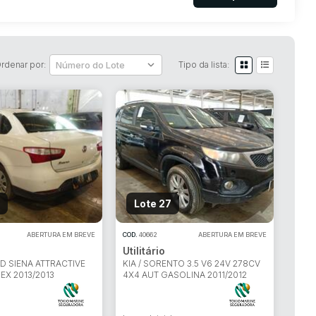
rdenar por:
Tipo da lista:
Lote 27
ABERTURA EM BREVE
COD.
40662
ABERTURA EM BREVE
Utilitário
ND SIENA ATTRACTIVE
KIA / SORENTO 3.5 V6 24V 278CV
LEX 2013/2013
4X4 AUT GASOLINA 2011/2012