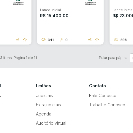
Lance Inicial
Lance Inicia
R$ 15.400,00
R$ 23.00
341
0
298
23
itens. Página
1 de 11
.
Pular para página:
l
Leilões
Contato
s
Judiciais
Fale Conosco
Extrajudiciais
Trabalhe Conosco
Agenda
Auditório virtual