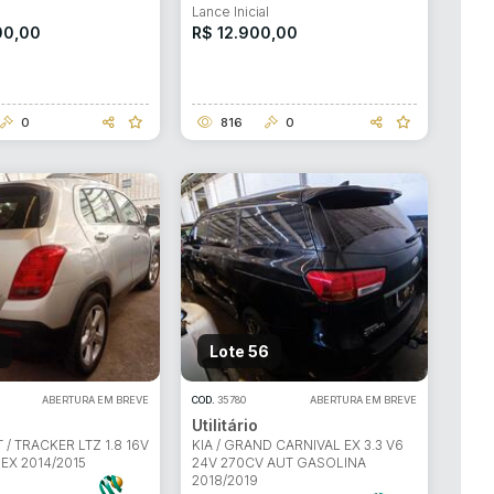
l
Lance Inicial
00,00
R$ 12.900,00
0
816
0
Lote 56
ABERTURA EM BREVE
COD.
35780
ABERTURA EM BREVE
Utilitário
/ TRACKER LTZ 1.8 16V
KIA / GRAND CARNIVAL EX 3.3 V6
LEX 2014/2015
24V 270CV AUT GASOLINA
2018/2019