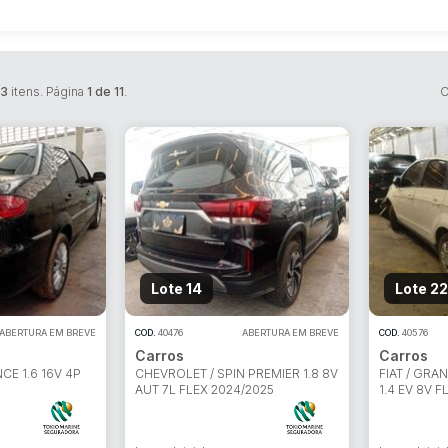
23
itens. Página
1 de 11
.
O
Lote 14
Lote 22
ABERTURA EM BREVE
COD.
40476
ABERTURA EM BREVE
COD.
40576
Carros
Carros
NCE 1.6 16V 4P
CHEVROLET / SPIN PREMIER 1.8 8V
FIAT / GRA
AUT 7L FLEX 2024/2025
1.4 EV 8V F