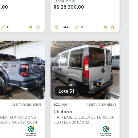
l
Lance Inicial
0,00
R$ 28.300,00
0
544
0
0
Lote 51
ABERTURA EM BREVE
COD.
40664
ABERTURA EM BREVE
Utilitário
GER RAPTOR 3.0 V6
FIAT / DOBLO ESSENCE 1.8 16V 5P
GASOLINA 2024/2024
5LG FLEX 2011/2012