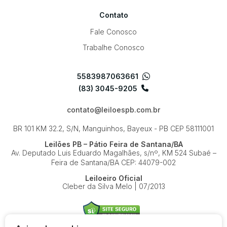
Contato
Fale Conosco
Trabalhe Conosco
5583987063661
(83) 3045-9205
contato@leiloespb.com.br
BR 101 KM 32.2, S/N, Manguinhos, Bayeux - PB
CEP 58111001
Leilões PB – Pátio Feira de Santana/BA
Av. Deputado Luis Eduardo Magalhães, s/nº, KM 524
Subaé –
Feira de Santana/BA
CEP: 44079-002
Leiloeiro Oficial
Cleber da Silva Melo | 07/2013