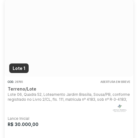
Lote 1
COD.
29765
ABERTURA EM BREVE
Terreno/Lote
Lote 06, Quadra 52, Loteamento Jardim Brasília, Sousa/PB, conforme
registrado no Livro 2/CL, fls. 111, matrícula nº 4183, sob nº R-3-4183;
Lance Inicial
R$ 30.000,00