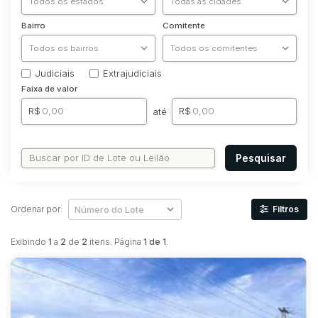
Bairro
Comitente
Judiciais
Extrajudiciais
Faixa de valor
R$
R$
até
Pesquisar
Ordenar por:
Filtros
Exibindo
1
a
2
de
2
itens. Página
1 de 1
.