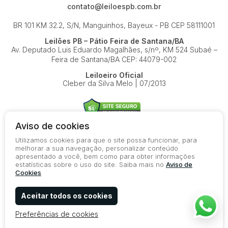
contato@leiloespb.com.br
BR 101 KM 32.2, S/N, Manguinhos, Bayeux - PB
CEP 58111001
Leilões PB – Pátio Feira de Santana/BA
Av. Deputado Luis Eduardo Magalhães, s/nº, KM 524
Subaé –
Feira de Santana/BA
CEP: 44079-002
Leiloeiro Oficial
Cleber da Silva Melo | 07/2013
Aviso de cookies
Utilizamos cookies para que o site possa funcionar, para
© 2026-present - Todos os direitos reservados
melhorar a sua navegação, personalizar conteúdo
apresentado a você, bem como para obter informações
Política de Privacidade
estatísticas sobre o uso do site. Saiba mais no
Aviso de
Aviso de Cookies
Cookies
Termos de Uso
Aceitar todos os cookies
Preferências de cookies