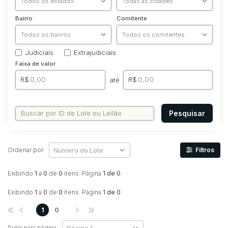
Bairro
Comitente
Judiciais
Extrajudiciais
Faixa de valor
R$
R$
até
Pesquisar
Ordenar por:
Filtros
Exibindo
1
a
0
de
0
itens. Página
1 de 0
.
Exibindo
1
a
0
de
0
itens. Página
1 de 0
.
1
0
Pular para página: