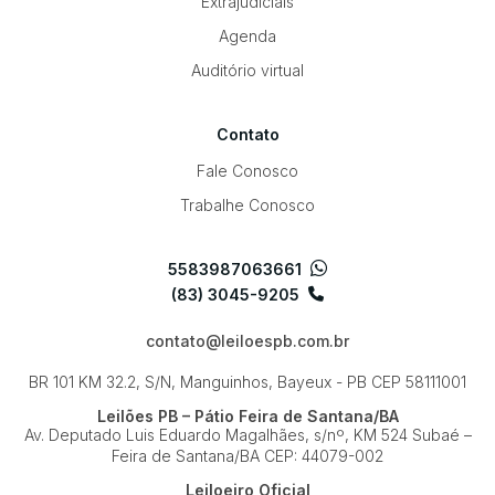
Extrajudiciais
Agenda
Auditório virtual
Contato
Fale Conosco
Trabalhe Conosco
5583987063661
(83) 3045-9205
contato@leiloespb.com.br
BR 101 KM 32.2, S/N, Manguinhos, Bayeux - PB
CEP 58111001
Leilões PB – Pátio Feira de Santana/BA
Av. Deputado Luis Eduardo Magalhães, s/nº, KM 524
Subaé –
Feira de Santana/BA
CEP: 44079-002
Leiloeiro Oficial