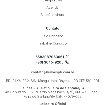
Extrajudiciais
Agenda
Auditório virtual
Contato
Fale Conosco
Trabalhe Conosco
5583987063661
(83) 3045-9205
contato@leiloespb.com.br
BR 101 KM 32.2, S/N, Manguinhos, Bayeux - PB
CEP 58111001
Leilões PB – Pátio Feira de Santana/BA
Av. Deputado Luis Eduardo Magalhães, s/nº, KM 524
Subaé –
Feira de Santana/BA
CEP: 44079-002
Leiloeiro Oficial