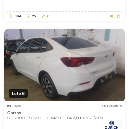
364
25
0
Habilite-se para efetuar lances ou
propostas
Lote 6
COD.
38737
SEM LICITANTES
Carros
CHEVROLET / ONIX PLUS 10MT LT 1 GNV_FLEX 2023/2023