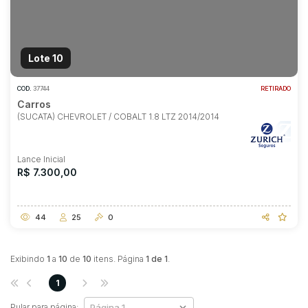
Lote 10
COD.
37744
RETIRADO
Carros
(SUCATA) CHEVROLET / COBALT 1.8 LTZ 2014/2014
Lance Inicial
R$ 7.300,00
44
25
0
Exibindo
1
a
10
de
10
itens. Página
1 de 1
.
1
Pular para página: