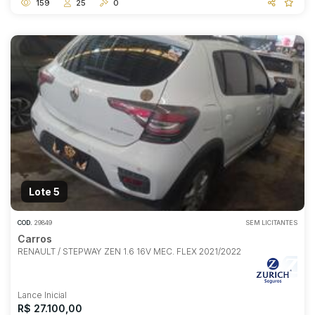
159
25
0
Lote 5
COD.
29849
SEM LICITANTES
Carros
RENAULT / STEPWAY ZEN 1.6 16V MEC. FLEX 2021/2022
Lance Inicial
R$ 27.100,00