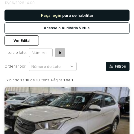
12/06/2026 14:00
Faça login
para se habilitar
Pesquisar
Acesse o Auditório Virtual
Ver Edital
Ir para o lote:
Ir
Ordenar por:
Filtros
Exibindo
1
a
10
de
10
itens. Página
1 de 1
.