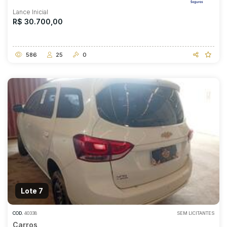
Lance Inicial
R$ 30.700,00
586
25
0
Lote 7
COD.
40338
SEM LICITANTES
Carros