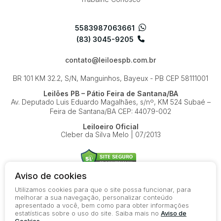
5583987063661
(83) 3045-9205
contato@leiloespb.com.br
BR 101 KM 32.2, S/N, Manguinhos, Bayeux - PB
CEP 58111001
Leilões PB – Pátio Feira de Santana/BA
Av. Deputado Luis Eduardo Magalhães, s/nº, KM 524
Subaé –
Feira de Santana/BA
CEP: 44079-002
Leiloeiro Oficial
Cleber da Silva Melo | 07/2013
Aviso de cookies
Utilizamos cookies para que o site possa funcionar, para
© 2026-present - Todos os direitos reservados
melhorar a sua navegação, personalizar conteúdo
apresentado a você, bem como para obter informações
Política de Privacidade
estatísticas sobre o uso do site. Saiba mais no
Aviso de
Aviso de Cookies