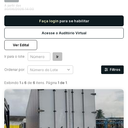
A partir das
30/06/2026 14:00
Pesquisar
Faça login
para se habilitar
Acesse o Auditório Virtual
Ver Edital
Ir para o lote:
Ir
Ordenar por:
Filtros
Exibindo
1
a
6
de
6
itens. Página
1 de 1
.