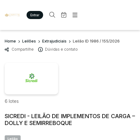
Entrar
Criar conta
Entrar
Site
Busca por palavra-chave
Home
Leilões
Extrajudiciais
Leilão ID 1986 / 155/2026
Agenda
Home
Compartilhe
Dúvidas e contato
Quem Somos
Quem Somos
Categoria
Subcategoria
Eventos
Contato
Fale Conosco
Busca por categoria
Estados
Cidade
Imóveis
Terreno/Lote
Veículos
6 lotes
Bairro
Comitente
Carros
Motos
SICREDI - LEILÃO DE IMPLEMENTOS DE CARGA –
Judiciais
Extrajudiciais
DOLLY E SEMIRREBOQUE
Pesados
Faixa de valor
Utilitário
R$
R$
até
Leilão