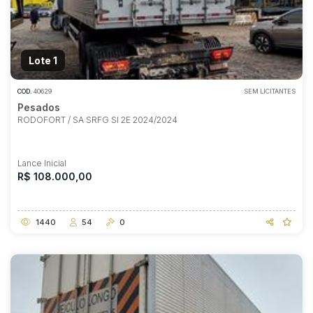
Lote 1
COD.
40629
SEM LICITANTES
Pesados
RODOFORT / SA SRFG SI 2E 2024/2024
Lance Inicial
R$ 108.000,00
1440
54
0