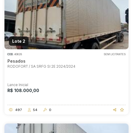
Lote 2
COD.
40628
SEM LICITANTES
Pesados
RODOFORT / SA SRFG SI 2E 2024/2024
Lance Inicial
R$ 108.000,00
497
54
0