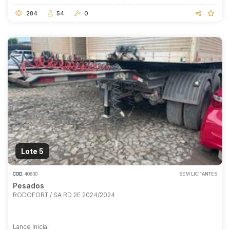
284
54
0
Lote 5
COD.
40630
SEM LICITANTES
Pesados
RODOFORT / SA RD 2E 2024/2024
Lance Inicial