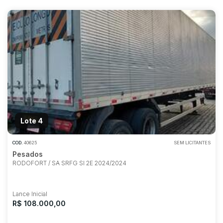
Habilite-se para efetuar lances ou
propostas
Lote 4
COD.
40625
SEM LICITANTES
Pesados
RODOFORT / SA SRFG SI 2E 2024/2024
Lance Inicial
R$ 108.000,00