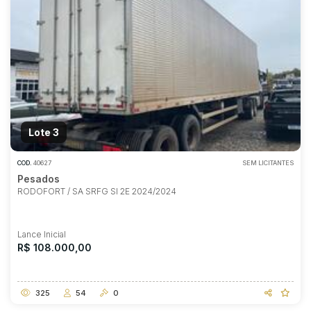
Lote 3
COD.
40627
SEM LICITANTES
Pesados
RODOFORT / SA SRFG SI 2E 2024/2024
Lance Inicial
R$ 108.000,00
325
54
0