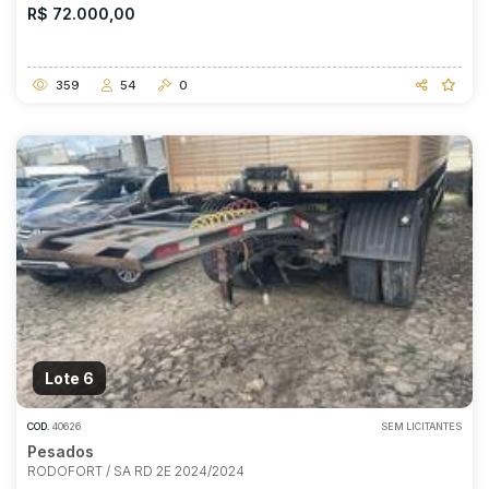
R$ 72.000,00
359
54
0
Lote 6
COD.
40626
SEM LICITANTES
Pesados
RODOFORT / SA RD 2E 2024/2024