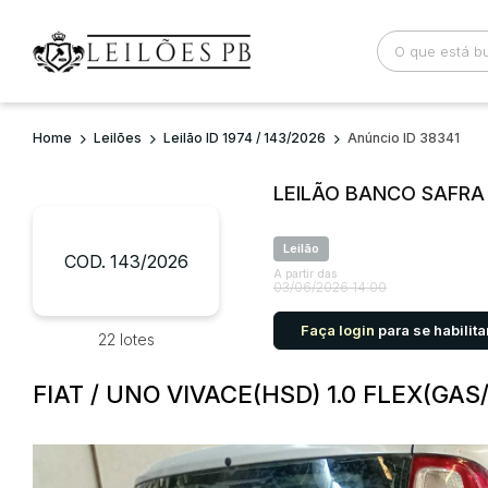
Home
Leilões
Leilão ID 1974 / 143/2026
Anúncio ID 38341
Busca por palavra-chave
Categoria
LEILÃO BANCO SAFRA
Bairro
Comitente
Leilão
COD. 143/2026
A partir das
03/06/2026 14:00
Faça login
para se habilita
22 lotes
FIAT / UNO VIVACE(HSD) 1.0 FLEX(GAS/