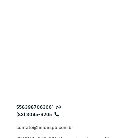
5583987063661
(83) 3045-9205
contato@leiloespb.com.br