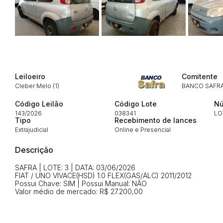
Envie sua Proposta
Leiloeiro
Comitente
Cleber Melo (1)
BANCO SAFR
Código Leilão
Código Lote
Nú
143/2026
038341
LO
Tipo
Recebimento de lances
Extrajudicial
Online e Presencial
Descrição
SAFRA | LOTE: 3 | DATA: 03/06/2026
FIAT / UNO VIVACE(HSD) 1.0 FLEX(GAS/ALC) 2011/2012
Possui Chave: SIM | Possui Manual: NÃO
Valor médio de mercado: R$ 27.200,00