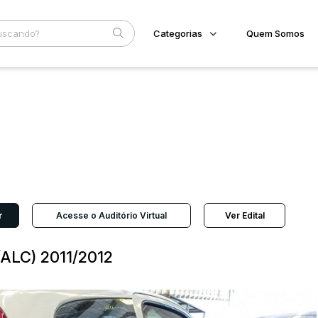
Categorias
Quem Somos
Imóveis
Home
Subcategoria
Esta
Terreno/Lote
Eventos
Veículos
Fale Conosco
Carros
Motos
Faixa
Pesados
Judiciais
Extrajudiciais
Utilitário
R$
r
Acesse o Auditório Virtual
Ver Edital
ALC) 2011/2012