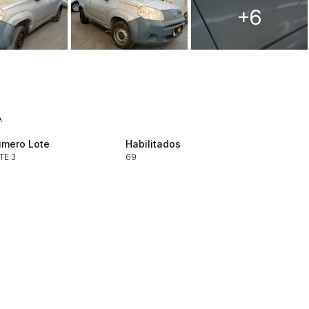
+6
Histórico de Propostas
(Art. 895,
Data
Usuário
A
Clique aqui para fazer login
14/04/2025 18:43:11
TIAGOFELIPE
mero Lote
Habilitados
TE 3
14/04/2025 18:43:11
69
TIAGOFELIPE
14/04/2025 18:43:11
TIAGOFELIPE