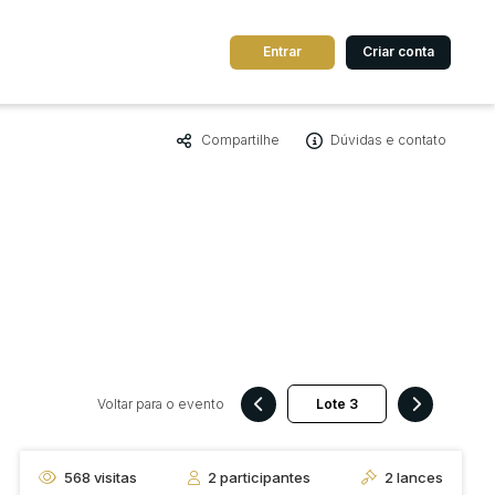
Entrar
Criar conta
Compartilhe
Dúvidas e contato
dos
Cidade
 de valor
até
R$
Pesquisar
Voltar para o evento
568
visitas
2
participantes
2
lances