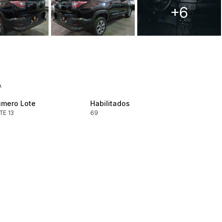
+6
Histórico de Propostas
(Art. 895,
Data
Usuário
A
Clique aqui para fazer login
14/04/2025 18:43:11
TIAGOFELIPE
mero Lote
Habilitados
14/04/2025 18:43:11
TIAGOFELIPE
TE 13
69
14/04/2025 18:43:11
TIAGOFELIPE