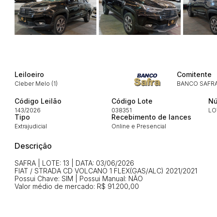
Envie sua Proposta
Leiloeiro
Comitente
Cleber Melo (1)
BANCO SAFR
Código Leilão
Código Lote
Nú
143/2026
038351
LO
Tipo
Recebimento de lances
Extrajudicial
Online e Presencial
Descrição
SAFRA | LOTE: 13 | DATA: 03/06/2026
FIAT / STRADA CD VOLCANO 1 FLEX(GAS/ALC) 2021/2021
Possui Chave: SIM | Possui Manual: NÃO
Valor médio de mercado: R$ 91.200,00