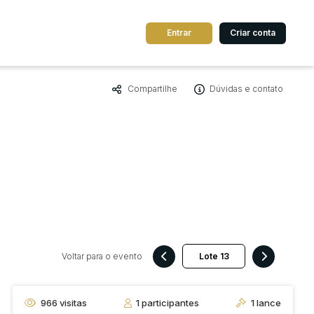
Entrar
Criar conta
Compartilhe
Dúvidas e contato
dos
Cidade
 de valor
até
R$
Pesquisar
Voltar para o evento
966
visitas
1
participantes
1
lance