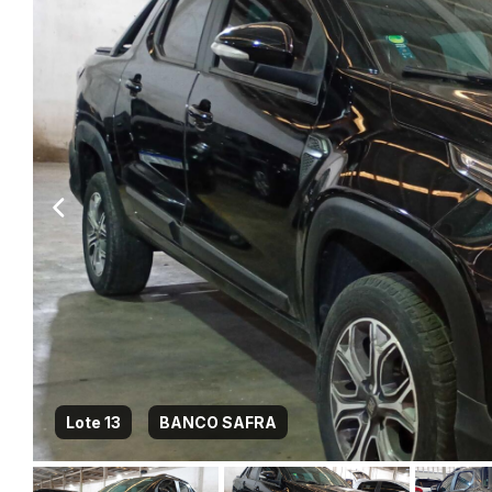
Habilite-se para efetu
Lote 13
BANCO SAFRA