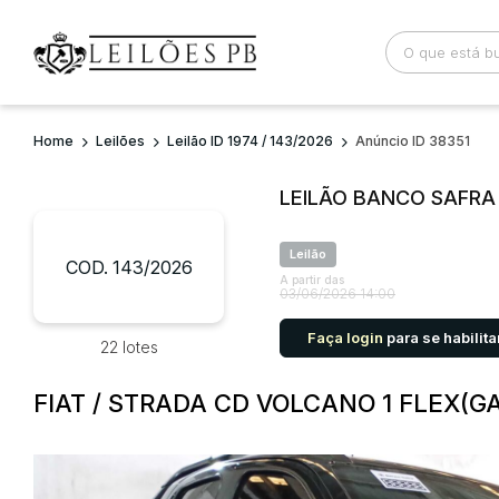
Home
Leilões
Leilão ID 1974 / 143/2026
Anúncio ID 38351
Busca por palavra-chave
Categoria
LEILÃO BANCO SAFRA
Bairro
Comitente
Leilão
COD. 143/2026
A partir das
03/06/2026 14:00
Faça login
para se habilita
22 lotes
FIAT / STRADA CD VOLCANO 1 FLEX(GA