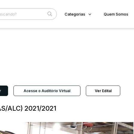
Categorias
Quem Somos
Imóveis
Home
Subcategoria
Esta
Terreno/Lote
Eventos
Veículos
Fale Conosco
Carros
Motos
Faixa
Pesados
Judiciais
Extrajudiciais
Utilitário
R$
r
Acesse o Auditório Virtual
Ver Edital
S/ALC) 2021/2021