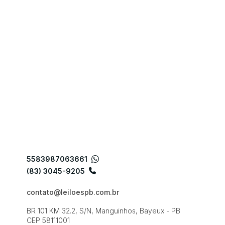
5583987063661
(83) 3045-9205
contato@leiloespb.com.br
BR 101 KM 32.2, S/N, Manguinhos, Bayeux - PB
CEP 58111001