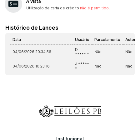
À vista
Utilização de carta de crédito
não é permitido
.
Histórico de Lances
Data
Usuário
Parcelamento
Automá
D
04/06/2026 20:34:56
Não
Não
***** *
J *****
04/06/2026 10:23:16
Não
Não
*
Institucional