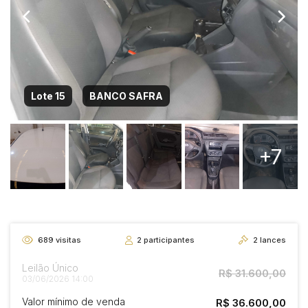
Lote 15
BANCO SAFRA
+7
689
visitas
2
participantes
2
lances
Leilão Único
R$ 31.600,00
03/06/2026 14:00
Valor mínimo de venda
R$ 36.600,00