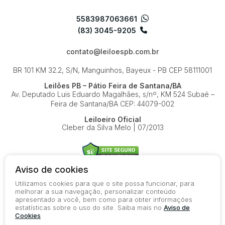
5583987063661
(83) 3045-9205
contato@leiloespb.com.br
BR 101 KM 32.2, S/N, Manguinhos, Bayeux - PB
CEP 58111001
Leilões PB – Pátio Feira de Santana/BA
Av. Deputado Luis Eduardo Magalhães, s/nº, KM 524
Subaé –
Feira de Santana/BA
CEP: 44079-002
Leiloeiro Oficial
Cleber da Silva Melo | 07/2013
Aviso de cookies
Utilizamos cookies para que o site possa funcionar, para
© 2026-present - Todos os direitos reservados
melhorar a sua navegação, personalizar conteúdo
apresentado a você, bem como para obter informações
Política de Privacidade
estatísticas sobre o uso do site. Saiba mais no
Aviso de
Aviso de Cookies
Cookies