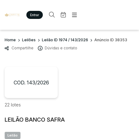
Entrar
Criar conta
Entrar
Site
Busca por palavra-chave
Home
Leilões
Leilão ID 1974 / 143/2026
Anúncio ID 38353
Agenda
Home
Compartilhe
Dúvidas e contato
Quem Somos
Quem Somos
Categoria
Subcategoria
Eventos
Contato
Fale Conosco
Busca por categoria
Estados
Cidade
COD. 143/2026
Imóveis
Terreno/Lote
Veículos
Bairro
Comitente
22 lotes
Carros
Motos
LEILÃO BANCO SAFRA
Judiciais
Extrajudiciais
Pesados
Faixa de valor
Utilitário
Leilão
R$
R$
até