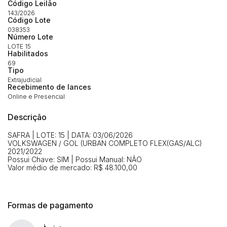
Código Leilão
Envie sua Proposta
143/2026
(Art. 895, CPC)
Código Lote
Data
Usuário
Valor
038353
14/04/2025 18:43:11
TIAGOFELIPE
R$ 1,00
Número Lote
LOTE 15
Clique aqui para fazer login
14/04/2025 18:43:11
TIAGOFELIPE
R$ 1,00
Habilitados
69
14/04/2025 18:43:11
TIAGOFELIPE
R$ 1,00
Tipo
Extrajudicial
Recebimento de lances
Online e Presencial
Descrição
SAFRA | LOTE: 15 | DATA: 03/06/2026
VOLKSWAGEN / GOL (URBAN COMPLETO FLEX(GAS/ALC)
2021/2022
Possui Chave: SIM | Possui Manual: NÃO
Valor médio de mercado: R$ 48.100,00
Formas de pagamento