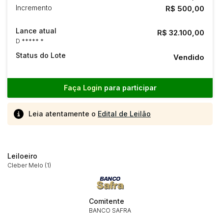
Incremento
R$ 500,00
Lance atual
R$ 32.100,00
D ***** *
Status do Lote
Vendido
Faça Login
para participar
Leia atentamente o
Edital de Leilão
Leiloeiro
Cleber Melo (1)
Comitente
Habilite-se para efetuar lances ou
BANCO SAFRA
Histórico de Propostas
propostas