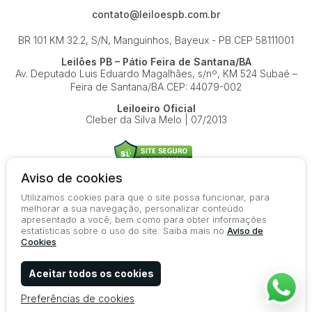
contato@leiloespb.com.br
BR 101 KM 32.2, S/N, Manguinhos, Bayeux - PB
CEP 58111001
Leilões PB – Pátio Feira de Santana/BA
Av. Deputado Luis Eduardo Magalhães, s/nº, KM 524
Subaé –
Feira de Santana/BA
CEP: 44079-002
Leiloeiro Oficial
Cleber da Silva Melo | 07/2013
Aviso de cookies
Utilizamos cookies para que o site possa funcionar, para
© 2026-present - Todos os direitos reservados
melhorar a sua navegação, personalizar conteúdo
apresentado a você, bem como para obter informações
Política de Privacidade
estatísticas sobre o uso do site. Saiba mais no
Aviso de
Aviso de Cookies
Cookies
Termos de Uso
Aceitar todos os cookies
Preferências de cookies