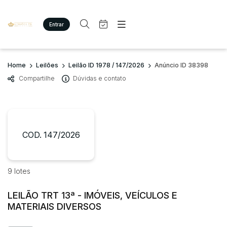
Entrar
Criar conta
Entrar
Site
Busca por palavra-chave
Home
Leilões
Leilão ID 1978 / 147/2026
Anúncio ID 38398
Agenda
Home
Compartilhe
Dúvidas e contato
Quem Somos
Quem Somos
Categoria
Subcategoria
Eventos
Contato
Fale Conosco
Busca por categoria
Estados
Cidade
COD. 147/2026
Diversos
Bens diversos
Imóveis
Bairro
Comitente
9 lotes
Apartamento/Casa
Terreno/Lote
LEILÃO TRT 13ª - IMÓVEIS, VEÍCULOS E
Judiciais
Extrajudiciais
MATERIAIS DIVERSOS
Faixa de valor
R$
R$
até