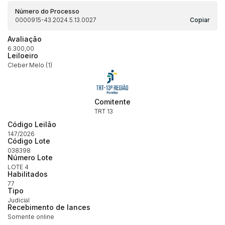
Número do Processo
0000915-43.2024.5.13.0027
Copiar
Avaliação
6.300,00
Leiloeiro
Cleber Melo (1)
Habilite-se para efetuar lances ou
Histórico de Propostas
propostas
Envie sua Proposta
Comitente
(Art. 895, CPC)
Data
Usuário
Valor
TRT 13
Código Leilão
14/04/2025 18:43:11
TIAGOFELIPE
R$ 1,00
147/2026
Clique aqui para fazer login
Código Lote
14/04/2025 18:43:11
TIAGOFELIPE
R$ 1,00
038398
Número Lote
14/04/2025 18:43:11
TIAGOFELIPE
R$ 1,00
LOTE 4
Habilitados
77
Tipo
Judicial
Recebimento de lances
Somente online