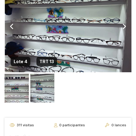
Lote 4
TRT 13
311
visitas
0
participantes
0
lances