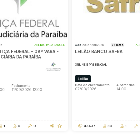
26
ABERTO PARA LANCES
COD.
2032 / 201/2026
22 lotes
AB
TIÇA FEDERAL - 08ª VARA -
LEILÃO BANCO SAFRA
CIÁRIA DA PARAÍBA
ONLINE E PRESENCIAL
Leilão
Data do encerramento
A partir das
Fechamento
07/08/2026
14:00
:00
11/09/2026 12:00
Data do encerramento
A partir das
Fechamento
07/08/2026
14:00
:00
11/09/2026 12:00
1
0
0
43437
80
1