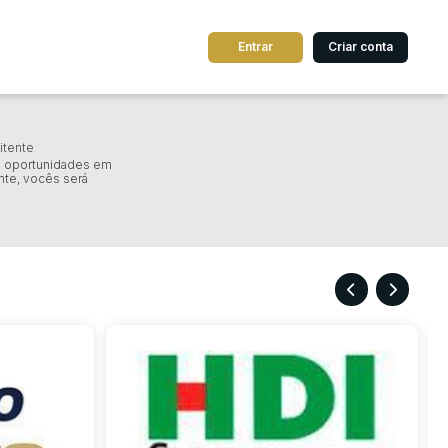
Entrar
Criar conta
dos
Cidade
itente
 oportunidades em
nte, vocês será
 de valor
até
R$
Pesquisar