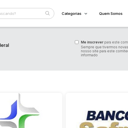
Categorias
Quem Somos
Imóveis
Home
Subcategoria
Esta
Terreno/Lote
Me inscrever
para este com
deral
Eventos
Sempre que tivermos novas
Veículos
nosso site para este comite
Fale Conosco
Carros
informado
Motos
Faixa
Pesados
Judiciais
Extrajudiciais
Utilitário
R$