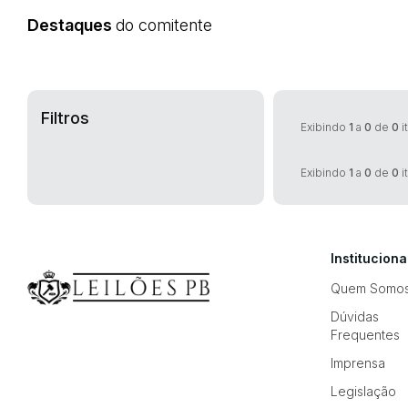
Destaques
do comitente
Filtros
Exibindo
1
a
0
de
0
i
Exibindo
1
a
0
de
0
i
Instituciona
Quem Somo
Dúvidas
Frequentes
Imprensa
Legislação