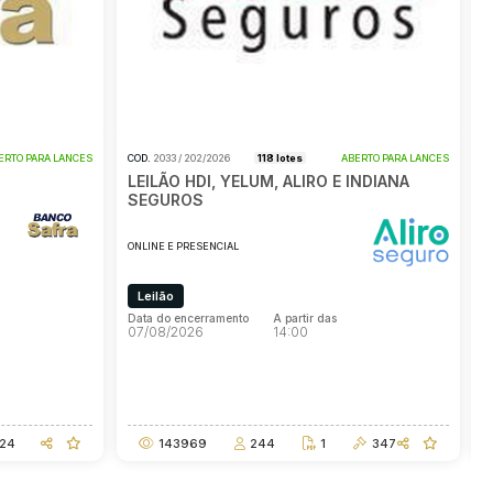
ERTO PARA LANCES
COD.
2033 / 202/2026
118 lotes
ABERTO PARA LANCES
C
LEILÃO HDI, YELUM, ALIRO E INDIANA
SEGUROS
O
ONLINE E PRESENCIAL
Leilão
D
0
Data do encerramento
A partir das
07/08/2026
14:00
D
0
Data do encerramento
A partir das
07/08/2026
14:00
24
143969
244
1
347