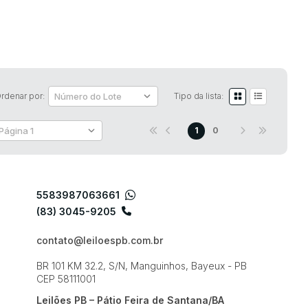
rdenar por:
Tipo da lista:
1
0
5583987063661
(83) 3045-9205
contato@leiloespb.com.br
BR 101 KM 32.2, S/N, Manguinhos, Bayeux - PB
CEP 58111001
Leilões PB – Pátio Feira de Santana/BA