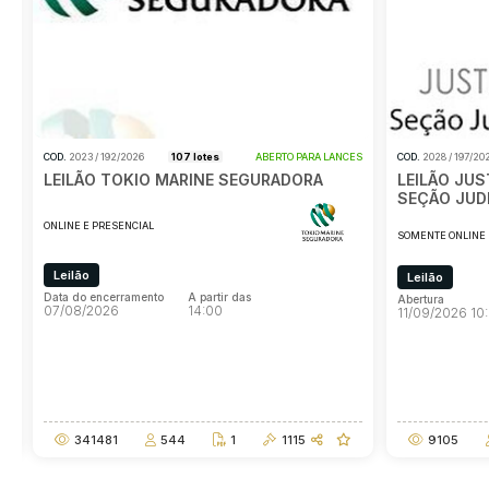
ES
COD.
2023 / 192/2026
107 lotes
ABERTO PARA LANCES
COD.
2028 / 197/20
LEILÃO TOKIO MARINE SEGURADORA
LEILÃO JUS
SEÇÃO JUDI
ONLINE E PRESENCIAL
SOMENTE ONLINE
Leilão
Leilão
Data do encerramento
A partir das
Abertura
07/08/2026
14:00
11/09/2026 10
Data do encerramento
A partir das
Abertura
07/08/2026
14:00
11/09/2026 10
341481
544
1
1115
9105