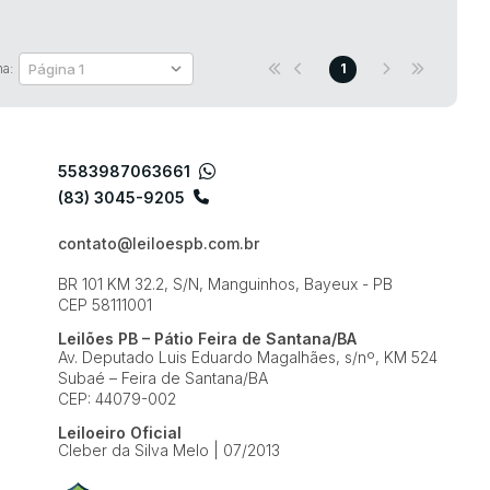
na:
1
5583987063661
(83) 3045-9205
contato@leiloespb.com.br
BR 101 KM 32.2, S/N, Manguinhos, Bayeux - PB
CEP 58111001
Leilões PB – Pátio Feira de Santana/BA
Av. Deputado Luis Eduardo Magalhães, s/nº, KM 524
Subaé – Feira de Santana/BA
CEP: 44079-002
Leiloeiro Oficial
Cleber da Silva Melo | 07/2013