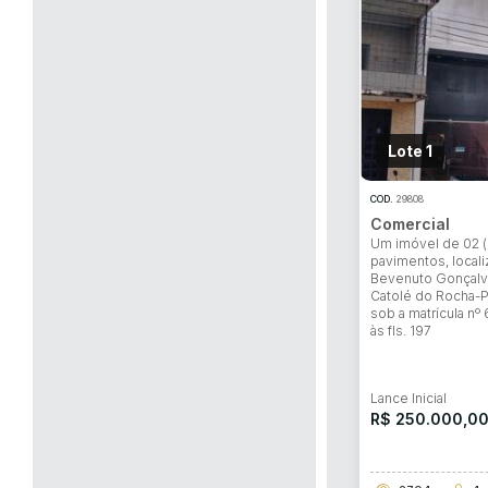
Habilite-se para efetu
Lote 1
COD.
29808
Comercial
Um imóvel de 02 (
pavimentos, locali
Bevenuto Gonçalve
Catolé do Rocha-P
sob a matrícula nº 
às fls. 197
Lance Inicial
R$ 250.000,0