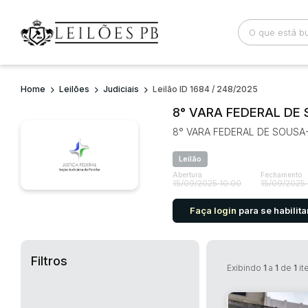
Home
Leilões
Judiciais
Leilão ID 1684 / 248/2025
Busca por palavra-chave
Categoria
8° VARA FEDERAL DE
8° VARA FEDERAL DE SOUSA
Bairro
Comitente
Leilão
Abertura
Fechamento
15/09/2025 10:00
15/09/2025 
Faça login
para se habilita
Filtros
Exibindo
1
a
1
de
1
it