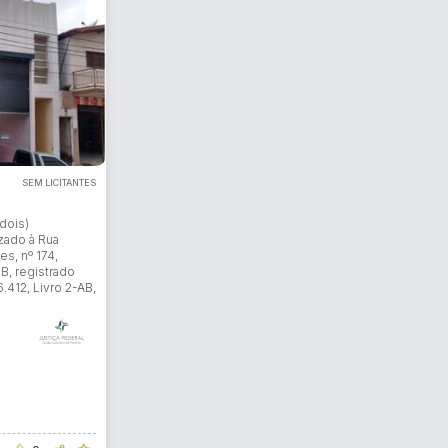
ar lances ou propostas
SEM LICITANTES
dois)
zado à Rua
s, nº 174,
B, registrado
6.412, Livro 2-AB,
0