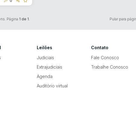
0
ens. Página
1 de 1
.
Pular para pági
l
Leilões
Contato
s
Judiciais
Fale Conosco
Extrajudiciais
Trabalhe Conosco
Agenda
Auditório virtual