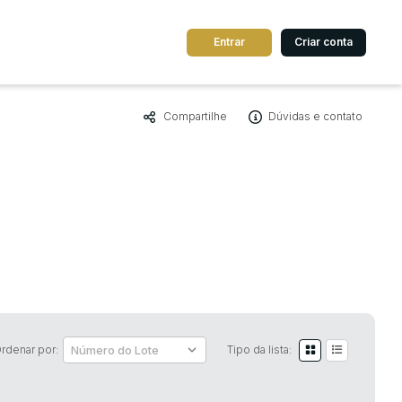
Entrar
Criar conta
Compartilhe
Dúvidas e contato
dos
Cidade
 de valor
até
R$
Pesquisar
rdenar por:
Tipo da lista: