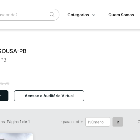
Categorias
Quem Somos
Imóveis
Home
Subcategoria
Esta
Terreno/Lote
Eventos
 SOUSA-PB
Veículos
Fale Conosco
-PB
Carros
Motos
Faixa
Pesados
Judiciais
Extrajudiciais
Utilitário
R$
12:00
r
Acesse o Auditório Virtual
ens. Página
1 de 1
.
Ir para o lote:
O
Ir