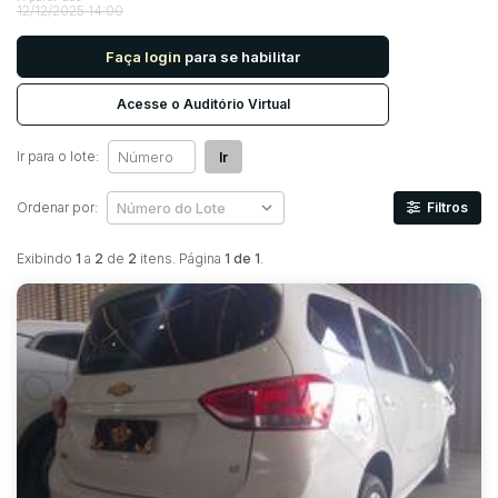
12/12/2025 14:00
Faça login
para se habilitar
Pesquisar
Acesse o Auditório Virtual
Ir para o lote:
Ir
Ordenar por:
Filtros
Exibindo
1
a
2
de
2
itens. Página
1 de 1
.