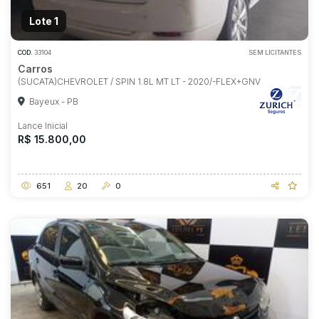
Lote 1
COD.
33104
SEM LICITANTES
Carros
(SUCATA)CHEVROLET / SPIN 1.8L MT LT - 2020/-FLEX+GNV
Bayeux - PB
Lance Inicial
R$ 15.800,00
651
20
0