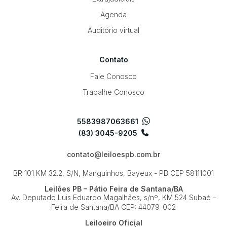
Agenda
Auditório virtual
Contato
Fale Conosco
Trabalhe Conosco
5583987063661
(83) 3045-9205
contato@leiloespb.com.br
BR 101 KM 32.2, S/N, Manguinhos, Bayeux - PB
CEP 58111001
Leilões PB – Pátio Feira de Santana/BA
Av. Deputado Luis Eduardo Magalhães, s/nº, KM 524
Subaé –
Feira de Santana/BA
CEP: 44079-002
Leiloeiro Oficial