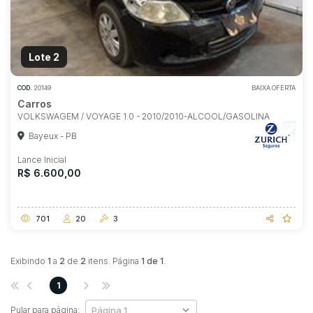
Lote 2
Habilite-se para efetuar lances ou
propostas
COD.
20149
BAIXA OFERTA
Carros
VOLKSWAGEM / VOYAGE 1.0 - 2010/2010-ALCOOL/GASOLINA
Bayeux - PB
Lance Inicial
R$ 6.600,00
701
20
3
Exibindo
1
a
2
de
2
itens. Página
1 de 1
.
1
Pular para página: