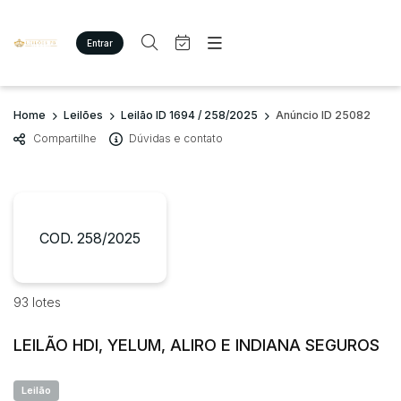
Entrar
Criar conta
Entrar
Site
Busca por palavra-chave
Home
Leilões
Leilão ID 1694 / 258/2025
Anúncio ID 25082
Agenda
Home
Compartilhe
Dúvidas e contato
Quem Somos
Quem Somos
Categoria
Subcategoria
Eventos
Contato
Fale Conosco
Busca por categoria
Estados
Cidade
COD. 258/2025
Imóveis
Terreno/Lote
Veículos
Bairro
Comitente
93 lotes
Carros
Motos
LEILÃO HDI, YELUM, ALIRO E INDIANA SEGUROS
Judiciais
Extrajudiciais
Pesados
Faixa de valor
Utilitário
Leilão
R$
R$
até