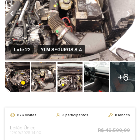
Lote 22
YLM SEGUROS S.A
+6
876
visitas
3
participantes
8
lances
Leilão Único
R$ 48.500,00
12/09/2025 14:00