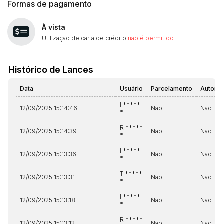
Formas de pagamento
À vista
Utilização de carta de crédito
não é permitido
.
Histórico de Lances
Data
Usuário
Parcelamento
Automá
I *****
12/09/2025 15:14:46
Não
Não
*
R *****
12/09/2025 15:14:39
Não
Não
*
I *****
12/09/2025 15:13:36
Não
Não
*
T *****
12/09/2025 15:13:31
Não
Não
*
I *****
12/09/2025 15:13:18
Não
Não
*
R *****
12/09/2025 15:13:12
Não
Não