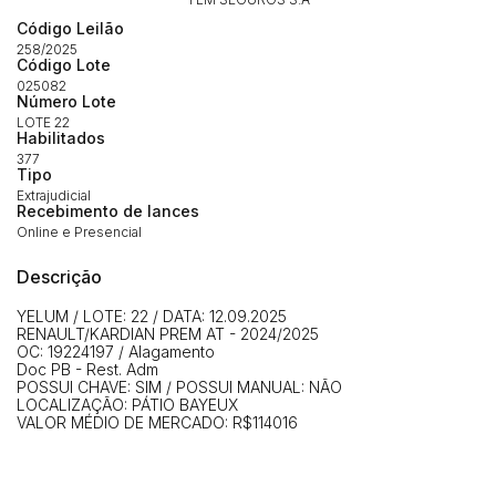
Código Leilão
258/2025
Código Lote
025082
Número Lote
LOTE 22
Habilitados
377
Habilite-se para efetuar lances ou
Tipo
Histórico de Propostas
propostas
Envie sua Proposta
Extrajudicial
Recebimento de lances
(Art. 895, CPC)
Data
Usuário
Valor
Online e Presencial
14/04/2025 18:43:11
TIAGOFELIPE
R$ 1,00
Descrição
Clique aqui para fazer login
14/04/2025 18:43:11
TIAGOFELIPE
R$ 1,00
YELUM / LOTE: 22 / DATA: 12.09.2025
14/04/2025 18:43:11
TIAGOFELIPE
R$ 1,00
RENAULT/KARDIAN PREM AT - 2024/2025
OC: 19224197 / Alagamento
Doc PB - Rest. Adm
POSSUI CHAVE: SIM / POSSUI MANUAL: NÃO
LOCALIZAÇÃO: PÁTIO BAYEUX
VALOR MÉDIO DE MERCADO: R$114016