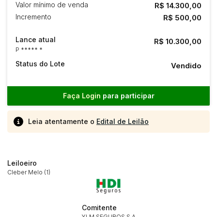
Valor mínimo de venda
R$ 14.300,00
Incremento
R$ 500,00
Lance atual
R$ 10.300,00
P ***** *
Status do Lote
Vendido
Faça Login
para participar
Leia atentamente o
Edital de Leilão
Leiloeiro
Cleber Melo (1)
Comitente
Habilite-se para efetuar lances ou
Histórico de Propostas
YLM SEGUROS S.A