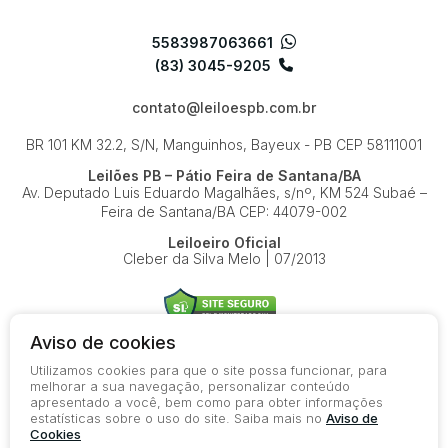
5583987063661
(83) 3045-9205
contato@leiloespb.com.br
BR 101 KM 32.2, S/N, Manguinhos, Bayeux - PB
CEP 58111001
Leilões PB – Pátio Feira de Santana/BA
Av. Deputado Luis Eduardo Magalhães, s/nº, KM 524
Subaé –
Feira de Santana/BA
CEP: 44079-002
Leiloeiro Oficial
Cleber da Silva Melo | 07/2013
Aviso de cookies
Utilizamos cookies para que o site possa funcionar, para
© 2026-present - Todos os direitos reservados
melhorar a sua navegação, personalizar conteúdo
apresentado a você, bem como para obter informações
Política de Privacidade
estatísticas sobre o uso do site. Saiba mais no
Aviso de
Aviso de Cookies
Cookies