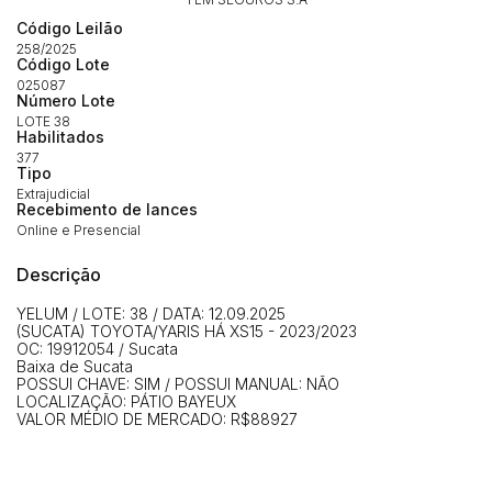
propostas
Envie sua Proposta
Código Leilão
(Art. 895, CPC)
Data
Usuário
Valor
258/2025
Código Lote
14/04/2025 18:43:11
TIAGOFELIPE
R$ 1,00
025087
Número Lote
Clique aqui para fazer login
14/04/2025 18:43:11
TIAGOFELIPE
R$ 1,00
LOTE 38
Habilitados
14/04/2025 18:43:11
TIAGOFELIPE
R$ 1,00
377
Tipo
Extrajudicial
Recebimento de lances
Online e Presencial
Descrição
YELUM / LOTE: 38 / DATA: 12.09.2025
(SUCATA) TOYOTA/YARIS HÁ XS15 - 2023/2023
OC: 19912054 / Sucata
Baixa de Sucata
POSSUI CHAVE: SIM / POSSUI MANUAL: NÃO
LOCALIZAÇÃO: PÁTIO BAYEUX
VALOR MÉDIO DE MERCADO: R$88927