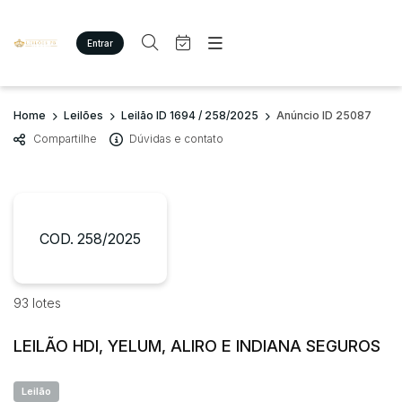
Entrar
Criar conta
Entrar
Site
Busca por palavra-chave
Home
Leilões
Leilão ID 1694 / 258/2025
Anúncio ID 25087
Agenda
Home
Compartilhe
Dúvidas e contato
Quem Somos
Quem Somos
Categoria
Subcategoria
Eventos
Contato
Fale Conosco
Busca por categoria
Estados
Cidade
COD. 258/2025
Imóveis
Terreno/Lote
Veículos
Bairro
Comitente
93 lotes
Carros
Motos
LEILÃO HDI, YELUM, ALIRO E INDIANA SEGUROS
Judiciais
Extrajudiciais
Pesados
Faixa de valor
Utilitário
Leilão
R$
R$
até