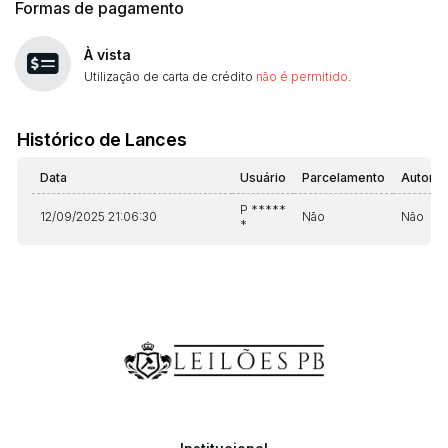
Formas de pagamento
À vista
Utilização de carta de crédito
não é permitido
.
Histórico de Lances
Data
Usuário
Parcelamento
Automá
P *****
12/09/2025 21:06:30
Não
Não
*