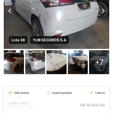
Lote 38
YLM SEGUROS S.A
+7
258
visitas
1
participantes
1
lance
Leilão Único
R$ 10.300,00
12/09/2025 14:00