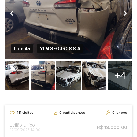
Lote 45
YLM SEGUROS S.A
+4
111
visitas
0
participantes
0
lances
Leilão Único
R$ 18.000,00
12/09/2025 14:00