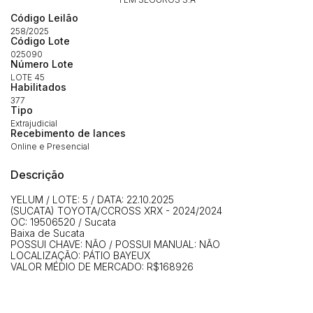
Envie sua Proposta
Código Leilão
(Art. 895, CPC)
Data
Usuário
Valor
258/2025
Código Lote
14/04/2025 18:43:11
TIAGOFELIPE
R$ 1,00
025090
Clique aqui para fazer login
Número Lote
14/04/2025 18:43:11
TIAGOFELIPE
R$ 1,00
LOTE 45
Habilitados
14/04/2025 18:43:11
TIAGOFELIPE
R$ 1,00
377
Tipo
Extrajudicial
Recebimento de lances
Online e Presencial
Descrição
YELUM / LOTE: 5 / DATA: 22.10.2025
(SUCATA) TOYOTA/CCROSS XRX - 2024/2024
OC: 19506520 / Sucata
Baixa de Sucata
POSSUI CHAVE: NÃO / POSSUI MANUAL: NÃO
LOCALIZAÇÃO: PÁTIO BAYEUX
VALOR MÉDIO DE MERCADO: R$168926