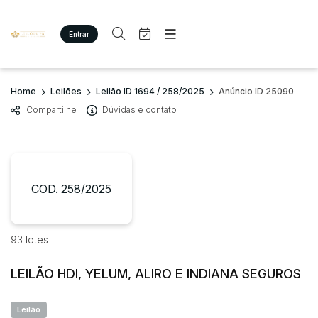
Entrar
Criar conta
Entrar
Site
Busca por palavra-chave
Home
Leilões
Leilão ID 1694 / 258/2025
Anúncio ID 25090
Agenda
Home
Compartilhe
Dúvidas e contato
Quem Somos
Quem Somos
Categoria
Subcategoria
Eventos
Contato
Fale Conosco
Busca por categoria
Estados
Cidade
COD. 258/2025
Imóveis
Terreno/Lote
Veículos
Bairro
Comitente
93 lotes
Carros
Motos
LEILÃO HDI, YELUM, ALIRO E INDIANA SEGUROS
Judiciais
Extrajudiciais
Pesados
Faixa de valor
Utilitário
Leilão
R$
R$
até