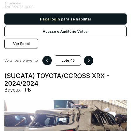
A partir das
12/09/2025 14:00
Pesquisar
Faça login
para se habilitar
Acesse o Auditório Virtual
Ver Edital
Voltar para o evento
(SUCATA) TOYOTA/CCROSS XRX -
2024/2024
Bayeux - PB