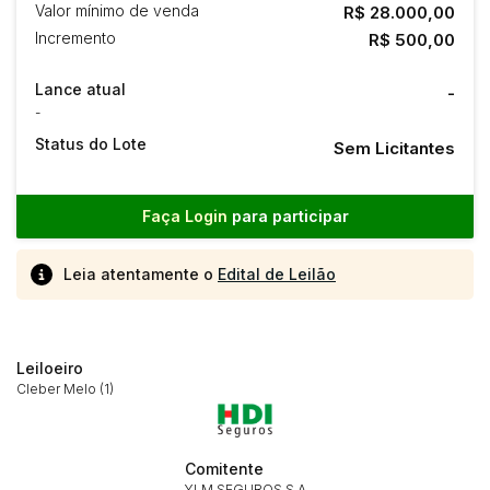
Valor mínimo de venda
R$ 28.000,00
Incremento
R$ 500,00
Lance atual
-
-
Status do Lote
Sem Licitantes
Faça Login
para participar
Leia atentamente o
Edital de Leilão
Leiloeiro
Cleber Melo (1)
Habilite-se para efetuar lances ou
Comitente
Histórico de Propostas
propostas
YLM SEGUROS S.A