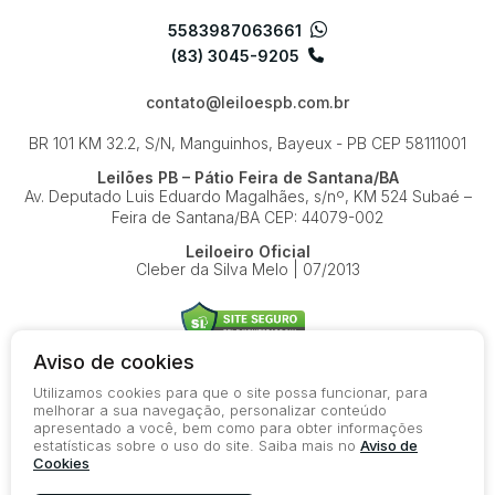
5583987063661
(83) 3045-9205
contato@leiloespb.com.br
BR 101 KM 32.2, S/N, Manguinhos, Bayeux - PB
CEP 58111001
Leilões PB – Pátio Feira de Santana/BA
Av. Deputado Luis Eduardo Magalhães, s/nº, KM 524
Subaé –
Feira de Santana/BA
CEP: 44079-002
Leiloeiro Oficial
Cleber da Silva Melo | 07/2013
Aviso de cookies
Utilizamos cookies para que o site possa funcionar, para
© 2026-present - Todos os direitos reservados
melhorar a sua navegação, personalizar conteúdo
apresentado a você, bem como para obter informações
Política de Privacidade
estatísticas sobre o uso do site. Saiba mais no
Aviso de
Aviso de Cookies
Cookies
Termos de Uso