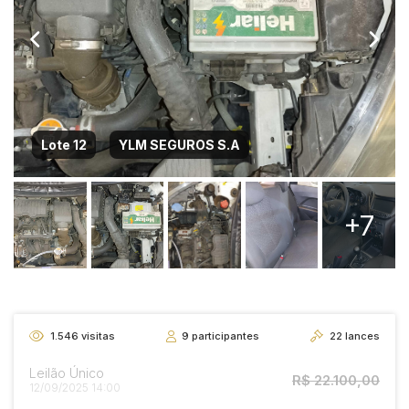
Lote 12
YLM SEGUROS S.A
+7
1.546
visitas
9
participantes
22
lances
Leilão Único
R$ 22.100,00
12/09/2025 14:00