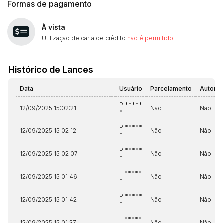
Formas de pagamento
Habilite-se para efetuar lances ou
Histórico de Propostas
propostas
Envie sua Proposta
À vista
(Art. 895, CPC)
Utilização de carta de crédito
não é permitido
.
Data
Usuário
Valor
14/04/2025 18:43:11
TIAGOFELIPE
R$ 1,00
Clique aqui para fazer login
Histórico de Lances
14/04/2025 18:43:11
TIAGOFELIPE
R$ 1,00
14/04/2025 18:43:11
TIAGOFELIPE
R$ 1,00
Data
Usuário
Parcelamento
Automá
P *****
12/09/2025 15:02:21
Não
Não
*
P *****
12/09/2025 15:02:12
Não
Não
*
P *****
12/09/2025 15:02:07
Não
Não
*
L *****
12/09/2025 15:01:46
Não
Não
*
P *****
12/09/2025 15:01:42
Não
Não
*
L *****
12/09/2025 15:01:37
Não
Não