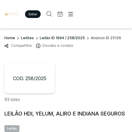
Entrar
Criar conta
Entrar
Site
Busca por palavra-chave
Home
Leilões
Leilão ID 1694 / 258/2025
Anúncio ID 25126
Agenda
Home
Compartilhe
Dúvidas e contato
Quem Somos
Quem Somos
Categoria
Subcategoria
Eventos
Contato
Fale Conosco
Busca por categoria
Estados
Cidade
COD. 258/2025
Imóveis
Terreno/Lote
Veículos
Bairro
Comitente
93 lotes
Carros
Motos
LEILÃO HDI, YELUM, ALIRO E INDIANA SEGUROS
Judiciais
Extrajudiciais
Utilitário
Faixa de valor
Leilão
R$
R$
até