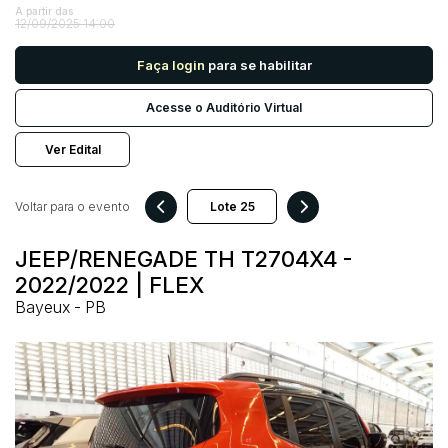
A partir das
12/09/2025 14:00
Pesquisar
Faça login
para se habilitar
Acesse o Auditório Virtual
Ver Edital
Voltar para o evento
JEEP/RENEGADE TH T2704X4 -
2022/2022 | FLEX
Bayeux - PB