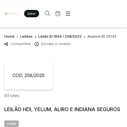
Entrar
Criar conta
Entrar
Site
Busca por palavra-chave
Home
Leilões
Leilão ID 1694 / 258/2025
Anúncio ID 25135
Agenda
Home
Compartilhe
Dúvidas e contato
Quem Somos
Quem Somos
Categoria
Subcategoria
Eventos
Contato
Fale Conosco
Busca por categoria
Estados
Cidade
COD. 258/2025
Imóveis
Terreno/Lote
Veículos
Bairro
Comitente
93 lotes
Carros
Motos
LEILÃO HDI, YELUM, ALIRO E INDIANA SEGUROS
Judiciais
Extrajudiciais
Pesados
Faixa de valor
Utilitário
Leilão
R$
R$
até