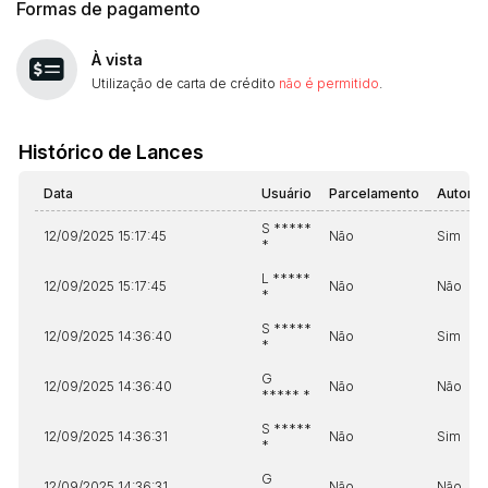
Formas de pagamento
À vista
Utilização de carta de crédito
não é permitido
.
Histórico de Lances
Data
Usuário
Parcelamento
Automá
S *****
12/09/2025 15:17:45
Não
Sim
*
L *****
12/09/2025 15:17:45
Não
Não
*
S *****
12/09/2025 14:36:40
Não
Sim
*
G
12/09/2025 14:36:40
Não
Não
***** *
S *****
12/09/2025 14:36:31
Não
Sim
*
G
12/09/2025 14:36:31
Não
Não