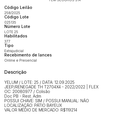
Código Leilão
258/2025
Código Lote
025135
Número Lote
LOTE 25
Habilitados
377
Tipo
Extrajudicial
Recebimento de lances
Habilite-se para efetuar lances ou
Histórico de Propostas
propostas
Online e Presencial
Envie sua Proposta
(Art. 895, CPC)
Descrição
Data
Usuário
Valor
14/04/2025 18:43:11
TIAGOFELIPE
R$ 1,00
YELUM / LOTE: 25 / DATA: 12.09.2025
JEEP/RENEGADE TH T2704X4 - 2022/2022 | FLEX
Clique aqui para fazer login
14/04/2025 18:43:11
TIAGOFELIPE
R$ 1,00
OC: 20080977 / Colisão
Doc PB - Rest. Adm
14/04/2025 18:43:11
TIAGOFELIPE
R$ 1,00
POSSUI CHAVE: SIM / POSSUI MANUAL: NÃO
LOCALIZAÇÃO: PÁTIO BAYEUX
VALOR MÉDIO DE MERCADO: R$119214