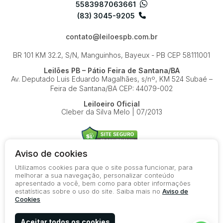
5583987063661
(83) 3045-9205
contato@leiloespb.com.br
BR 101 KM 32.2, S/N, Manguinhos, Bayeux - PB
CEP 58111001
Leilões PB – Pátio Feira de Santana/BA
Av. Deputado Luis Eduardo Magalhães, s/nº, KM 524
Subaé –
Feira de Santana/BA
CEP: 44079-002
Leiloeiro Oficial
Cleber da Silva Melo | 07/2013
Aviso de cookies
Utilizamos cookies para que o site possa funcionar, para
© 2026-present - Todos os direitos reservados
melhorar a sua navegação, personalizar conteúdo
apresentado a você, bem como para obter informações
Política de Privacidade
estatísticas sobre o uso do site. Saiba mais no
Aviso de
Aviso de Cookies
Cookies
Termos de Uso
Aceitar todos os cookies