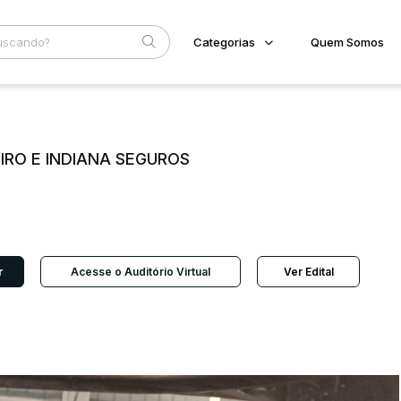
Categorias
Quem Somos
Imóveis
Home
Subcategoria
Esta
Terreno/Lote
Eventos
Veículos
LIRO E INDIANA SEGUROS
Fale Conosco
Carros
Motos
Faixa
Pesados
Judiciais
Extrajudiciais
Utilitário
R$
r
Acesse o Auditório Virtual
Ver Edital