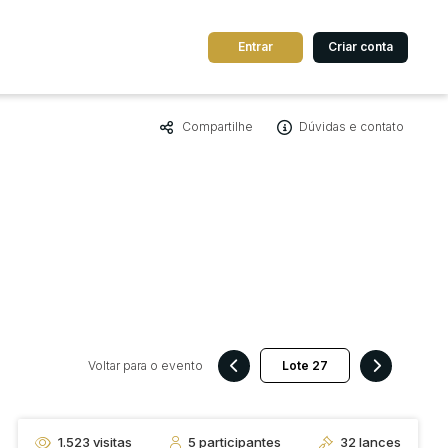
Entrar
Criar conta
Compartilhe
Dúvidas e contato
dos
Cidade
 de valor
até
R$
Pesquisar
Voltar para o evento
1.523
visitas
5
participantes
32
lances