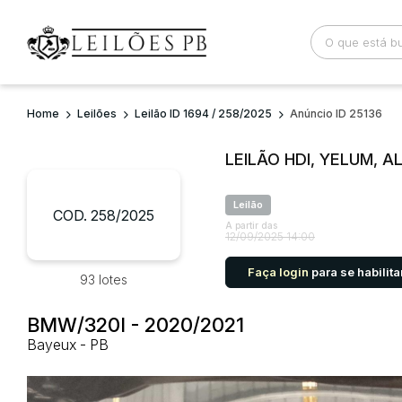
Home
Leilões
Leilão ID 1694 / 258/2025
Anúncio ID 25136
Busca por palavra-chave
Categoria
LEILÃO HDI, YELUM, A
Bairro
Comitente
Leilão
COD. 258/2025
A partir das
12/09/2025 14:00
Faça login
para se habilita
93 lotes
BMW/320I - 2020/2021
Bayeux - PB