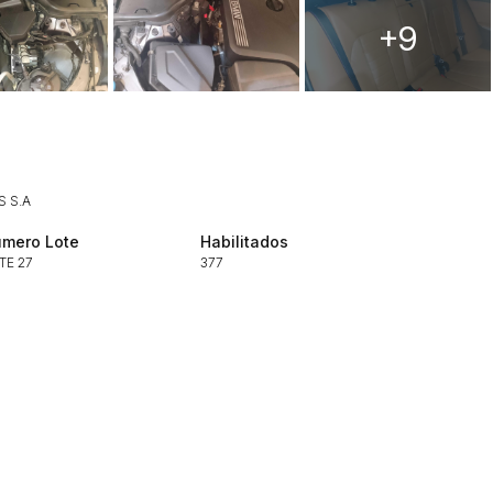
+9
 S.A
mero Lote
Habilitados
TE 27
377
ar lances ou propostas