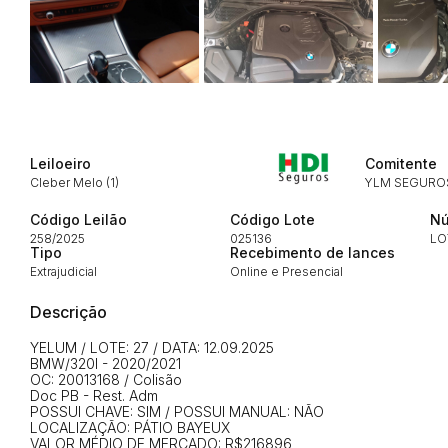
Leiloeiro
Comitente
Cleber Melo (1)
YLM SEGUROS
Código Leilão
Código Lote
Nú
258/2025
025136
LO
Tipo
Recebimento de lances
Extrajudicial
Online e Presencial
Descrição
YELUM / LOTE: 27 / DATA: 12.09.2025
BMW/320I - 2020/2021
OC: 20013168 / Colisão
Doc PB - Rest. Adm
POSSUI CHAVE: SIM / POSSUI MANUAL: NÃO
LOCALIZAÇÃO: PÁTIO BAYEUX
Habilite-se para efetu
VALOR MÉDIO DE MERCADO: R$216896