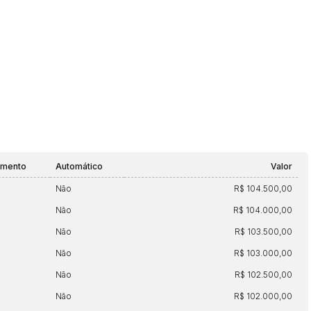
Histórico de Propostas
(Art. 895,
Data
Usuário
amento
Automático
Valor
Clique aqui para fazer login
14/04/2025 18:43:11
TIAGOFELIPE
Não
R$ 104.500,00
14/04/2025 18:43:11
TIAGOFELIPE
Não
R$ 104.000,00
14/04/2025 18:43:11
TIAGOFELIPE
Não
R$ 103.500,00
Não
R$ 103.000,00
Não
R$ 102.500,00
Não
R$ 102.000,00