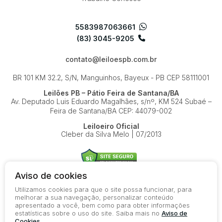
5583987063661
(83) 3045-9205
contato@leiloespb.com.br
BR 101 KM 32.2, S/N, Manguinhos, Bayeux - PB
CEP 58111001
Leilões PB – Pátio Feira de Santana/BA
Av. Deputado Luis Eduardo Magalhães, s/nº, KM 524
Subaé –
Feira de Santana/BA
CEP: 44079-002
Leiloeiro Oficial
Cleber da Silva Melo | 07/2013
Aviso de cookies
Utilizamos cookies para que o site possa funcionar, para
© 2026-present - Todos os direitos reservados
melhorar a sua navegação, personalizar conteúdo
apresentado a você, bem como para obter informações
Política de Privacidade
estatísticas sobre o uso do site. Saiba mais no
Aviso de
Aviso de Cookies
Cookies