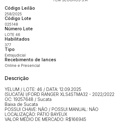
Código Leilão
258/2025
Código Lote
025148
Número Lote
LOTE 46
Habilitados
377
Tipo
Extrajudicial
Recebimento de lances
Online e Presencial
Habilite-se para efetuar lances ou
Histórico de Propostas
propostas
Envie sua Proposta
Descrição
(Art. 895, CPC)
Data
Usuário
Valor
YELUM / LOTE: 46 / DATA: 12.09.2025
(SUCATA) I/FORD RANGER XLS4STMA32 - 2022/2022
14/04/2025 18:43:11
TIAGOFELIPE
R$ 1,00
OC: 19257648 / Sucata
Clique aqui para fazer login
Baixa de Sucata
14/04/2025 18:43:11
TIAGOFELIPE
R$ 1,00
POSSUI CHAVE: NÃO / POSSUI MANUAL: NÃO
LOCALIZAÇÃO: PÁTIO BAYEUX
14/04/2025 18:43:11
TIAGOFELIPE
R$ 1,00
VALOR MÉDIO DE MERCADO: R$166945