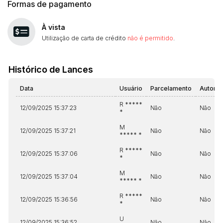
Formas de pagamento
À vista
Utilização de carta de crédito
não é permitido
.
Histórico de Lances
Data
Usuário
Parcelamento
Automá
R *****
12/09/2025 15:37:23
Não
Não
*
M
12/09/2025 15:37:21
Não
Não
***** *
R *****
12/09/2025 15:37:06
Não
Não
*
M
12/09/2025 15:37:04
Não
Não
***** *
R *****
12/09/2025 15:36:56
Não
Não
*
U
12/09/2025 15:36:52
Não
Não