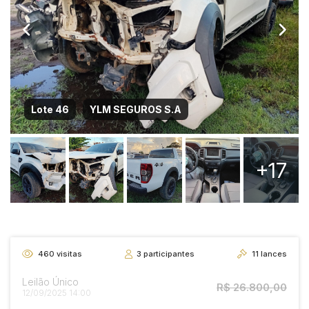
Lote 46
YLM SEGUROS S.A
+17
460
visitas
3
participantes
11
lances
Leilão Único
R$ 26.800,00
12/09/2025 14:00