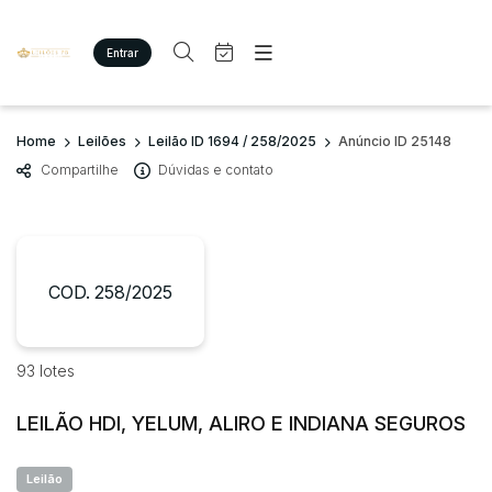
Entrar
Criar conta
Entrar
Site
Busca por palavra-chave
Home
Leilões
Leilão ID 1694 / 258/2025
Anúncio ID 25148
Agenda
Home
Compartilhe
Dúvidas e contato
Quem Somos
Quem Somos
Categoria
Subcategoria
Eventos
Contato
Fale Conosco
Busca por categoria
Estados
Cidade
COD. 258/2025
Imóveis
Terreno/Lote
Veículos
Bairro
Comitente
93 lotes
Carros
Motos
LEILÃO HDI, YELUM, ALIRO E INDIANA SEGUROS
Judiciais
Extrajudiciais
Pesados
Faixa de valor
Utilitário
Leilão
R$
R$
até