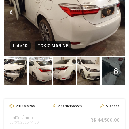
Lote 10
TOKIO MARINE
+6
2.112
visitas
2
participantes
5
lances
Leilão Único
R$ 44.500,00
05/09/2025 14:00