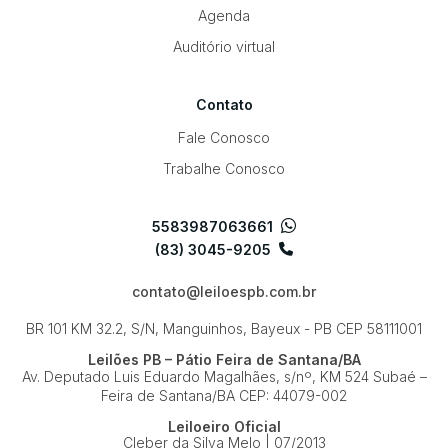
Agenda
Auditório virtual
Contato
Fale Conosco
Trabalhe Conosco
5583987063661
(83) 3045-9205
contato@leiloespb.com.br
BR 101 KM 32.2, S/N, Manguinhos, Bayeux - PB
CEP 58111001
Leilões PB – Pátio Feira de Santana/BA
Av. Deputado Luis Eduardo Magalhães, s/nº, KM 524
Subaé –
Feira de Santana/BA
CEP: 44079-002
Leiloeiro Oficial
Cleber da Silva Melo | 07/2013