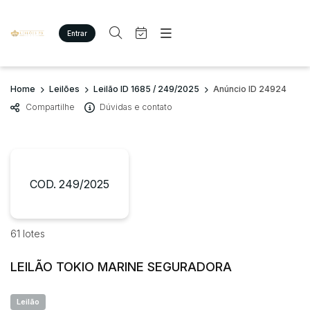
Entrar
Criar conta
Entrar
Site
Busca por palavra-chave
Home
Leilões
Leilão ID 1685 / 249/2025
Anúncio ID 24924
Agenda
Home
Compartilhe
Dúvidas e contato
Quem Somos
Quem Somos
Categoria
Subcategoria
Eventos
Contato
Fale Conosco
Busca por categoria
Estados
Cidade
COD. 249/2025
Imóveis
Terreno/Lote
Veículos
Bairro
Comitente
61 lotes
Carros
Motos
LEILÃO TOKIO MARINE SEGURADORA
Judiciais
Extrajudiciais
Pesados
Faixa de valor
Utilitário
Leilão
R$
R$
até