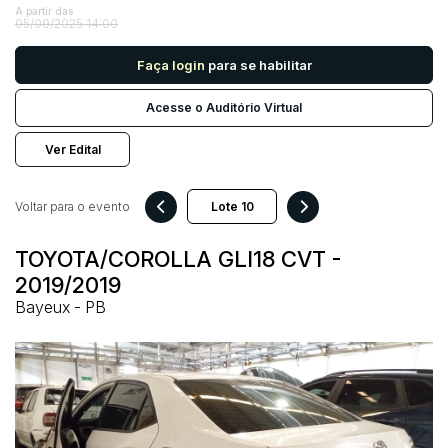
A partir das
05/09/2025 14:00
Pesquisar
Faça login
para se habilitar
Acesse o Auditório Virtual
Ver Edital
Voltar para o evento
TOYOTA/COROLLA GLI18 CVT -
2019/2019
Bayeux - PB