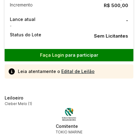
Incremento
R$ 500,00
Lance atual
-
-
Status do Lote
Sem Licitantes
Faça Login
para participar
Leia atentamente o
Edital de Leilão
Leiloeiro
Cleber Melo (1)
Comitente
Habilite-se para efetuar lances ou
TOKIO MARINE
Histórico de Propostas
propostas
Envie sua Proposta