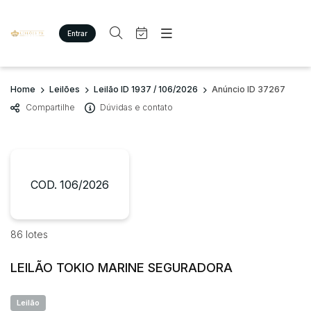
Entrar
Criar conta
Entrar
Site
Busca por palavra-chave
Home
Leilões
Leilão ID 1937 / 106/2026
Anúncio ID 37267
Agenda
Home
Compartilhe
Dúvidas e contato
Quem Somos
Quem Somos
Categoria
Subcategoria
Eventos
Contato
Fale Conosco
Busca por categoria
Estados
Cidade
COD. 106/2026
Imóveis
Terreno/Lote
Veículos
Bairro
Comitente
86 lotes
Carros
Motos
LEILÃO TOKIO MARINE SEGURADORA
Judiciais
Extrajudiciais
Pesados
Faixa de valor
Utilitário
Leilão
R$
R$
até