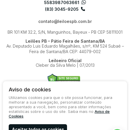
5583987063661
(83) 3045-9205
contato@leiloespb.com.br
BR 101 KM 32.2, S/N, Manguinhos, Bayeux - PB
CEP 58111001
Leilões PB – Pátio Feira de Santana/BA
Av. Deputado Luis Eduardo Magalhães, s/nº, KM 524
Subaé –
Feira de Santana/BA
CEP: 44079-002
Leiloeiro Oficial
Cleber da Silva Melo | 07/2013
Aviso de cookies
Utilizamos cookies para que o site possa funcionar, para
© 2026-present - Todos os direitos reservados
melhorar a sua navegação, personalizar conteúdo
apresentado a você, bem como para obter informações
Política de Privacidade
estatísticas sobre o uso do site. Saiba mais no
Aviso de
Aviso de Cookies
Cookies
Termos de Uso
Aceitar todos os cookies