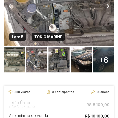
Lote 5
TOKIO MARINE
+6
388
visitas
0
participantes
0
lances
Leilão Único
R$ 8.100,00
13/05/2026 14:00
Valor mínimo de venda
R$ 10.100,00