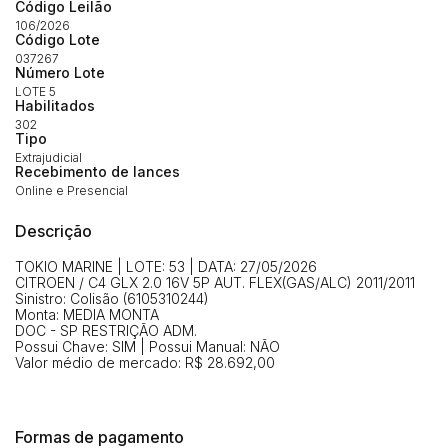
Código Leilão
(Art. 895, CPC)
Data
Usuário
Valor
106/2026
Código Lote
14/04/2025 18:43:11
TIAGOFELIPE
R$ 1,00
037267
Número Lote
Clique aqui para fazer login
14/04/2025 18:43:11
TIAGOFELIPE
R$ 1,00
LOTE 5
Habilitados
14/04/2025 18:43:11
TIAGOFELIPE
R$ 1,00
302
Tipo
Extrajudicial
Recebimento de lances
Online e Presencial
Descrição
TOKIO MARINE | LOTE: 53 | DATA: 27/05/2026
CITROEN / C4 GLX 2.0 16V 5P AUT. FLEX(GAS/ALC) 2011/2011
Sinistro: Colisão (6105310244)
Monta: MEDIA MONTA
DOC - SP RESTRIÇÃO ADM.
Possui Chave: SIM | Possui Manual: NÃO
Valor médio de mercado: R$ 28.692,00
Formas de pagamento