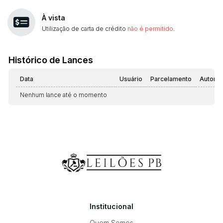
À vista
Utilização de carta de crédito
não é permitido
.
Histórico de Lances
Data
Usuário
Parcelamento
Automá
Nenhum lance até o momento
Institucional
Quem Somos