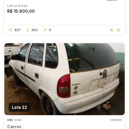
Lance Inicial
R$ 15.800,00
827
302
0
Lote 22
COD.
32342
VENDIDO
Carros