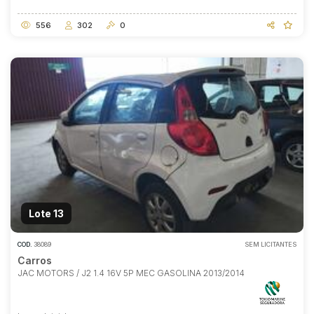
556
302
0
Lote 13
COD.
38089
SEM LICITANTES
Carros
Habilite-se para efetuar lances ou
propostas
JAC MOTORS / J2 1.4 16V 5P MEC GASOLINA 2013/2014