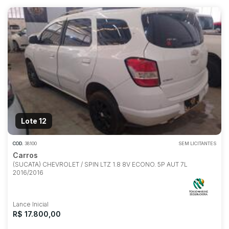
Lote 12
COD.
38100
SEM LICITANTES
Carros
(SUCATA) CHEVROLET / SPIN LTZ 1.8 8V ECONO. 5P AUT 7L
2016/2016
Lance Inicial
R$ 17.800,00