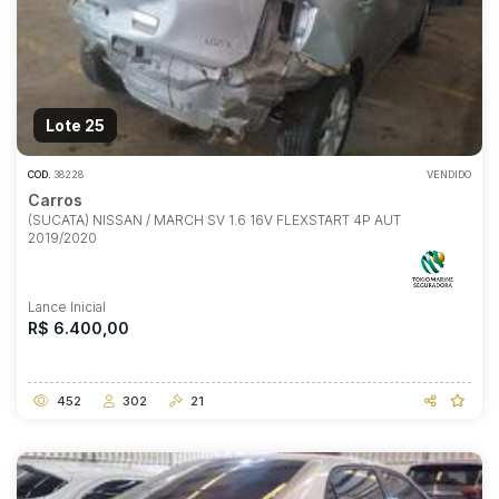
Lote 25
COD.
38228
VENDIDO
Carros
(SUCATA) NISSAN / MARCH SV 1.6 16V FLEXSTART 4P AUT
2019/2020
Lance Inicial
R$ 6.400,00
452
302
21