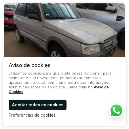
Aviso de cookies
Lote 27
Utilizamos cookies para que o site possa funcionar, para
melhorar a sua navegação, personalizar conteúdo
COD.
38968
VENDIDO
apresentado a você, bem como para obter informações
Carros
estatísticas sobre o uso do site. Saiba mais no
Aviso de
FIAT / UNO MILLE WAY ECONOMY 1.0 FIRE FLEX 2P FLEX 2010/2011
Cookies
Aceitar todos os cookies
Lance Inicial
R$ 9.100,00
Preferências de cookies