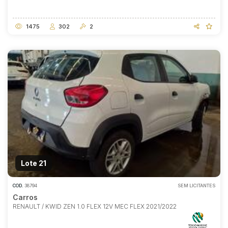
1475
302
2
Lote 21
COD.
38794
SEM LICITANTES
Carros
RENAULT / KWID ZEN 1.0 FLEX 12V MEC FLEX 2021/2022