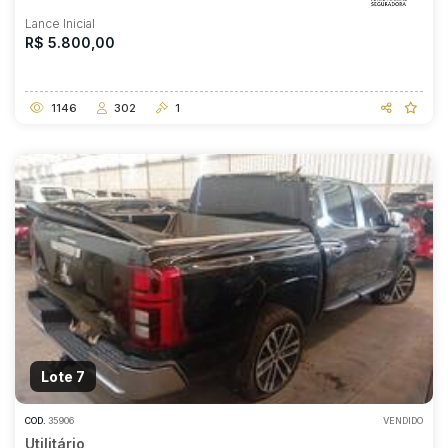
Lance Inicial
R$ 5.800,00
1146
302
1
Lote 7
COD.
35906
VENDIDO
Utilitário