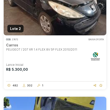
Lote 2
COD.
27472
BAIXA OFERTA
Carros
PEUGEOT / 207 XR 1.4 FLEX 8V 5P FLEX 2010/2011
Lance Inicial
R$ 5.300,00
482
302
1