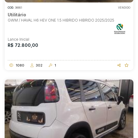
COD.
36681
VENDIDO
Utilitário
GWM / HAVAL H6 HEV ONE 1.5 HIBRIDO HIBRIDO 2025/2025
Lance Inicial
R$ 72.800,00
1080
302
1