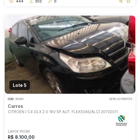
444
302
0
Lote 5
COD.
35450
SEM LICITANTES
Carros
CITROEN / C4 GLX 2.0 16V 5P AUT. FLEX(GAS/ALC) 2011/2011
Lance Inicial
R$ 8.100,00