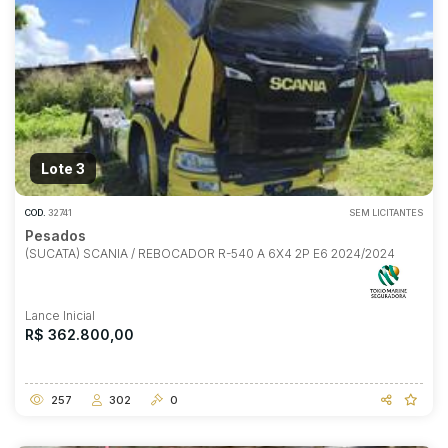
Lote 3
COD.
32741
SEM LICITANTES
Pesados
(SUCATA) SCANIA / REBOCADOR R-540 A 6X4 2P E6 2024/2024
Lance Inicial
R$ 362.800,00
257
302
0