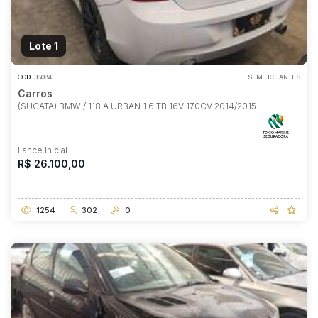
Lote 1
COD.
38084
SEM LICITANTES
Carros
(SUCATA) BMW / 118IA URBAN 1.6 TB 16V 170CV 2014/2015
Lance Inicial
R$ 26.100,00
1254
302
0