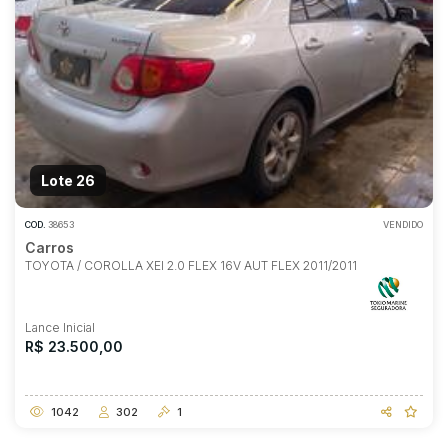
Lote 26
COD.
38653
VENDIDO
Carros
TOYOTA / COROLLA XEI 2.0 FLEX 16V AUT FLEX 2011/2011
Lance Inicial
R$ 23.500,00
1042
302
1