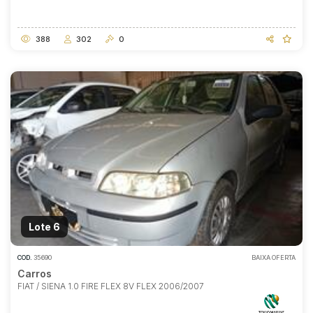
388
302
0
Lote 6
COD.
35690
BAIXA OFERTA
Carros
FIAT / SIENA 1.0 FIRE FLEX 8V FLEX 2006/2007