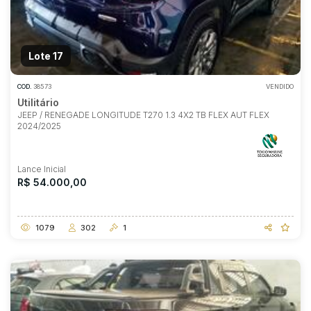
Lote 17
COD.
38573
VENDIDO
Utilitário
JEEP / RENEGADE LONGITUDE T270 1.3 4X2 TB FLEX AUT FLEX
2024/2025
Lance Inicial
R$ 54.000,00
1079
302
1