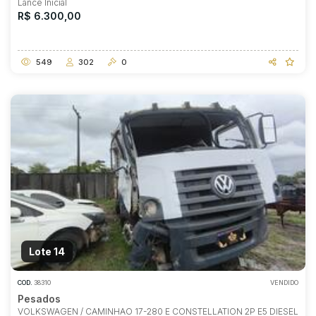
Lance Inicial
R$ 6.300,00
549
302
0
Lote 14
COD.
38310
VENDIDO
Pesados
VOLKSWAGEN / CAMINHAO 17-280 E CONSTELLATION 2P E5 DIESEL