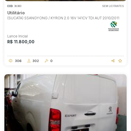
COD.
38360
SEM LICITANTES
Utilitário
(SUCATA) SSANGYONG / KYRON 2.0 16V 141CV TDI AUT 2010/2011
Lance Inicial
R$ 11.800,00
306
302
0