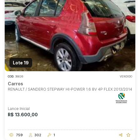
Lote 19
COD.
38626
VENDIDO
Carros
RENAULT / SANDERO STEPWAY HI-POWER 1.6 8V 4P FLEX 2013/2014
Lance Inicial
R$ 13.600,00
759
302
1