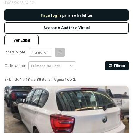
13/05/2026 14:00
Faça login
para se habilitar
Pesquisar
Acesse o Auditório Virtual
Ver Edital
Ir para o lote:
Ir
Ordenar por:
Filtros
Exibindo
1
a
48
de
86
itens. Página
1 de 2
.