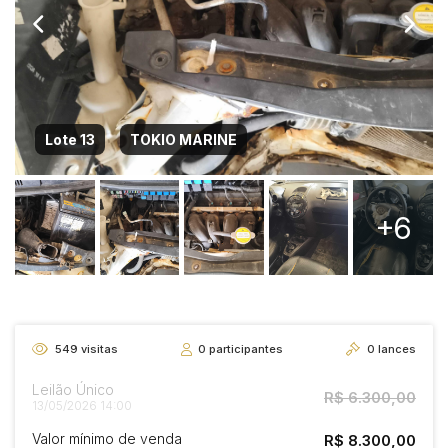
Lote 13
TOKIO MARINE
+6
549
visitas
0
participantes
0
lances
Leilão Único
R$ 6.300,00
13/05/2026 14:00
Valor mínimo de venda
R$ 8.300,00