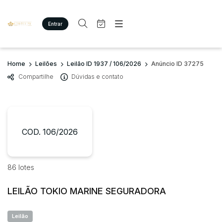
Entrar
Criar conta
Entrar
Site
Busca por palavra-chave
Home
Leilões
Leilão ID 1937 / 106/2026
Anúncio ID 37275
Agenda
Home
Compartilhe
Dúvidas e contato
Quem Somos
Quem Somos
Categoria
Subcategoria
Eventos
Contato
Fale Conosco
Busca por categoria
Estados
Cidade
COD. 106/2026
Imóveis
Terreno/Lote
Veículos
Bairro
Comitente
86 lotes
Carros
Motos
LEILÃO TOKIO MARINE SEGURADORA
Judiciais
Extrajudiciais
Pesados
Faixa de valor
Utilitário
Leilão
R$
R$
até