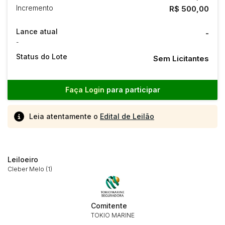
Incremento
R$ 500,00
Lance atual
-
-
Status do Lote
Sem Licitantes
Faça Login
para participar
Leia atentamente o
Edital de Leilão
Leiloeiro
Cleber Melo (1)
Comitente
Habilite-se para efetuar lances ou
TOKIO MARINE
Histórico de Propostas
propostas