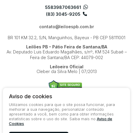
5583987063661
(83) 3045-9205
contato@leiloespb.com.br
BR 101 KM 32.2, S/N, Manguinhos, Bayeux - PB
CEP 58111001
Leilões PB – Pátio Feira de Santana/BA
Av. Deputado Luis Eduardo Magalhães, s/nº, KM 524
Subaé –
Feira de Santana/BA
CEP: 44079-002
Leiloeiro Oficial
Cleber da Silva Melo | 07/2013
Aviso de cookies
Utilizamos cookies para que o site possa funcionar, para
© 2026-present - Todos os direitos reservados
melhorar a sua navegação, personalizar conteúdo
apresentado a você, bem como para obter informações
Política de Privacidade
estatísticas sobre o uso do site. Saiba mais no
Aviso de
Aviso de Cookies
Cookies
Termos de Uso