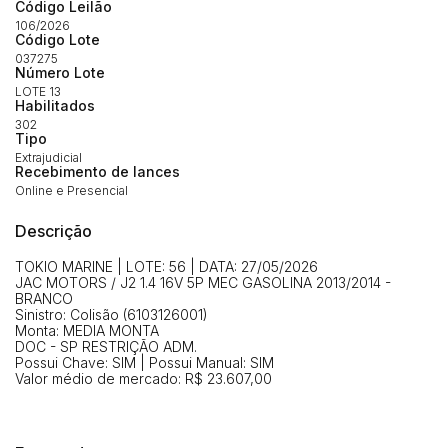
Envie sua Proposta
Código Leilão
106/2026
(Art. 895, CPC)
Data
Usuário
Valor
Código Lote
037275
14/04/2025 18:43:11
TIAGOFELIPE
R$ 1,00
Número Lote
Clique aqui para fazer login
LOTE 13
14/04/2025 18:43:11
TIAGOFELIPE
R$ 1,00
Habilitados
302
14/04/2025 18:43:11
TIAGOFELIPE
R$ 1,00
Tipo
Extrajudicial
Recebimento de lances
Online e Presencial
Descrição
TOKIO MARINE | LOTE: 56 | DATA: 27/05/2026
JAC MOTORS / J2 1.4 16V 5P MEC GASOLINA 2013/2014 -
BRANCO
Sinistro: Colisão (6103126001)
Monta: MEDIA MONTA
DOC - SP RESTRIÇÃO ADM.
Possui Chave: SIM | Possui Manual: SIM
Valor médio de mercado: R$ 23.607,00