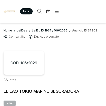
Entrar
Criar conta
Entrar
Site
Busca por palavra-chave
Home
Leilões
Leilão ID 1937 / 106/2026
Anúncio ID 37302
Agenda
Home
Compartilhe
Dúvidas e contato
Quem Somos
Quem Somos
Categoria
Subcategoria
Eventos
Contato
Fale Conosco
Busca por categoria
Estados
Cidade
COD. 106/2026
Imóveis
Terreno/Lote
Veículos
Bairro
Comitente
86 lotes
Carros
Motos
LEILÃO TOKIO MARINE SEGURADORA
Judiciais
Extrajudiciais
Pesados
Faixa de valor
Utilitário
Leilão
R$
R$
até