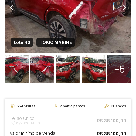
Lote 40
TOKIO MARINE
+5
554
visitas
2
participantes
11
lances
Leilão Único
R$ 38.100,00
13/05/2026 14:00
Valor mínimo de venda
R$ 38.100,00