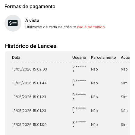
Formas de pagamento
À vista
Utilização de carta de crédito
não é permitido
.
Histórico de Lances
Data
Usuário
Parcelamento
Automá
P *****
13/05/2026 15:02:03
Não
Não
*
B *****
13/05/2026 15:01:44
Não
Sim
*
B *****
13/05/2026 15:01:23
Não
Sim
*
P *****
13/05/2026 15:01:23
Não
Não
*
B *****
13/05/2026 15:01:09
Não
Sim
*