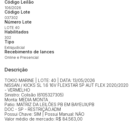
Código Leilão
106/2026
Código Lote
037302
Número Lote
LOTE 40
Habilitados
302
Tipo
Extrajudicial
Recebimento de lances
Online e Presencial
Habilite-se para efetuar lances ou
Descrição
Histórico de Propostas
propostas
Envie sua Proposta
TOKIO MARINE | LOTE: 40 | DATA: 13/05/2026
(Art. 895, CPC)
Data
Usuário
Valor
NISSAN / KICKS SL 1.6 16V FLEXSTAR 5P AUT FLEX 2020/2020
- VERMELHO
14/04/2025 18:43:11
TIAGOFELIPE
R$ 1,00
Sinistro: Colisão (6105327305)
Monta: MEDIA MONTA
Clique aqui para fazer login
14/04/2025 18:43:11
TIAGOFELIPE
R$ 1,00
Patio: MATRIZ DA LEILÕES PB EM BAYEUX/PB
DOC - SP - RESTRIÇÃO.ADM
14/04/2025 18:43:11
TIAGOFELIPE
R$ 1,00
Possui Chave: SIM | Possui Manual: NÃO
Valor médio de mercado: R$ 84.563,00