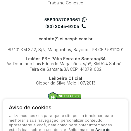
Trabalhe Conosco
5583987063661
(83) 3045-9205
contato@leiloespb.com.br
BR 101 KM 32.2, S/N, Manguinhos, Bayeux - PB
CEP 58111001
Leilões PB – Pátio Feira de Santana/BA
Av. Deputado Luis Eduardo Magalhães, s/nº, KM 524
Subaé –
Feira de Santana/BA
CEP: 44079-002
Leiloeiro Oficial
Cleber da Silva Melo | 07/2013
Aviso de cookies
Utilizamos cookies para que o site possa funcionar, para
© 2026-present - Todos os direitos reservados
melhorar a sua navegação, personalizar conteúdo
apresentado a você, bem como para obter informações
Política de Privacidade
estatísticas sobre o uso do site. Saiba mais no
Aviso de