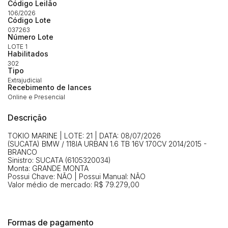
Código Leilão
(Art. 895, CPC)
Data
Usuário
Valor
106/2026
Código Lote
14/04/2025 18:43:11
TIAGOFELIPE
R$ 1,00
037263
Número Lote
Clique aqui para fazer login
14/04/2025 18:43:11
TIAGOFELIPE
R$ 1,00
LOTE 1
Habilitados
14/04/2025 18:43:11
TIAGOFELIPE
R$ 1,00
302
Tipo
Extrajudicial
Recebimento de lances
Online e Presencial
Descrição
TOKIO MARINE | LOTE: 21 | DATA: 08/07/2026
(SUCATA) BMW / 118IA URBAN 1.6 TB 16V 170CV 2014/2015 -
BRANCO
Sinistro: SUCATA (6105320034)
Monta: GRANDE MONTA
Possui Chave: NÃO | Possui Manual: NÃO
Valor médio de mercado: R$ 79.279,00
Formas de pagamento