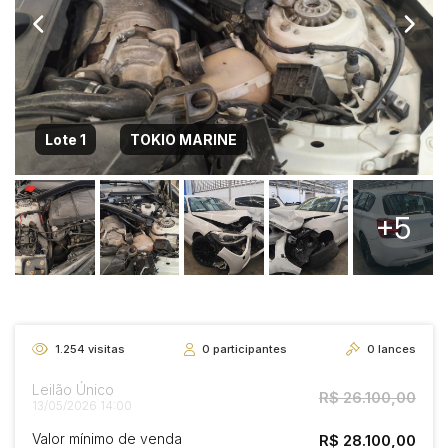
Lote 1
TOKIO MARINE
+5
1.254
visitas
0
participantes
0
lances
Leilão Único
R$ 26.100,00
13/05/2026 14:00
Valor mínimo de venda
R$ 28.100,00