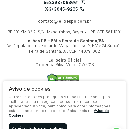
5583987063661
(83) 3045-9205
contato@leiloespb.com.br
BR 101 KM 32.2, S/N, Manguinhos, Bayeux - PB
CEP 58111001
Leilões PB – Pátio Feira de Santana/BA
Av. Deputado Luis Eduardo Magalhães, s/nº, KM 524
Subaé –
Feira de Santana/BA
CEP: 44079-002
Leiloeiro Oficial
Cleber da Silva Melo | 07/2013
Aviso de cookies
Utilizamos cookies para que o site possa funcionar, para
© 2026-present - Todos os direitos reservados
melhorar a sua navegação, personalizar conteúdo
apresentado a você, bem como para obter informações
Política de Privacidade
estatísticas sobre o uso do site. Saiba mais no
Aviso de
Aviso de Cookies
Cookies
Termos de Uso
Aceitar todos os cookies