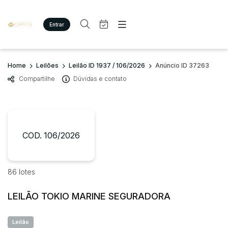
Entrar
Criar conta
Entrar
Site
Busca por palavra-chave
Home
Leilões
Leilão ID 1937 / 106/2026
Anúncio ID 37263
Agenda
Home
Compartilhe
Dúvidas e contato
Quem Somos
Quem Somos
Categoria
Subcategoria
Eventos
Contato
Fale Conosco
Busca por categoria
Estados
Cidade
COD. 106/2026
Imóveis
Terreno/Lote
Veículos
Bairro
Comitente
86 lotes
Carros
Motos
LEILÃO TOKIO MARINE SEGURADORA
Judiciais
Extrajudiciais
Pesados
Faixa de valor
Utilitário
Leilão
R$
R$
até