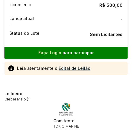
Incremento
R$ 500,00
Lance atual
-
-
Status do Lote
Sem Licitantes
Faça Login
para participar
Leia atentamente o
Edital de Leilão
Leiloeiro
Cleber Melo (1)
Comitente
Habilite-se para efetuar lances ou
TOKIO MARINE
Histórico de Propostas
propostas
Envie sua Proposta