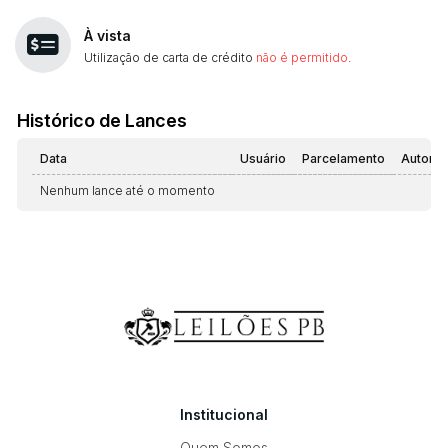
À vista
Utilização de carta de crédito
não é permitido
.
Histórico de Lances
Data
Usuário
Parcelamento
Automá
Nenhum lance até o momento
Institucional
Quem Somos