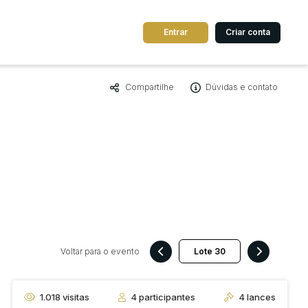
Entrar
Criar conta
Compartilhe
Dúvidas e contato
dos
Cidade
 de valor
até
R$
Pesquisar
Voltar para o evento
1.018
visitas
4
participantes
4
lances