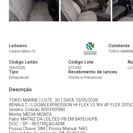
Habilite-se para efetu
Leiloeiro
Comitente
Cleber Melo (1)
TOKIO MARIN
Envie sua Proposta
Código Leilão
Código Lote
Nú
106/2026
037292
LO
Tipo
Recebimento de lances
Extrajudicial
Online e Presencial
Descrição
TOKIO MARINE | LOTE: 30 | DATA: 13/05/2026
RENAULT / LOGAN EXPRESSION HI-FLEX 1.0 16V 4P FLEX 2013/
Sinistro: Colisão (6103110198)
Monta: MEDIA MONTA
Patio: MATRIZ DA LEILÕES PB EM BAYEUX/PB
DOC - SP - RESTRIÇÃO.ADM
Possui Chave: SIM | Possui Manual: NÃO