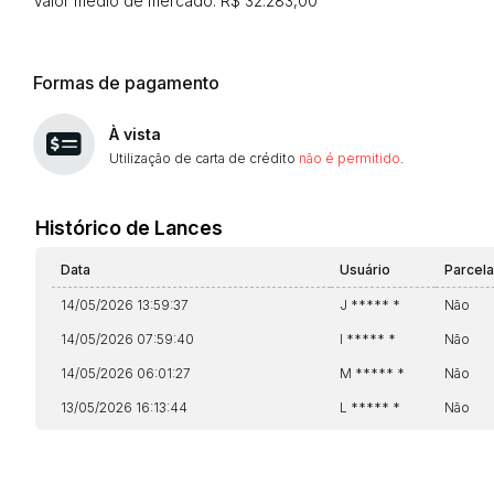
Valor médio de mercado: R$ 32.283,00
Formas de pagamento
À vista
Utilização de carta de crédito
não é permitido
.
Histórico de Lances
Data
Usuário
Parcel
14/05/2026 13:59:37
J ***** *
Não
14/05/2026 07:59:40
I ***** *
Não
14/05/2026 06:01:27
M ***** *
Não
13/05/2026 16:13:44
L ***** *
Não