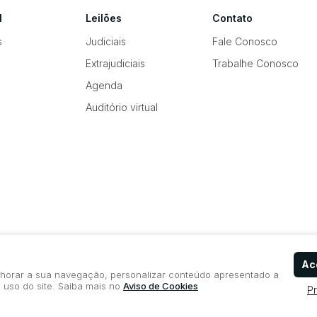
l
Leilões
Contato
s
Judiciais
Fale Conosco
Extrajudiciais
Trabalhe Conosco
Agenda
Auditório virtual
Ace
elhorar a sua navegação, personalizar conteúdo apresentado a
 uso do site. Saiba mais no
Aviso de Cookies
P
Política de Privacidade
Aviso de Cookies
Termos d