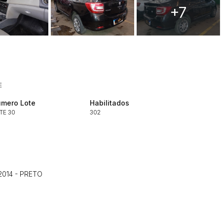
ar lances ou propostas
+7
E
Histórico de Propostas
(Art. 895,
mero Lote
Habilitados
TE 30
Data
302
Usuário
Clique aqui para fazer login
14/04/2025 18:43:11
TIAGOFELIPE
14/04/2025 18:43:11
TIAGOFELIPE
14/04/2025 18:43:11
TIAGOFELIPE
2014 - PRETO