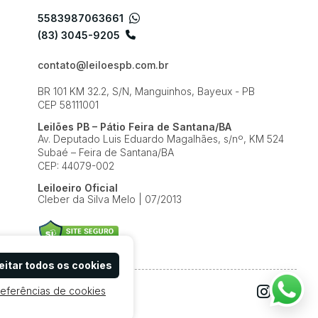
5583987063661
(83) 3045-9205
contato@leiloespb.com.br
BR 101 KM 32.2, S/N, Manguinhos, Bayeux - PB
CEP 58111001
Leilões PB – Pátio Feira de Santana/BA
Av. Deputado Luis Eduardo Magalhães, s/nº, KM 524
Subaé – Feira de Santana/BA
CEP: 44079-002
Leiloeiro Oficial
Cleber da Silva Melo | 07/2013
itar todos os cookies
referências de cookies
e Uso