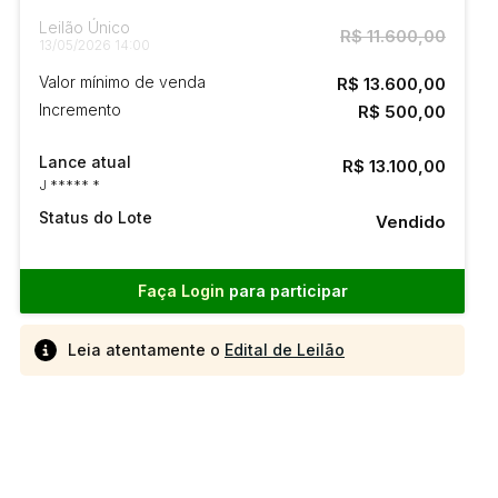
Leilão Único
R$ 11.600,00
13/05/2026 14:00
Valor mínimo de venda
R$ 13.600,00
Incremento
R$ 500,00
Lance atual
R$ 13.100,00
J ***** *
Status do Lote
Vendido
Faça Login
para participar
Leia atentamente o
Edital de Leilão