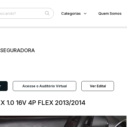
Categorias
Quem Somos
Imóveis
Home
Subcategoria
Esta
Terreno/Lote
Eventos
Veículos
E SEGURADORA
Fale Conosco
Carros
Motos
Faixa
Pesados
Judiciais
Extrajudiciais
Utilitário
R$
r
Acesse o Auditório Virtual
Ver Edital
 1.0 16V 4P FLEX 2013/2014