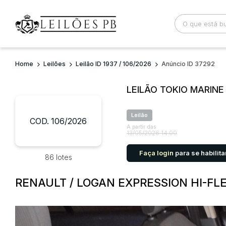
Home
Leilões
Leilão ID 1937 / 106/2026
Anúncio ID 37292
Busca por palavra-chave
Categoria
LEILÃO TOKIO MARIN
Bairro
Comitente
Leilão
COD. 106/2026
A partir das
13/05/2026 14:00
Faça login
para se habilita
86 lotes
RENAULT / LOGAN EXPRESSION HI-FLEX