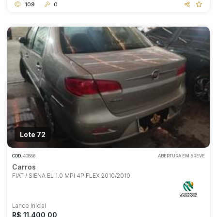
109
0
Lote 72
COD.
40886
ABERTURA EM BREVE
Carros
FIAT / SIENA EL 1.0 MPI 4P FLEX 2010/2010
Lance Inicial
R$ 11.400,00