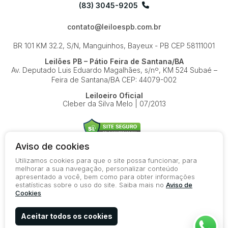
(83) 3045-9205
contato@leiloespb.com.br
BR 101 KM 32.2, S/N, Manguinhos, Bayeux - PB
CEP 58111001
Leilões PB – Pátio Feira de Santana/BA
Av. Deputado Luis Eduardo Magalhães, s/nº, KM 524
Subaé –
Feira de Santana/BA
CEP: 44079-002
Leiloeiro Oficial
Cleber da Silva Melo | 07/2013
Aviso de cookies
Utilizamos cookies para que o site possa funcionar, para
© 2026-present - Todos os direitos reservados
melhorar a sua navegação, personalizar conteúdo
apresentado a você, bem como para obter informações
Política de Privacidade
estatísticas sobre o uso do site. Saiba mais no
Aviso de
Aviso de Cookies
Cookies
Termos de Uso
Aceitar todos os cookies