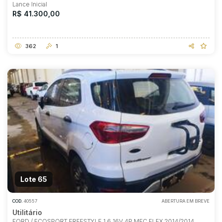
Lance Inicial
R$ 41.300,00
362
1
Lote 65
COD.
40557
ABERTURA EM BREVE
Utilitário
FORD / ECOSPORT FREESTYLE 1.6 16V 4P MEC FLEX 2014/2014