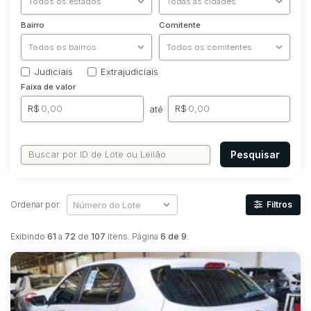
Bairro
Comitente
Judiciais
Extrajudiciais
Faixa de valor
R$
R$
até
Pesquisar
Ordenar por:
Filtros
Exibindo
61
a
72
de
107
itens. Página
6 de 9
.