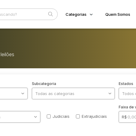
Categorias
Quem Somos
Imóveis
Home
Terreno/Lote
Eventos
Veículos
leilões
Fale Conosco
Carros
Motos
Pesados
Utilitário
Subcategoria
Estados
Faixa de 
Judiciais
Extrajudiciais
R$