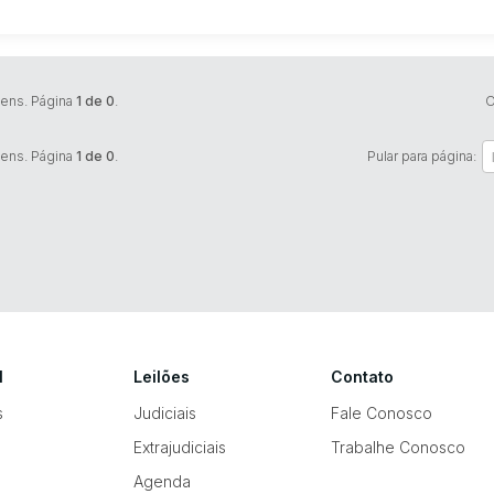
tens. Página
1 de 0
.
O
tens. Página
1 de 0
.
Pular para página:
l
Leilões
Contato
s
Judiciais
Fale Conosco
Extrajudiciais
Trabalhe Conosco
Agenda