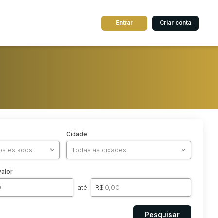
Entrar
Criar conta
Cidade
valor
até
R$
Pesquisar