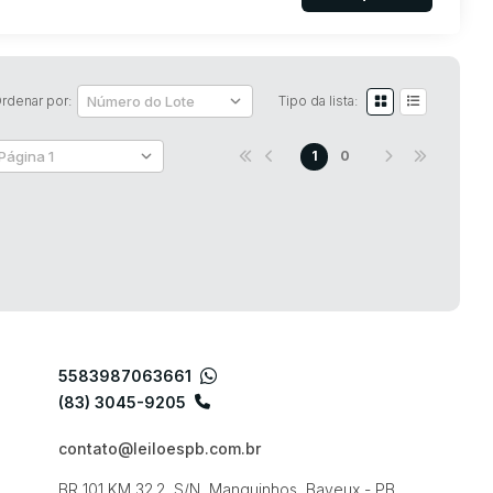
rdenar por:
Tipo da lista:
1
0
5583987063661
(83) 3045-9205
contato@leiloespb.com.br
BR 101 KM 32.2, S/N, Manguinhos, Bayeux - PB