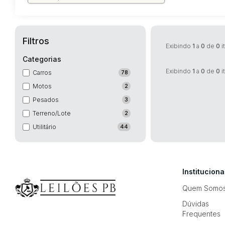
Filtros
Exibindo
1
a
0
de
0
i
Categorias
Exibindo
1
a
0
de
0
i
Carros
78
Motos
2
Pesados
3
Terreno/Lote
2
Utilitário
44
Instituciona
Quem Somo
Dúvidas
Frequentes