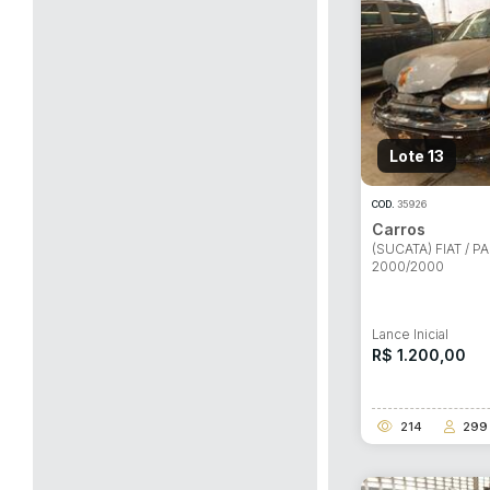
Lote 13
COD.
35926
Carros
Habilite-se para efetu
(SUCATA) FIAT / P
2000/2000
Lance Inicial
R$ 1.200,00
214
299