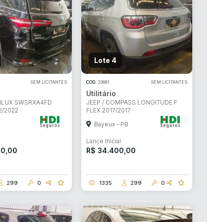
Lote 4
SEM LICITANTES
COD.
33661
SEM LICITANTES
Utilitário
HILUX SWSRXA4FD
JEEP / COMPASS LONGITUDE F
2/2022
FLEX 2017/2017
Bayeux - PB
l
Lance Inicial
00,00
R$ 34.400,00
299
0
1335
299
0