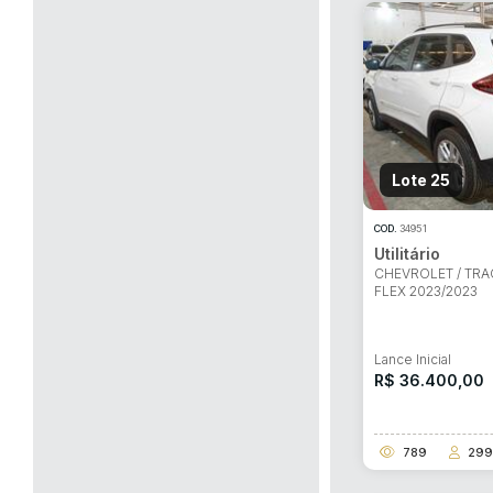
Lote 25
COD.
34951
Utilitário
CHEVROLET / TRAC
FLEX 2023/2023
Lance Inicial
R$ 36.400,00
789
299