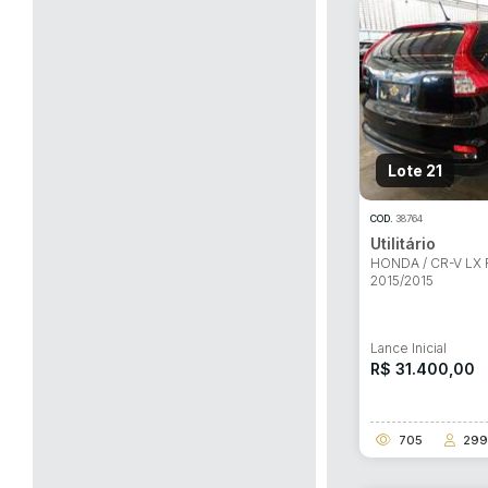
Lote 21
COD.
38764
Utilitário
HONDA / CR-V LX 
2015/2015
Lance Inicial
R$ 31.400,00
705
299