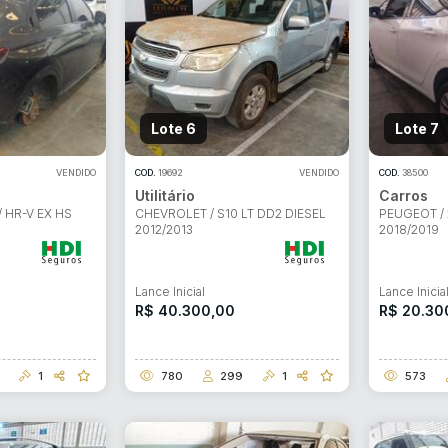
Lote 6
Lote 7
VENDIDO
COD.
19692
VENDIDO
COD.
38500
Utilitário
Carros
 HR-V EX HS
CHEVROLET / S10 LT DD2 DIESEL
PEUGEOT / 
2012/2013
2018/2019
Lance Inicial
Lance Inicia
R$ 40.300,00
R$ 20.30
1
780
299
1
573