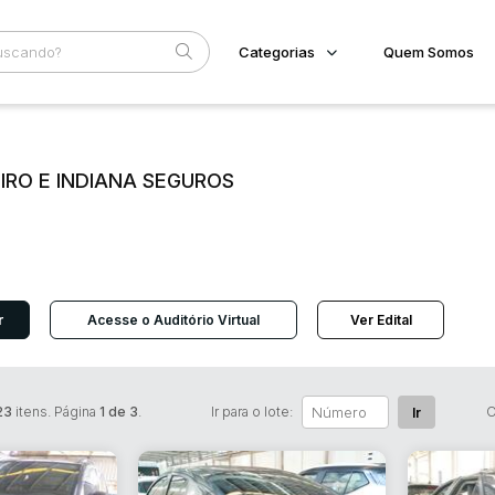
Categorias
Quem Somos
Imóveis
Home
Subcategoria
Esta
Terreno/Lote
Eventos
LIRO E INDIANA SEGUROS
Veículos
Fale Conosco
Carros
Motos
Faixa
Pesados
Judiciais
Extrajudiciais
Utilitário
R$
r
Acesse o Auditório Virtual
Ver Edital
23
itens. Página
1 de 3
.
Ir para o lote:
O
Ir