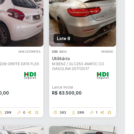
Lote 8
SEM LICITANTES
COD.
38924
VENDIDO
Utilitário
208 GRIFFE EAT6 FLEX
M.BENZ / GLC250 4MATIC CO
GASOLINA 2017/2017
l
Lance Inicial
0,00
R$ 83.500,00
299
0
583
299
1