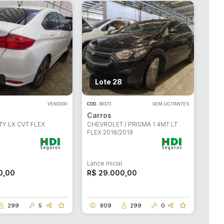
Lote 28
VENDIDO
COD.
39373
SEM LICITANTES
Carros
TY LX CVT FLEX
CHEVROLET / PRISMA 1.4MT LT
FLEX 2018/2019
l
Lance Inicial
0,00
R$ 29.000,00
299
5
809
299
0