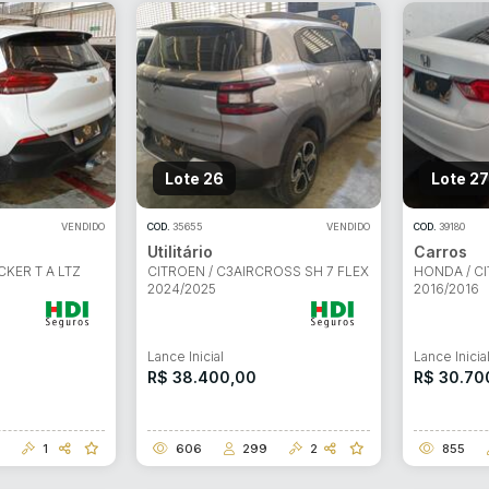
Lote 26
Lote 27
VENDIDO
COD.
35655
VENDIDO
COD.
39180
Utilitário
Carros
KER T A LTZ
CITROEN / C3AIRCROSS SH 7 FLEX
HONDA / CI
2024/2025
2016/2016
Lance Inicial
Lance Inicia
R$ 38.400,00
R$ 30.70
1
606
299
2
855