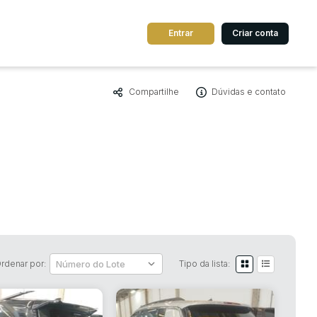
Entrar
Criar conta
Compartilhe
Dúvidas e contato
dos
Cidade
 de valor
até
R$
Pesquisar
rdenar por:
Tipo da lista: