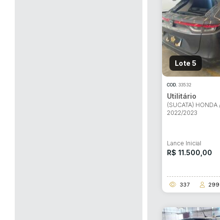
Lote 5
COD.
33532
Utilitário
(SUCATA) HONDA /
2022/2023
Lance Inicial
R$ 11.500,00
337
299