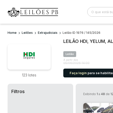
Home
Leilões
Extrajudiciais
Leilão ID 1976 / 145/2026
Busca por palavra-chave
Categoria
LEILÃO HDI, YELUM, A
Bairro
Comitente
Leilão
A partir das
05/06/2026 14:00
Faça login
para se habilita
123 lotes
Filtros
Exibindo
1
a
48
de
1