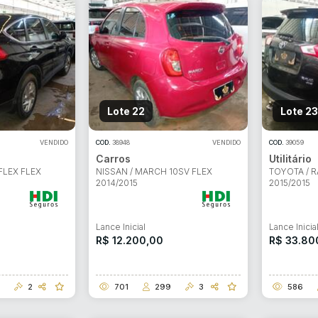
Lote 22
Lote 23
VENDIDO
COD.
38948
VENDIDO
COD.
39059
Carros
Utilitário
FLEX FLEX
NISSAN / MARCH 10SV FLEX
TOYOTA / R
2014/2015
2015/2015
Lance Inicial
Lance Inicia
R$ 12.200,00
R$ 33.80
2
701
299
3
586