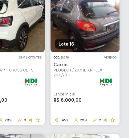
Lote 16
SEM LICITANTES
COD.
38276
VENDIDO
Carros
W / T CROSS CL TSI
PEUGEOT / 207HB XR FLEX
2011/2011
l
Lance Inicial
0,00
R$ 6.000,00
299
0
452
299
2