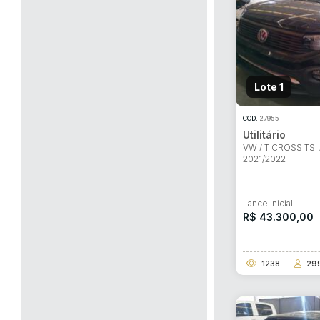
Lote 1
COD.
27955
Utilitário
VW / T CROSS TSI
2021/2022
Lance Inicial
R$ 43.300,00
1238
29