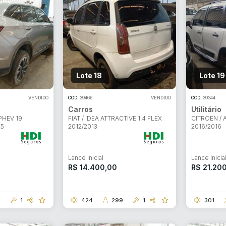
Lote 18
Lote 19
VENDIDO
COD.
39466
VENDIDO
COD.
39344
Carros
Utilitário
PHEV 19
FIAT / IDEA ATTRACTIVE 1.4 FLEX
CITROEN / 
25
2012/2013
2016/2016
Lance Inicial
Lance Inicia
R$ 14.400,00
R$ 21.20
9
1
424
299
1
301