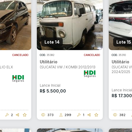
Lote 14
Lote 15
CANCELADO
COD.
35392
CANCELADO
COD.
35310
Utilitário
Utilitário
ar lances ou propostas
ALIO ELX
(SUCATA) VW / KOMBI 2012/2013
(SUCATA) V
2024/2025
Lance Inicial
Lance Inicia
R$ 5.500,00
R$ 17.30
2
373
299
1
382