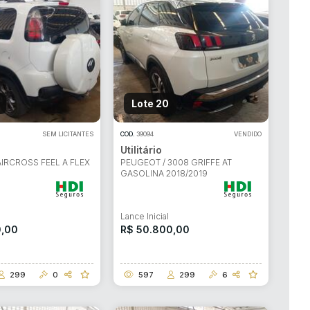
Lote 20
SEM LICITANTES
COD.
39094
VENDIDO
Utilitário
AIRCROSS FEEL A FLEX
PEUGEOT / 3008 GRIFFE AT
GASOLINA 2018/2019
l
Lance Inicial
0,00
R$ 50.800,00
299
0
597
299
6