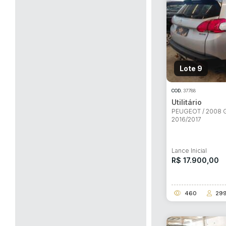
Lote 9
COD.
37788
Utilitário
PEUGEOT / 2008 G
2016/2017
Lance Inicial
R$ 17.900,00
460
29