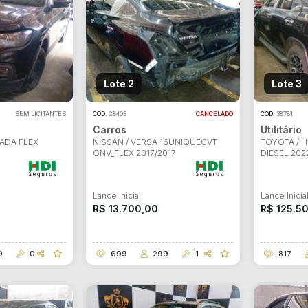
Lote 2
Lote 3
SEM LICITANTES
COD.
28403
CANCELADO
COD.
38781
Carros
Utilitário
 ADA FLEX
NISSAN / VERSA 16UNIQUECVT
TOYOTA / 
GNV_FLEX 2017/2017
DIESEL 202
Lance Inicial
Lance Inicia
R$ 13.700,00
R$ 125.5
9
0
699
299
1
817