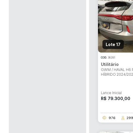
Lote 17
COD.
38281
Utilitário
GWM / HAVAL H6 
HÍBRIDO 2024/20
Lance Inicial
R$ 79.300,00
976
29