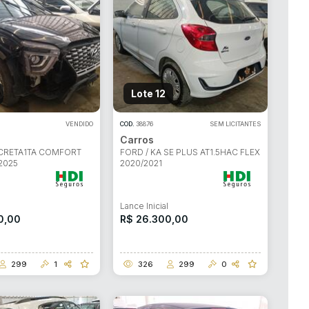
Lote 12
VENDIDO
COD.
38876
SEM LICITANTES
Carros
 CRETA1TA COMFORT
FORD / KA SE PLUS AT1.5HAC FLEX
2025
2020/2021
l
Lance Inicial
0,00
R$ 26.300,00
299
1
326
299
0