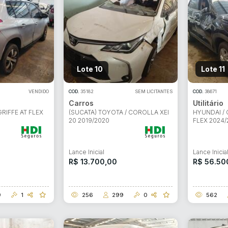
Lote 10
Lote 11
VENDIDO
COD.
35182
SEM LICITANTES
COD.
38671
Carros
Utilitário
RIFFE AT FLEX
(SUCATA) TOYOTA / COROLLA XEI
HYUNDAI /
20 2019/2020
FLEX 2024/
Lance Inicial
Lance Inicia
R$ 13.700,00
R$ 56.50
9
1
256
299
0
562