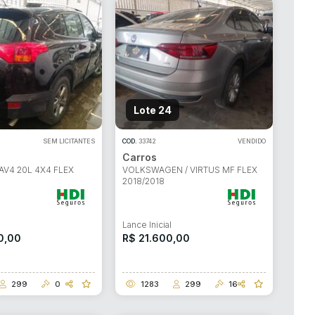
Lote 24
SEM LICITANTES
COD.
33742
VENDIDO
Carros
AV4 20L 4X4 FLEX
VOLKSWAGEN / VIRTUS MF FLEX
2018/2018
l
Lance Inicial
0,00
R$ 21.600,00
299
0
1283
299
16