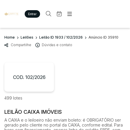
Entrar
Criar conta
Entrar
Site
Busca por palavra-chave
Home
Leilões
Leilão ID 1933 / 102/2026
Anúncio ID 35910
Agenda
Home
Compartilhe
Dúvidas e contato
Quem Somos
Quem Somos
Categoria
Subcategoria
Eventos
Contato
Fale Conosco
Busca por categoria
Estados
Cidade
COD. 102/2026
Imóveis
Terreno/Lote
Veículos
Bairro
Comitente
499 lotes
Carros
Motos
LEILÃO CAIXA IMÓVEIS
Judiciais
Extrajudiciais
Pesados
Faixa de valor
A CAIXA e o leiloeiro não enviam boleto: é OBRIGATÓRIO ser
Utilitário
gerado pelo cliente no portal da CAIXA, conforme edital. Para
R$
R$
até
bens com financiamento, apenas linha de crédito SBPE, com