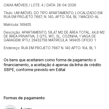
Clique aqui para fazer login
14/04/2025 18:43:11
TIAGOFELIPE
R$ 1,00
CAIXA IMÓVEIS / LOTE: 4 / DATA: 28-04-2026
14/04/2025 18:43:11
TIAGOFELIPE
R$ 1,00
Título: UM IMÓVEL DO TIPO APARTAMENTO, LOCALIZADO EM
RUA EM PROJETO 7667, N. 140, APTO. 104, BL 1 MACEIO-AL
Matrícula: 149405
Descrição: APARTAMENTO, 58,47 M2 DE ÁREA TOTAL, 44,6 M2
DE ÁREA PRIVATIVA, 2 QTS, WC, SL, COZINHA, 1 VAGA DE
GARAGEM. IPTU: 29432758 MATRÍCULA: 149405 OFÍCIO: 1.
Endereço: RUA EM PROJETO 7667 N. 140 APTO. 104, BL 1
Os bens que aceitarem como forma de pagamento o
financiamento, a aceitação é apenas da linha de crédito
SBPE, conforme previsto em Edital
Formas de pagamento