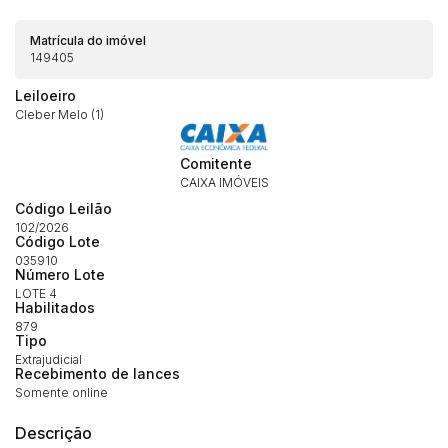
Matrícula do imóvel
149405
Leiloeiro
Cleber Melo (1)
Comitente
CAIXA IMÓVEIS
Código Leilão
102/2026
Código Lote
035910
Número Lote
LOTE 4
Habilitados
879
Habilite-se para efetuar lances ou
Tipo
Histórico de Propostas
propostas
Extrajudicial
Envie sua Proposta
Recebimento de lances
(Art. 895, CPC)
Somente online
Data
Usuário
Valor
14/04/2025 18:43:11
TIAGOFELIPE
R$ 1,00
Descrição