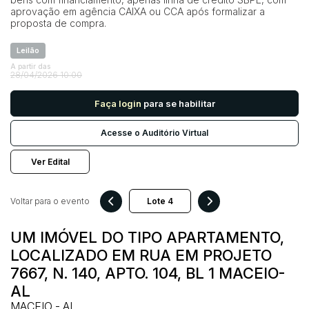
aprovação em agência CAIXA ou CCA após formalizar a
proposta de compra.
Pesquisar
Leilão
A partir das
28/04/2026 10:00
Faça login
para se habilitar
Acesse o Auditório Virtual
Ver Edital
Voltar para o evento
UM IMÓVEL DO TIPO APARTAMENTO,
LOCALIZADO EM RUA EM PROJETO
7667, N. 140, APTO. 104, BL 1 MACEIO-
AL
MACEIO - AL