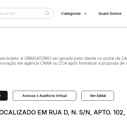
Categorias
Quem Somos
Imóveis
Home
Subcategoria
Esta
Terreno/Lote
Eventos
Veículos
S
Fale Conosco
Carros
viam boleto: é OBRIGATÓRIO ser gerado pelo cliente no portal da CA
Motos
Faixa
aprovação em agência CAIXA ou CCA após formalizar a proposta de 
Pesados
Judiciais
Extrajudiciais
Utilitário
R$
r
Acesse o Auditório Virtual
Ver Edital
ALIZADO EM RUA D, N. S/N, APTO. 102, 