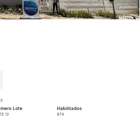
ar lances ou propostas
IS
Histórico de Propostas
mero Lote
Habilitados
(Art. 895,
TE 13
879
Data
Usuário
Clique aqui para fazer login
14/04/2025 18:43:11
TIAGOFELIPE
14/04/2025 18:43:11
TIAGOFELIPE