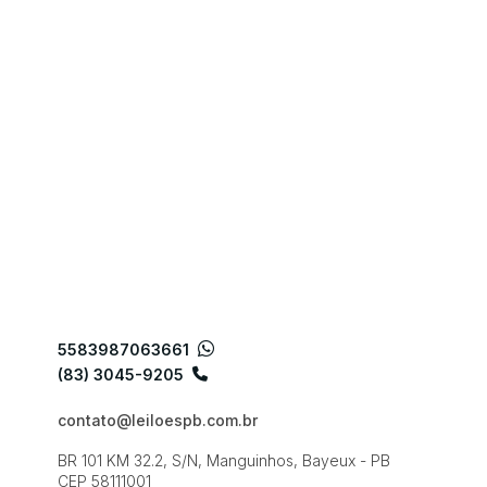
5583987063661
(83) 3045-9205
contato@leiloespb.com.br
BR 101 KM 32.2, S/N, Manguinhos, Bayeux - PB
CEP 58111001