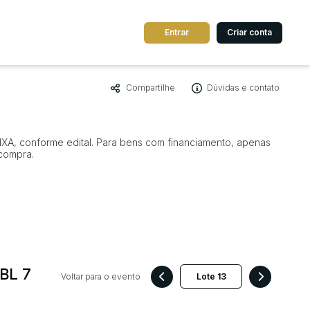
Entrar
Criar conta
Compartilhe
Dúvidas e contato
dos
Cidade
IXA, conforme edital. Para bens com financiamento, apenas
 de valor
compra.
até
R$
Pesquisar
BL 7
Voltar para o evento