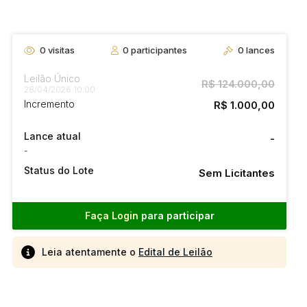
0
visitas
0
participantes
0
lances
Leilão Único
R$ 124.000,00
28/04/2026 10:00
Incremento
R$ 1.000,00
Lance atual
-
-
Status do Lote
Sem Licitantes
Faça Login
para participar
Leia atentamente o
Edital de Leilão