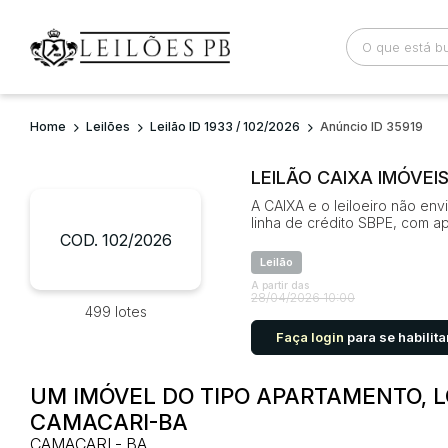
Home
Leilões
Leilão ID 1933 / 102/2026
Anúncio ID 35919
Busca por palavra-chave
Categoria
LEILÃO CAIXA IMÓVEI
A CAIXA e o leiloeiro não en
Bairro
Comitente
linha de crédito SBPE, com 
COD. 102/2026
Leilão
A partir das
28/04/2026 10:00
499 lotes
Faça login
para se habilita
UM IMÓVEL DO TIPO APARTAMENTO, LOC
CAMACARI-BA
CAMACARI - BA