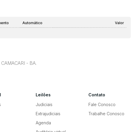
mento
Automático
Valor
, CAMACARI - BA.
l
Leilões
Contato
s
Judiciais
Fale Conosco
Extrajudiciais
Trabalhe Conosco
Agenda
Auditório virtual