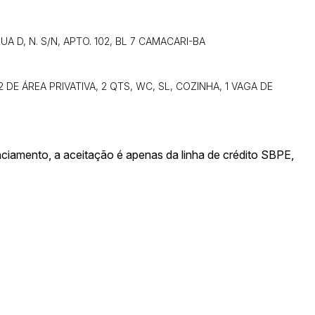
14/04/2025 18:43:11
TIAGOFELIPE
A D, N. S/N, APTO. 102, BL 7 CAMACARI-BA
 DE ÁREA PRIVATIVA, 2 QTS, WC, SL, COZINHA, 1 VAGA DE
iamento, a aceitação é apenas da linha de crédito SBPE,