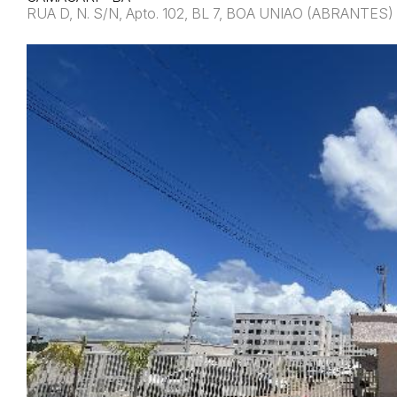
RUA D, N. S/N, Apto. 102, BL 7, BOA UNIAO (ABRANTES)