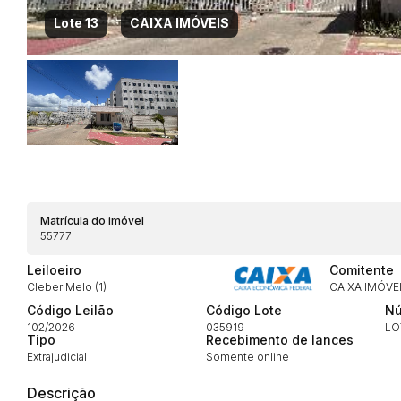
Lote 13
CAIXA IMÓVEIS
Habilite-se para efetu
Matrícula do imóvel
55777
Leiloeiro
Comitente
Cleber Melo (1)
CAIXA IMÓVE
Código Leilão
Código Lote
Nú
Envie sua Proposta
102/2026
035919
LO
Tipo
Recebimento de lances
Extrajudicial
Somente online
Descrição