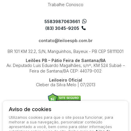
Trabalhe Conosco
5583987063661
(83) 3045-9205
contato@leiloespb.com.br
BR 101 KM 32.2, S/N, Manguinhos, Bayeux - PB
CEP 58111001
Leilões PB – Pátio Feira de Santana/BA
Av. Deputado Luis Eduardo Magalhães, s/nº, KM 524
Subaé –
Feira de Santana/BA
CEP: 44079-002
Leiloeiro Oficial
Cleber da Silva Melo | 07/2013
Aviso de cookies
Utilizamos cookies para que o site possa funcionar, para
© 2026-present - Todos os direitos reservados
melhorar a sua navegação, personalizar conteúdo
apresentado a você, bem como para obter informações
Política de Privacidade