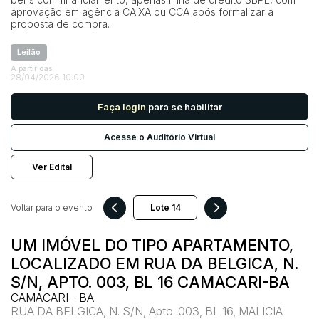
aprovação em agência CAIXA ou CCA após formalizar a
proposta de compra.
Pesquisar
Leilão
A partir das
28/04/2026 10:00
Faça login
para se habilitar
Acesse o Auditório Virtual
Ver Edital
Voltar para o evento
UM IMÓVEL DO TIPO APARTAMENTO,
LOCALIZADO EM RUA DA BELGICA, N.
S/N, APTO. 003, BL 16 CAMACARI-BA
CAMACARI - BA
RUA DA BELGICA, N. S/N, Apto. 003, BL 16, MALICIA