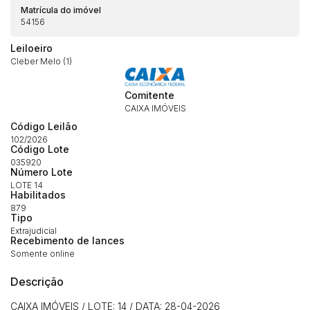
Matrícula do imóvel
54156
Leiloeiro
Cleber Melo (1)
Comitente
CAIXA IMÓVEIS
Código Leilão
102/2026
Código Lote
Habilite-se para efetuar lances ou
035920
Histórico de Propostas
propostas
Número Lote
Envie sua Proposta
LOTE 14
(Art. 895, CPC)
Habilitados
Data
Usuário
Valor
879
14/04/2025 18:43:11
TIAGOFELIPE
R$ 1,00
Tipo
Extrajudicial
Clique aqui para fazer login
14/04/2025 18:43:11
TIAGOFELIPE
R$ 1,00
Recebimento de lances
Somente online
14/04/2025 18:43:11
TIAGOFELIPE
R$ 1,00
Descrição
CAIXA IMÓVEIS / LOTE: 14 / DATA: 28-04-2026