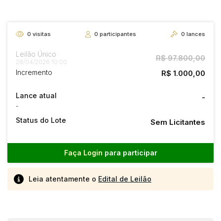
0
visitas
0
participantes
0
lances
Leilão Único
R$ 97.800,00
28/04/2026 10:00
Incremento
R$ 1.000,00
Lance atual
-
-
Status do Lote
Sem Licitantes
Faça Login
para participar
Leia atentamente o
Edital de Leilão