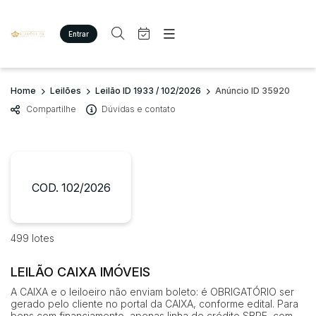
Entrar
Criar conta
Entrar
Site
Busca por palavra-chave
Home
Leilões
Leilão ID 1933 / 102/2026
Anúncio ID 35920
Agenda
Home
Compartilhe
Dúvidas e contato
Quem Somos
Quem Somos
Categoria
Subcategoria
Eventos
Contato
Fale Conosco
Busca por categoria
Estados
Cidade
COD. 102/2026
Imóveis
Terreno/Lote
Veículos
Bairro
Comitente
499 lotes
Carros
Motos
LEILÃO CAIXA IMÓVEIS
Judiciais
Extrajudiciais
Pesados
Faixa de valor
A CAIXA e o leiloeiro não enviam boleto: é OBRIGATÓRIO ser
Utilitário
gerado pelo cliente no portal da CAIXA, conforme edital. Para
R$
R$
até
bens com financiamento, apenas linha de crédito SBPE, com