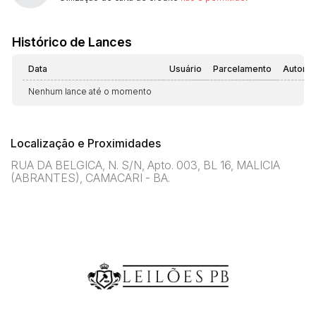
Histórico de Lances
Data
Usuário
Parcelamento
Automá
Nenhum lance até o momento
Localização e Proximidades
RUA DA BELGICA, N. S/N, Apto. 003, BL 16, MALICIA
(ABRANTES), CAMACARI - BA.