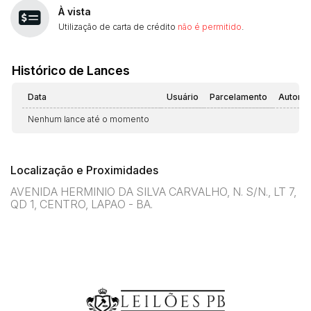
À vista
Utilização de carta de crédito
não é permitido
.
Histórico de Lances
Data
Usuário
Parcelamento
Automá
Nenhum lance até o momento
Localização e Proximidades
AVENIDA HERMINIO DA SILVA CARVALHO, N. S/N., LT 7,
QD 1, CENTRO, LAPAO - BA.