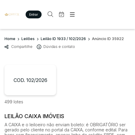
Entrar
Criar conta
Entrar
Site
Busca por palavra-chave
Home
Leilões
Leilão ID 1933 / 102/2026
Anúncio ID 35922
Agenda
Home
Compartilhe
Dúvidas e contato
Quem Somos
Quem Somos
Categoria
Subcategoria
Eventos
Contato
Fale Conosco
Busca por categoria
Estados
Cidade
COD. 102/2026
Imóveis
Terreno/Lote
Veículos
Bairro
Comitente
499 lotes
Carros
Motos
LEILÃO CAIXA IMÓVEIS
Judiciais
Extrajudiciais
Pesados
Faixa de valor
A CAIXA e o leiloeiro não enviam boleto: é OBRIGATÓRIO ser
Utilitário
gerado pelo cliente no portal da CAIXA, conforme edital. Para
R$
R$
até
bens com financiamento, apenas linha de crédito SBPE, com