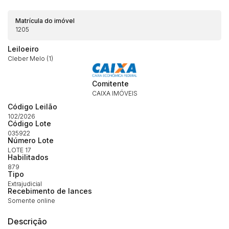
Matrícula do imóvel
1205
Leiloeiro
Cleber Melo (1)
Comitente
CAIXA IMÓVEIS
Código Leilão
102/2026
Código Lote
Habilite-se para efetuar lances ou
Histórico de Propostas
propostas
035922
Envie sua Proposta
Número Lote
LOTE 17
(Art. 895, CPC)
Data
Usuário
Valor
Habilitados
879
14/04/2025 18:43:11
TIAGOFELIPE
R$ 1,00
Tipo
Clique aqui para fazer login
Extrajudicial
14/04/2025 18:43:11
TIAGOFELIPE
R$ 1,00
Recebimento de lances
Somente online
14/04/2025 18:43:11
TIAGOFELIPE
R$ 1,00
Descrição