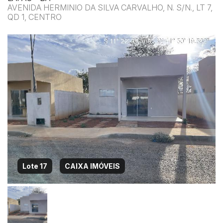
AVENIDA HERMINIO DA SILVA CARVALHO, N. S/N., LT 7,
QD 1, CENTRO
Lote 17
CAIXA IMÓVEIS