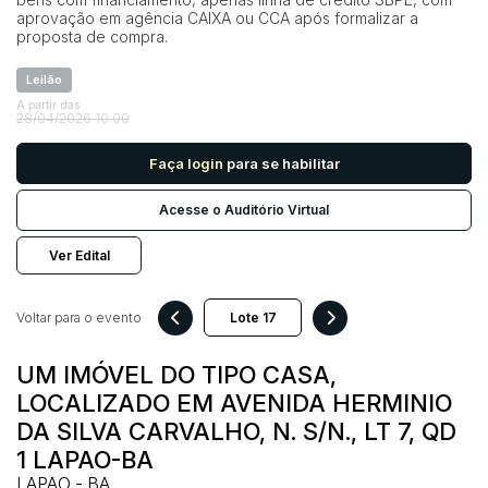
aprovação em agência CAIXA ou CCA após formalizar a
proposta de compra.
Pesquisar
Leilão
A partir das
28/04/2026 10:00
Faça login
para se habilitar
Acesse o Auditório Virtual
Ver Edital
Voltar para o evento
UM IMÓVEL DO TIPO CASA,
LOCALIZADO EM AVENIDA HERMINIO
DA SILVA CARVALHO, N. S/N., LT 7, QD
1 LAPAO-BA
LAPAO - BA