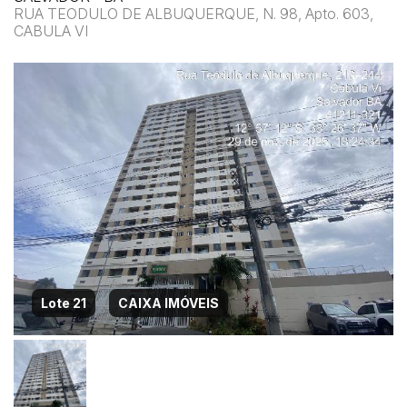
RUA TEODULO DE ALBUQUERQUE, N. 98, Apto. 603,
CABULA VI
Lote 21
CAIXA IMÓVEIS