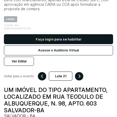
aprovação em agência CAIXA ou CCA após formalizar a
proposta de compra.
Pesquisar
Leilão
A partir das
28/04/2026 10:00
Faça login
para se habilitar
Acesse o Auditório Virtual
Ver Edital
Voltar para o evento
UM IMÓVEL DO TIPO APARTAMENTO,
LOCALIZADO EM RUA TEODULO DE
ALBUQUERQUE, N. 98, APTO. 603
SALVADOR-BA
SALVADOR - BA