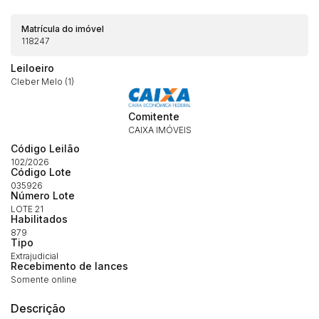
Matrícula do imóvel
118247
Leiloeiro
Cleber Melo (1)
Comitente
CAIXA IMÓVEIS
Código Leilão
102/2026
Código Lote
035926
Número Lote
Habilite-se para efetuar lances ou
Histórico de Propostas
propostas
LOTE 21
Envie sua Proposta
Habilitados
879
(Art. 895, CPC)
Data
Usuário
Valor
Tipo
Extrajudicial
14/04/2025 18:43:11
TIAGOFELIPE
R$ 1,00
Recebimento de lances
Clique aqui para fazer login
Somente online
14/04/2025 18:43:11
TIAGOFELIPE
R$ 1,00
14/04/2025 18:43:11
TIAGOFELIPE
R$ 1,00
Descrição