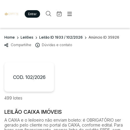
Entrar
Criar conta
Entrar
Site
Busca por palavra-chave
Home
Leilões
Leilão ID 1933 / 102/2026
Anúncio ID 35926
Agenda
Home
Compartilhe
Dúvidas e contato
Quem Somos
Quem Somos
Categoria
Subcategoria
Eventos
Contato
Fale Conosco
Busca por categoria
Estados
Cidade
COD. 102/2026
Imóveis
Terreno/Lote
Veículos
Bairro
Comitente
499 lotes
Carros
Motos
LEILÃO CAIXA IMÓVEIS
Judiciais
Extrajudiciais
Pesados
Faixa de valor
A CAIXA e o leiloeiro não enviam boleto: é OBRIGATÓRIO ser
Utilitário
gerado pelo cliente no portal da CAIXA, conforme edital. Para
R$
R$
até
bens com financiamento, apenas linha de crédito SBPE, com