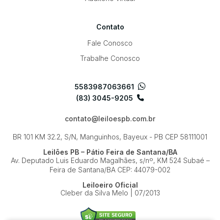
Contato
Fale Conosco
Trabalhe Conosco
5583987063661
(83) 3045-9205
contato@leiloespb.com.br
BR 101 KM 32.2, S/N, Manguinhos, Bayeux - PB
CEP 58111001
Leilões PB – Pátio Feira de Santana/BA
Av. Deputado Luis Eduardo Magalhães, s/nº, KM 524
Subaé –
Feira de Santana/BA
CEP: 44079-002
Leiloeiro Oficial
Cleber da Silva Melo | 07/2013