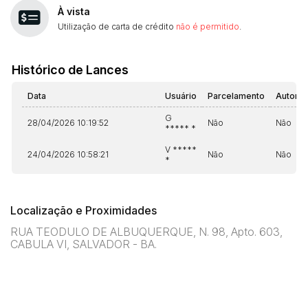
À vista
Utilização de carta de crédito
não é permitido
.
Histórico de Lances
Data
Usuário
Parcelamento
Automá
G
28/04/2026 10:19:52
Não
Não
***** *
V *****
24/04/2026 10:58:21
Não
Não
*
Localização e Proximidades
RUA TEODULO DE ALBUQUERQUE, N. 98, Apto. 603,
CABULA VI, SALVADOR - BA.