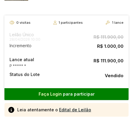
0
visitas
1
participantes
1
lance
Leilão Único
R$ 111.900,00
28/04/2026 10:00
Incremento
R$ 1.000,00
Lance atual
R$ 111.900,00
P ***** *
Status do Lote
Vendido
Faça Login
para participar
Leia atentamente o
Edital de Leilão