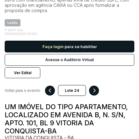
aprovação em agência CAIXA ou CCA após formalizar a
proposta de compra.
Pesquisar
Leilão
A partir das
28/04/2026 10:00
Faça login
para se habilitar
Acesse o Auditório Virtual
Ver Edital
Voltar para o evento
UM IMÓVEL DO TIPO APARTAMENTO,
LOCALIZADO EM AVENIDA B, N. S/N,
APTO. 101, BL 9 VITORIA DA
CONQUISTA-BA
VITORIA DA CONQUISTA - BA