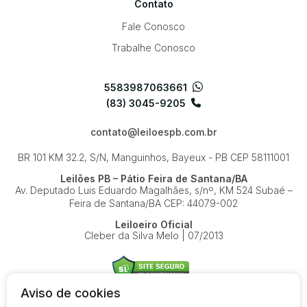
Contato
Fale Conosco
Trabalhe Conosco
5583987063661
(83) 3045-9205
contato@leiloespb.com.br
BR 101 KM 32.2, S/N, Manguinhos, Bayeux - PB
CEP 58111001
Leilões PB – Pátio Feira de Santana/BA
Av. Deputado Luis Eduardo Magalhães, s/nº, KM 524
Subaé –
Feira de Santana/BA
CEP: 44079-002
Leiloeiro Oficial
Cleber da Silva Melo | 07/2013
Aviso de cookies