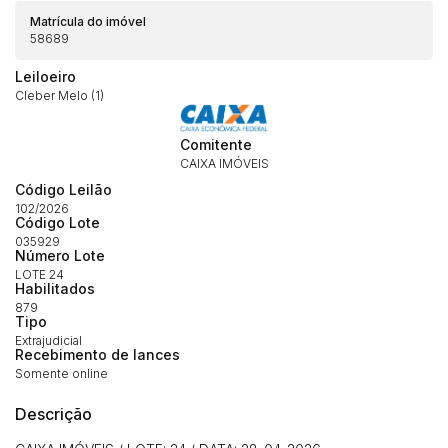
Matrícula do imóvel
58689
Leiloeiro
Cleber Melo (1)
Comitente
CAIXA IMÓVEIS
Código Leilão
102/2026
Código Lote
035929
Habilite-se para efetuar lances ou
Número Lote
Histórico de Propostas
propostas
LOTE 24
Envie sua Proposta
Habilitados
(Art. 895, CPC)
879
Data
Usuário
Valor
Tipo
14/04/2025 18:43:11
TIAGOFELIPE
R$ 1,00
Extrajudicial
Recebimento de lances
Clique aqui para fazer login
14/04/2025 18:43:11
TIAGOFELIPE
R$ 1,00
Somente online
14/04/2025 18:43:11
TIAGOFELIPE
R$ 1,00
Descrição