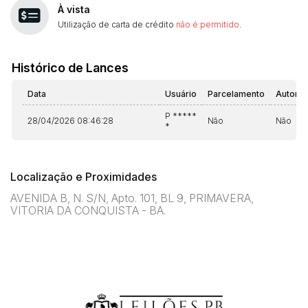
À vista
Utilização de carta de crédito
não é permitido
.
Histórico de Lances
Data
Usuário
Parcelamento
Automá
P *****
28/04/2026 08:46:28
Não
Não
*
Localização e Proximidades
AVENIDA B, N. S/N, Apto. 101, BL 9, PRIMAVERA,
VITORIA DA CONQUISTA - BA.