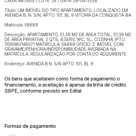
CAIXA IMÓVEIS / LOTE: 24 / DATA: 28-04-2026
Título: UM IMÓVEL DO TIPO APARTAMENTO, LOCALIZADO EM
AVENIDA B, N. S/N, APTO. 101, BL 9 VITORIA DA CONQUISTA-BA
Matrícula: 58689
Descrição: APARTAMENTO, 51,39 M2 DE ÁREA TOTAL, 51,39 M2
DE ÁREA PRIVATIVA, 2 QTS, A.SERV, WC, SL, COZINHA. IPTU:
1106980148071 MATRÍCULA: 58689 OFÍCIO: 2. IMÓVEL COM
GRAVAME/PENHORA/INDISPONIBILIDADE AVERBADA NA
MATRÍCULA. REGULARIZAÇÃO POR CONTA DO ADQUIRENTE.
Endereço: AVENIDA B N. S/N APTO. 101, BL 9
Os bens que aceitarem como forma de pagamento o
financiamento, a aceitação é apenas da linha de crédito
SBPE, conforme previsto em Edital
Formas de pagamento