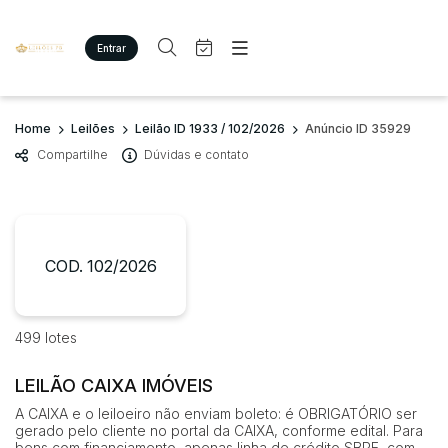
Entrar
Criar conta
Entrar
Site
Busca por palavra-chave
Home
Leilões
Leilão ID 1933 / 102/2026
Anúncio ID 35929
Agenda
Home
Compartilhe
Dúvidas e contato
Quem Somos
Quem Somos
Categoria
Subcategoria
Eventos
Contato
Fale Conosco
Busca por categoria
Estados
Cidade
COD. 102/2026
Imóveis
Terreno/Lote
Veículos
Bairro
Comitente
499 lotes
Carros
Motos
LEILÃO CAIXA IMÓVEIS
Judiciais
Extrajudiciais
Pesados
Faixa de valor
A CAIXA e o leiloeiro não enviam boleto: é OBRIGATÓRIO ser
Utilitário
gerado pelo cliente no portal da CAIXA, conforme edital. Para
R$
R$
até
bens com financiamento, apenas linha de crédito SBPE, com