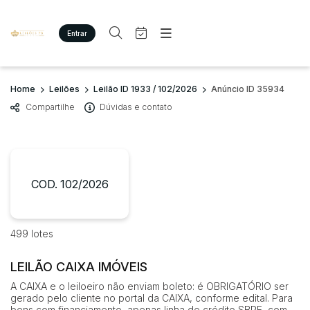
Entrar
Criar conta
Entrar
Site
Busca por palavra-chave
Home
Leilões
Leilão ID 1933 / 102/2026
Anúncio ID 35934
Agenda
Home
Compartilhe
Dúvidas e contato
Quem Somos
Quem Somos
Categoria
Subcategoria
Eventos
Contato
Fale Conosco
Busca por categoria
Estados
Cidade
COD. 102/2026
Imóveis
Terreno/Lote
Veículos
Bairro
Comitente
499 lotes
Carros
Motos
LEILÃO CAIXA IMÓVEIS
Judiciais
Extrajudiciais
Pesados
Faixa de valor
A CAIXA e o leiloeiro não enviam boleto: é OBRIGATÓRIO ser
Utilitário
gerado pelo cliente no portal da CAIXA, conforme edital. Para
R$
R$
até
bens com financiamento, apenas linha de crédito SBPE, com