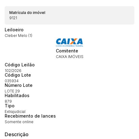
Matrícula do imóvel
9121
Leiloeiro
Cleber Melo (1)
Comitente
CAIXA IMÓVEIS
Código Leilão
102/2026
Código Lote
Habilite-se para efetuar lances ou
Histórico de Propostas
propostas
035934
Envie sua Proposta
Número Lote
LOTE 29
(Art. 895, CPC)
Data
Usuário
Valor
Habilitados
879
14/04/2025 18:43:11
TIAGOFELIPE
R$ 1,00
Tipo
Clique aqui para fazer login
Extrajudicial
14/04/2025 18:43:11
TIAGOFELIPE
R$ 1,00
Recebimento de lances
Somente online
14/04/2025 18:43:11
TIAGOFELIPE
R$ 1,00
Descrição