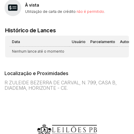
À vista
Utilização de carta de crédito
não é permitido
.
Histórico de Lances
Data
Usuário
Parcelamento
Automá
Nenhum lance até o momento
Localização e Proximidades
R ZULEIDE BEZERRA DE CARVAL, N. 799, CASA B,
DIADEMA, HORIZONTE - CE.