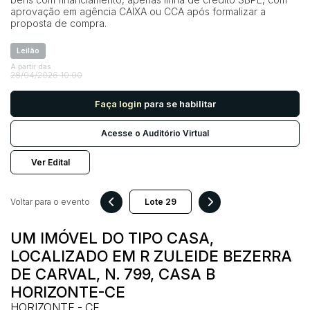
aprovação em agência CAIXA ou CCA após formalizar a
proposta de compra.
Pesquisar
Leilão
A partir das
28/04/2026 10:00
Faça login
para se habilitar
Acesse o Auditório Virtual
Ver Edital
Voltar para o evento
UM IMÓVEL DO TIPO CASA,
LOCALIZADO EM R ZULEIDE BEZERRA
DE CARVAL, N. 799, CASA B
HORIZONTE-CE
HORIZONTE - CE