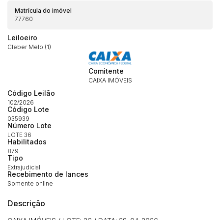
Matrícula do imóvel
77760
Leiloeiro
Cleber Melo (1)
Comitente
CAIXA IMÓVEIS
Código Leilão
102/2026
Código Lote
035939
Habilite-se para efetuar lances ou
Número Lote
Histórico de Propostas
propostas
Envie sua Proposta
LOTE 36
Habilitados
(Art. 895, CPC)
Data
Usuário
Valor
879
Tipo
14/04/2025 18:43:11
TIAGOFELIPE
R$ 1,00
Extrajudicial
Recebimento de lances
Clique aqui para fazer login
14/04/2025 18:43:11
TIAGOFELIPE
R$ 1,00
Somente online
14/04/2025 18:43:11
TIAGOFELIPE
R$ 1,00
Descrição