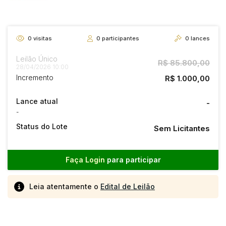
0
visitas
0
participantes
0
lances
Leilão Único
R$ 85.800,00
28/04/2026 10:00
Incremento
R$ 1.000,00
Lance atual
-
-
Status do Lote
Sem Licitantes
Faça Login
para participar
Leia atentamente o
Edital de Leilão