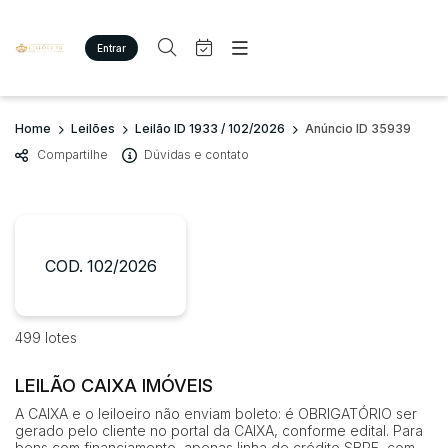
Entrar
Criar conta
Entrar
Site
Busca por palavra-chave
Home
Leilões
Leilão ID 1933 / 102/2026
Anúncio ID 35939
Agenda
Home
Compartilhe
Dúvidas e contato
Quem Somos
Quem Somos
Categoria
Subcategoria
Eventos
Contato
Fale Conosco
Busca por categoria
Estados
Cidade
COD. 102/2026
Imóveis
Terreno/Lote
Veículos
Bairro
Comitente
499 lotes
Carros
Motos
LEILÃO CAIXA IMÓVEIS
Judiciais
Extrajudiciais
Pesados
Faixa de valor
A CAIXA e o leiloeiro não enviam boleto: é OBRIGATÓRIO ser
Utilitário
gerado pelo cliente no portal da CAIXA, conforme edital. Para
R$
R$
até
bens com financiamento, apenas linha de crédito SBPE, com