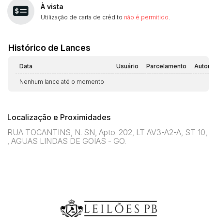
À vista
Utilização de carta de crédito
não é permitido
.
Histórico de Lances
Data
Usuário
Parcelamento
Automá
Nenhum lance até o momento
Localização e Proximidades
RUA TOCANTINS, N. SN, Apto. 202, LT AV3-A2-A, ST 10,
, AGUAS LINDAS DE GOIAS - GO.