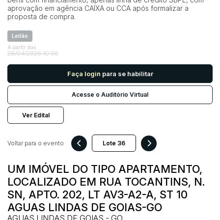
aprovação em agência CAIXA ou CCA após formalizar a
proposta de compra.
Pesquisar
Leilão
A partir das
28/04/2026 10:00
Faça login
para se habilitar
Acesse o Auditório Virtual
Ver Edital
Voltar para o evento
UM IMÓVEL DO TIPO APARTAMENTO,
LOCALIZADO EM RUA TOCANTINS, N.
SN, APTO. 202, LT AV3-A2-A, ST 10
AGUAS LINDAS DE GOIAS-GO
AGUAS LINDAS DE GOIAS - GO