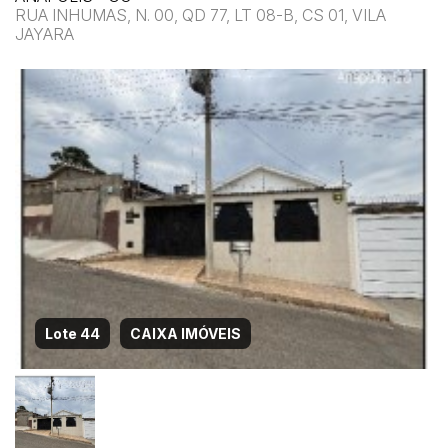
RUA INHUMAS, N. 00, QD 77, LT 08-B, CS 01, VILA
JAYARA
Lote 44
CAIXA IMÓVEIS