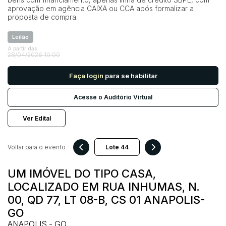
aprovação em agência CAIXA ou CCA após formalizar a
proposta de compra.
Pesquisar
Leilão
A partir das
28/04/2026 10:00
Faça login
para se habilitar
Acesse o Auditório Virtual
Ver Edital
Voltar para o evento
UM IMÓVEL DO TIPO CASA,
LOCALIZADO EM RUA INHUMAS, N.
00, QD 77, LT 08-B, CS 01 ANAPOLIS-
GO
ANAPOLIS - GO