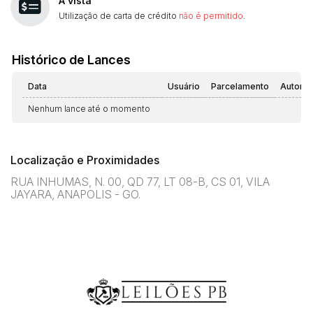
À vista
Utilização de carta de crédito
não é permitido
.
Histórico de Lances
Data
Usuário
Parcelamento
Automá
Nenhum lance até o momento
Localização e Proximidades
RUA INHUMAS, N. 00, QD 77, LT 08-B, CS 01, VILA
JAYARA, ANAPOLIS - GO.