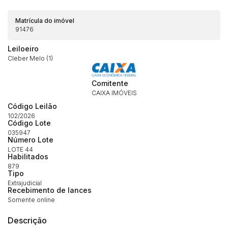
Matrícula do imóvel
91476
Leiloeiro
Cleber Melo (1)
Comitente
CAIXA IMÓVEIS
Código Leilão
102/2026
Habilite-se para efetuar lances ou
Código Lote
Histórico de Propostas
propostas
035947
Envie sua Proposta
Número Lote
(Art. 895, CPC)
LOTE 44
Data
Usuário
Valor
Habilitados
14/04/2025 18:43:11
TIAGOFELIPE
R$ 1,00
879
Tipo
Clique aqui para fazer login
14/04/2025 18:43:11
TIAGOFELIPE
R$ 1,00
Extrajudicial
Recebimento de lances
14/04/2025 18:43:11
TIAGOFELIPE
R$ 1,00
Somente online
Descrição