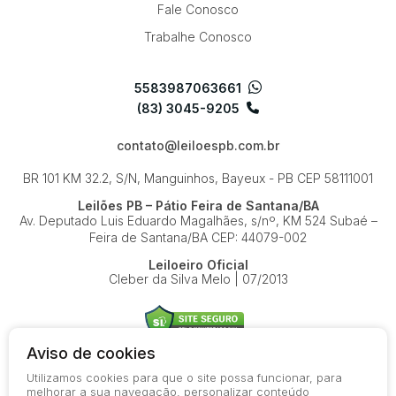
Fale Conosco
Trabalhe Conosco
5583987063661
(83) 3045-9205
contato@leiloespb.com.br
BR 101 KM 32.2, S/N, Manguinhos, Bayeux - PB
CEP 58111001
Leilões PB – Pátio Feira de Santana/BA
Av. Deputado Luis Eduardo Magalhães, s/nº, KM 524
Subaé –
Feira de Santana/BA
CEP: 44079-002
Leiloeiro Oficial
Cleber da Silva Melo | 07/2013
Aviso de cookies
Utilizamos cookies para que o site possa funcionar, para
© 2026-present - Todos os direitos reservados
melhorar a sua navegação, personalizar conteúdo