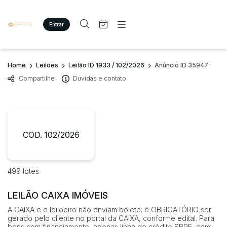
Entrar
Criar conta
Entrar
Site
Busca por palavra-chave
Home
Leilões
Leilão ID 1933 / 102/2026
Anúncio ID 35947
Agenda
Home
Compartilhe
Dúvidas e contato
Quem Somos
Quem Somos
Categoria
Subcategoria
Eventos
Contato
Fale Conosco
Busca por categoria
Estados
Cidade
COD. 102/2026
Imóveis
Terreno/Lote
Veículos
Bairro
Comitente
499 lotes
Carros
Motos
LEILÃO CAIXA IMÓVEIS
Judiciais
Extrajudiciais
Pesados
Faixa de valor
A CAIXA e o leiloeiro não enviam boleto: é OBRIGATÓRIO ser
Utilitário
gerado pelo cliente no portal da CAIXA, conforme edital. Para
R$
R$
até
bens com financiamento, apenas linha de crédito SBPE, com